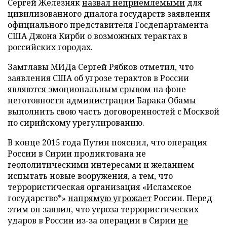
Сергей Железняк
назвал неприемлемыми
для
цивилизованного диалога государств заявления
официального представителя Госдепартамента
США Джона Кирби о возможных терактах в
российских городах.
Замглавы МИДа Сергей Рябков отметил, что
заявления США об угрозе терактов в России
являются эмоциональным срывом
на фоне
неготовности администрации Барака Обамы
выполнить свою часть договоренностей с Москвой
по сирийскому урегулированию.
В конце 2015 года Путин пояснил, что операция
России в Сирии продиктована не
геополитическими интересами и желанием
испытать новые вооружения, а тем, что
террористическая организация «Исламское
государство*»
напрямую угрожает
России. Перед
этим он заявил, что угроза террористических
ударов в России из-за операции в Сирии
не