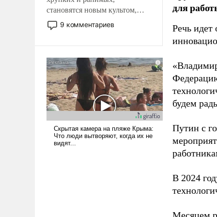
для работ
становятся новым культом,
постепенно вытесняя и
9 комментариев
Речь идет 
отменяя традиционное
инновацио
требование к человеку – быть
мужественным и твердым под
ударами судьбы, брать на себя
«Владимир
ответственность, помогать
Федерацию
слабым, идти вперед и
технологи
адаптироваться.
будем рады
Путин с г
мероприят
работника
В 2024 го
технологи
Месяцем р