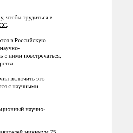
у, чтобы трудиться в
СС
.
тся в Российскую
научно-
ь с ними повстречаться,
рства.
учил включить это
тся с научными
вационный научно-
тавителей минимум 75