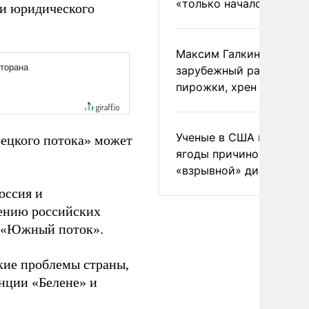
«только началом»
ии юридического
Максим Галкин добавил
зарубежный райдер
пирожки, хрен и морс
Ученые в США назвали 
рецкого потока» может
ягоды причиной
«взрывной» диареи
оссия и
лению российских
а «Южный поток».
кие проблемы страны,
нции «Белене» и