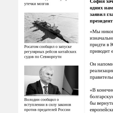
София хоч
утечки мозгов
одних на
заявил гл
президент
«Мы никог
изначальн
придти в 
Росатом сообщил о запуске
приводит 
регулярных рейсов китайских
судов по Севморпути
Он напомн
реализаци
правитель
«В конечн
болгарскую
Володин сообщил о
бы вернуть
вступлении в силу законов
против предателей России
европейск