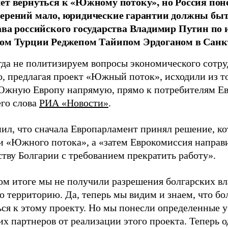
ет вернуться к «Южному потоку», но Россия пон
мерений мало, юридические гарантии должны бы
ава российского государства Владимир Путин по 
ом Турции Реджепом Тайипом Эрдоганом в Санкт
да не политизируем вопросы экономического сотр
о, предлагая проект «Южный поток», исходили из то
Южную Европу напрямую, прямо к потребителям Ев
его слова
РИА «Новости»
.
ил, что сначала Европарламент принял решение, ко
и «Южного потока», а «затем Еврокомиссия направ
ству Болгарии с требованием прекратить работу».
ом итоге мы не получили разрешения болгарских вла
 территорию. Да, теперь мы видим и знаем, что бо
ся к этому проекту. Но мы понесли определенные у
их партнеров от реализации этого проекта. Теперь 