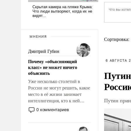
МНЕНИЯ
Сортировка:
Дмитрий Губин
Почему «объясняющий
6 АВГУСТА 2
класс» не может ничего
Путин
объяснить
Уже несколько столетий в
Росси
России не могут решить, какое
место в её жизни занимает
Путин прин
интеллигенция, кто к ней
принадлежит, а кого из неё
0 комментариев
исключили с правом
восстановления и без оного. И
чем она отличается от просто