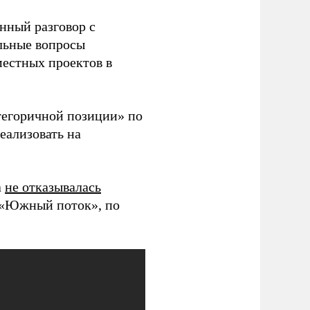
нный разговор с
льные вопросы
местных проектов в
тегоричной позиции» по
еализовать на
а
не отказывалась
а «Южный поток», по