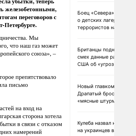
есла убытки, теперь
ть железобетонными,
Боец «Севера» рассказ
итогам переговоров с
о детских лагерях
-Петербурге.
террористов на Украин
удничества. Мы
го, что наш газ может
Британцы подняли на
ропейского союза», –
смех данные разведки
США об «угрозе России
торое препятствовало
ила письмо
Новый главком ВСУ
Драпатый бросил солда
«мясные штурмы»
стей на вход на
лгарская сторона хотела
Кулеба назвал нападени
бытки в связи с отказом
на украинцев в Польше
одних намерений