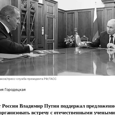
аков/пресс-служба президента РФ/ТАСС
ия Городецкая
т России Владимир Путин поддержал предложени
организовать встречу с отечественными учены