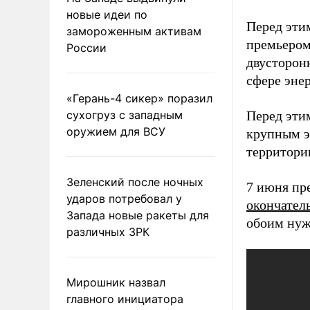
новые идеи по
Перед эти
замороженным активам
премьером
России
двусторон
сфере эне
«Герань-4 сикер» поразил
сухогруз с западным
Перед эти
оружием для ВСУ
крупным э
территори
Зеленский после ночных
7 июня пр
ударов потребовал у
окончател
Запада новые ракеты для
обоим нуж
различных ЗРК
Мирошник назвал
главного инициатора