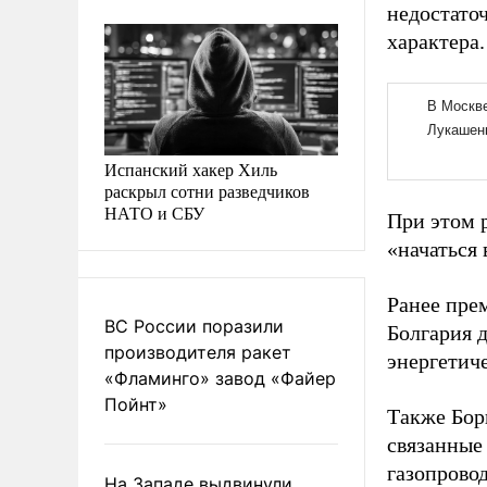
недостато
характера.
Испанский хакер Хиль
раскрыл сотни разведчиков
НАТО и СБУ
При этом 
«начаться
Ранее пре
ВС России поразили
Болгария
производителя ракет
энергетич
«Фламинго» завод «Файер
Пойнт»
Также Бор
связанные
газопрово
На Западе выдвинули