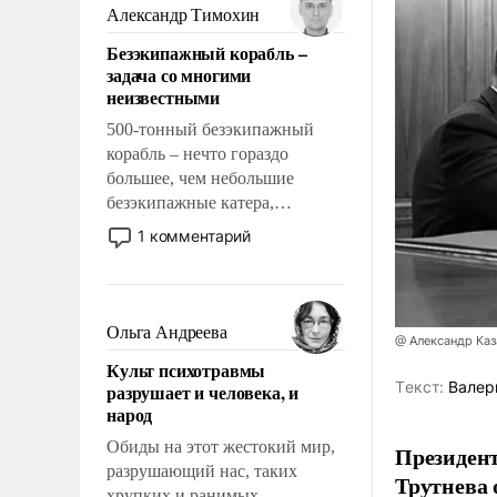
образованных людей. Иногда
Александр Тимохин
казалось, что эти вопросы
Безэкипажный корабль –
решены раз и навсегда, но –
задача со многими
нет, не решены.
неизвестными
500-тонный безэкипажный
корабль – нечто гораздо
большее, чем небольшие
безэкипажные катера,
применение которых уже
1 комментарий
стало обыденностью. Задача по
созданию такого корабля очень
сложна и амбициозна. Однако
и ее реализация радикально
Ольга Андреева
@ Александр Каз
поднимет наши боевые
Культ психотравмы
возможности.
Tекст:
Валер
разрушает и человека, и
народ
Обиды на этот жестокий мир,
Президен
разрушающий нас, таких
Трутнева 
хрупких и ранимых,