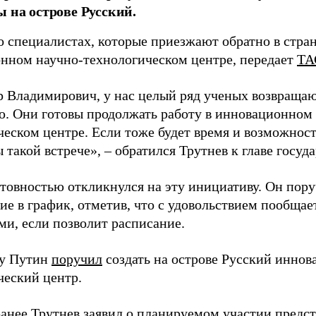
ы на острове Русский.
о специалистах, которые приезжают обратно в стран
нном научно-технологическом центре, передает
ТА
 Владимирович, у нас целый ряд ученых возвращаю
. Они готовы продолжать работу в инновационном 
ческом центре. Если тоже будет время и возможност
 такой встрече», – обратился Трутнев к главе госуда
отовностью откликнулся на эту инициативу. Он пор
ие в график, отметив, что с удовольствием пообщае
ми, если позволит расписание.
ду Путин
поручил
создать на острове Русский инно
ческий центр.
анее Трутнев
заявил
о планируемом участии предс