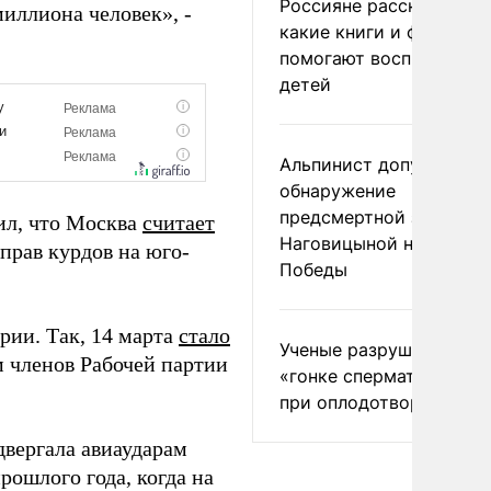
Россияне рассказали,
иллиона человек», -
какие книги и фильмы
помогают воспитывать
детей
Альпинист допустил
обнаружение
предсмертной записки
ил, что Москва
считает
Наговицыной на пике
прав курдов на юго-
Победы
рии. Так, 14 марта
стало
Ученые разрушили миф
 членов Рабочей партии
«гонке сперматозоидов
при оплодотворении
двергала авиаударам
рошлого года, когда на