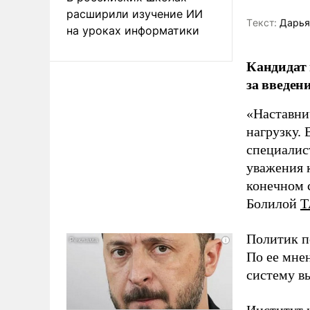
расширили изучение ИИ
Tекст:
Дарья
на уроках информатики
Кандидат 
за введен
«Наставни
нагрузку. 
специалис
уважения к
конечном с
Болилой
Т
Политик п
По ее мне
систему в