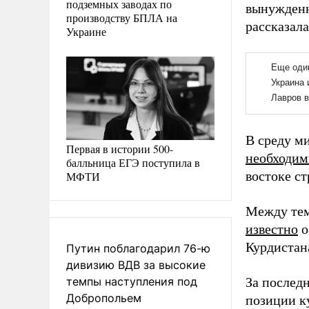
подземных заводах по
вынужденн
производству БПЛА на
рассказал
Украине
В среду м
Первая в истории 500-
необходим
балльница ЕГЭ поступила в
востоке ст
МФТИ
Между тем,
известно
о
Курдистана
Путин поблагодарил 76-ю
дивизию ВДВ за высокие
темпы наступления под
За послед
Добропольем
позиции ку