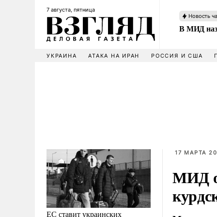
7 августа, пятница
Новость ч
В МИД наз
УКРАИНА
АТАКА НА ИРАН
РОССИЯ И США
17 МАРТА 20
МИД о
курдс
ЕС ставит украинских