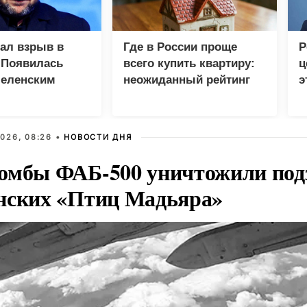
зал взрыв в
Где в России проще
Р
 Появилась
всего купить квартиру:
ц
Зеленским
неожиданный рейтинг
э
Г
026, 08:26 •
НОВОСТИ ДНЯ
омбы ФАБ-500 уничтожили под
нских «Птиц Мадьяра»