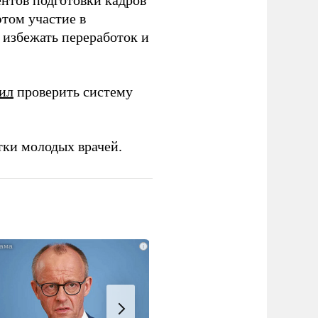
ентов подготовки кадров
этом участие в
избежать переработок и
ил
проверить систему
тки молодых врачей.
i