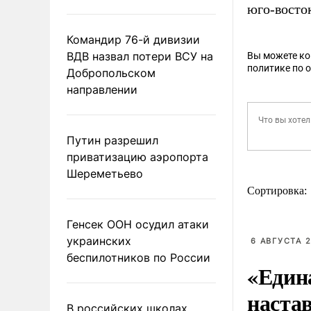
юго-восто
Командир 76-й дивизии
ВДВ назвал потери ВСУ на
Вы можете к
политике по 
Добропольском
направлении
Путин разрешил
приватизацию аэропорта
Шереметьево
Сортировка:
Генсек ООН осудил атаки
украинских
6 АВГУСТА 2
беспилотников по России
«Един
наста
В российских школах