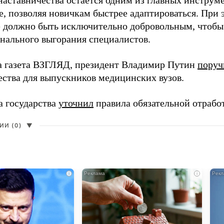
наставничества остается одним из главных инструм
, позволяя новичкам быстрее адаптироваться. При 
 должно быть исключительно добровольным, чтобы 
нального выгорания специалистов.
а газета ВЗГЛЯД, президент Владимир Путин
поруч
ества для выпускников медицинских вузов.
а государства
уточнил
правила обязательной отрабо
И (0)
▼
i
i