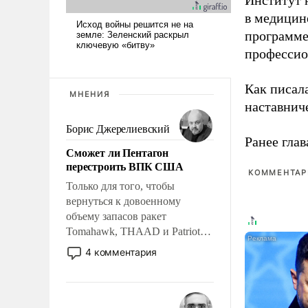
Институт 
в медицине
программе
профессио
Как писал
МНЕНИЯ
наставнич
Борис Джерелиевский
Ранее глав
Сможет ли Пентагон
перестроить ВПК США
КОММЕНТАРИ
Только для того, чтобы
вернуться к довоенному
объему запасов ракет
Tomahawk, THAAD и Patriot
США потребуется более трех
4 комментария
лет. Даже небольшая война с
Ираном опустошила
американские арсеналы.
Сложившаяся ситуация