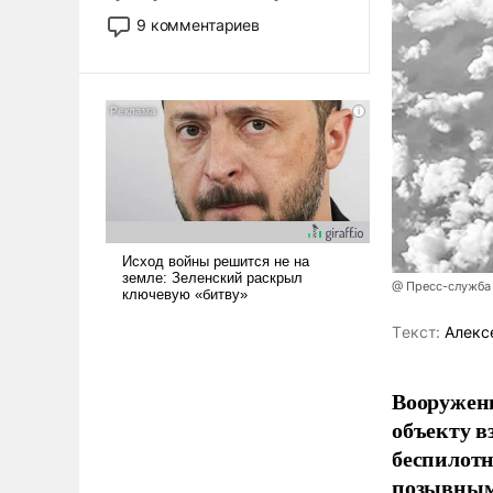
двигаемся по пути
9 комментариев
революционных изменений.
То, что несколько лет назад
было образом для
псевдонаучной фантастики,
стало всерьез обсуждаемой
идеей.
@ Пресс-служба
Tекст:
Алекс
Вооружен
объекту в
беспилотн
позывным