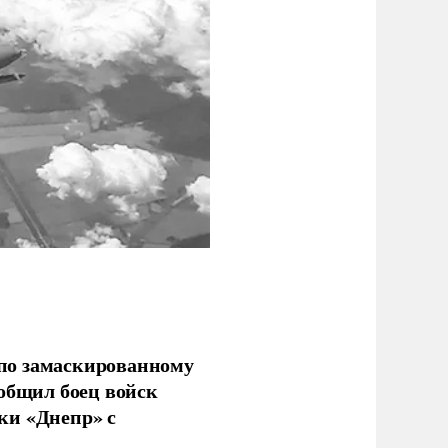
по замаскированному
ообщил боец войск
ки «Днепр» с