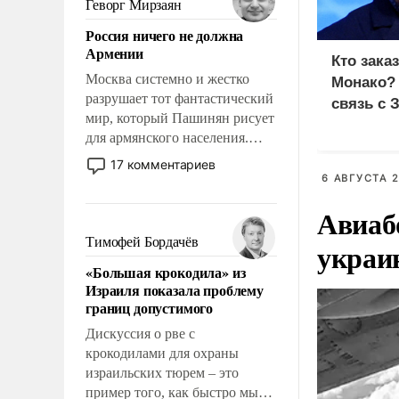
Геворг Мирзаян
означает многолетний период
Россия ничего не должна
уязвимости США, например,
Армении
перед Китаем.
Кто зака
Москва системно и жестко
Монако?
разрушает тот фантастический
связь с 
мир, который Пашинян рисует
для армянского населения.
Мир, где политические
17 комментариев
прожекты будут безусловно
6 АВГУСТА 2
оплачиваться за счет
Авиаб
российских
налогоплательщиков и где
Тимофей Бордачёв
украи
Еревану за свои поступки не
«Большая крокодила» из
нужно отвечать.
Израиля показала проблему
границ допустимого
Дискуссия о рве с
крокодилами для охраны
израильских тюрем – это
пример того, как быстро мы