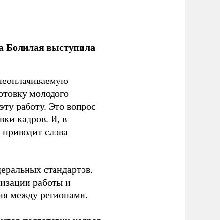
ла Болилая выступила
 неоплачиваемую
готовку молодого
ту работу. Это вопрос
ки кадров. И, в
– приводит слова
еральных стандартов.
низации работы и
ия между регионами.