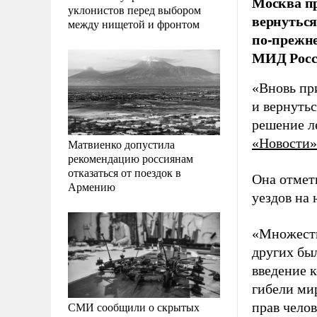
Москва пр
уклонистов перед выбором
вернуться
между нищетой и фронтом
по-прежне
МИД Росс
«Вновь пр
и вернутьс
решение л
«Новости»
Матвиенко допустила
рекомендацию россиянам
отказаться от поездок в
Она отмети
Армению
уездов на 
«Множеств
других бы
введение 
гибели ми
СМИ сообщили о скрытых
прав чело