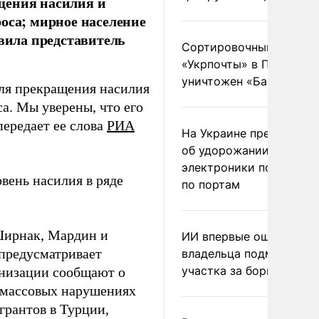
щения насилия и
оса; мирное население
явила представитель
Сортировочный пункт
«Укрпочты» в Павлогра
уничтожен «Бандероль
ля прекращения насилия
а. Мы уверены, что его
передает ее слова
РИА
На Украине предупреди
об удорожании китайс
электроники после уда
овень насилия в ряде
по портам
Ширнак, Мардин и
ИИ впервые оштрафова
 предусматривает
владельца подмосковн
участка за борщевик
анизации сообщают о
, массовых нарушениях
грантов в Турции,