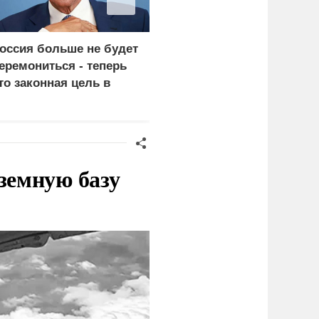
оссия больше не будет
В Японии бушует
еремониться - теперь
шпионский скандал:
то законная цель в
всплыли данные о
ермании
слежке за МИД РФ
земную базу