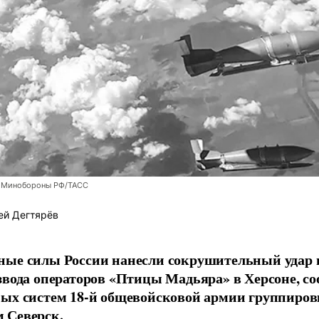
 Минобороны РФ/ТАСС
ей Дегтярёв
ные силы России нанесли сокрушительный удар 
звода операторов «Птицы Мадьяра» в Херсоне, с
ых систем 18-й общевойсковой армии группиров
 Северск.