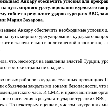
изывает Анкару обеспечить условия для прекра
 на путь мирного урегулирования курдского вопр
му гибнет в результате ударов турецких ВВС, за
ии Мария Захарова.
изываем Анкару обеспечить необходимые условия д
я на путь мирного урегулирования курдского вопрос
ежит исключительно в политической плоскости», - 
.
ла, что, несмотря на заявления властей Турции, ур
юго-востоке страны не спадает.
о новых районов в курдонаселенных провинциях 
ли объявлены закрытыми зонами безопасности, что
комендантского часа. И СМИ, и правозащитные орг
рного населения в результате ударов турецких ВВС
века. По некоторым оценкам, числом внутренних ми