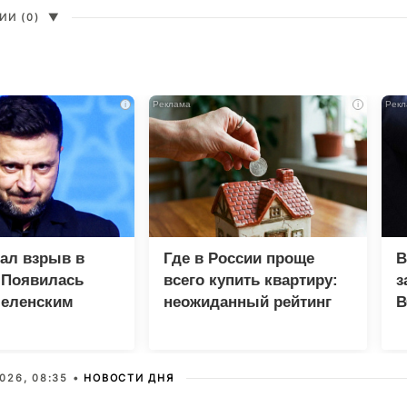
И (0)
▼
i
i
зал взрыв в
Где в России проще
В
 Появилась
всего купить квартиру:
з
Зеленским
неожиданный рейтинг
В
Г
026, 08:35 •
НОВОСТИ ДНЯ