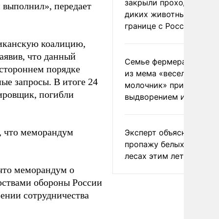
закрыли проходы для
 выполнил», передает
диких животных на
границе с Россией
риканскую коалицию,
аявив, что данный
Семье фермера Уолкер
остороннем порядке
из мема «веселый
ые запросы. В итоге 24
молочник» пригрозили
ировщик, погибли
выдворением из Росси
, что меморандум
Эксперт объяснил
пропажу белых грибов 
лесах этим летом
что меморандум о
рствами обороны России
ении сотрудничества