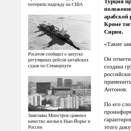
Турция п
потеряли надежду на США
положений
арабской 
Кроме тог
Сирии.
«Такие за
Росатом сообщил о запуске
Он отметил
регулярных рейсов китайских
судов по Севморпути
создана г
российски
применить
Антонов.
По его сл
проинформ
Замглавы Минстроя сравнил
гарантиров
качество жилья в Нью-Йорке и
России
этого док