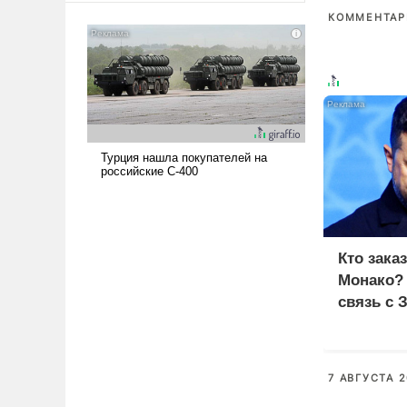
американские арсеналы.
КОММЕНТАРИ
Сложившаяся ситуация
означает многолетний период
уязвимости США, например,
перед Китаем.
Кто зака
Монако?
связь с 
7 АВГУСТА 2