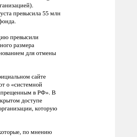
ганизацией).
густа превысила 55 млн
фонда.
ацию превысили
ного размера
основанием для отмены
фициальном сайте
ют о «системной
апрещенным в РФ». В
ткрытом доступе
организации, которую
которые, по мнению