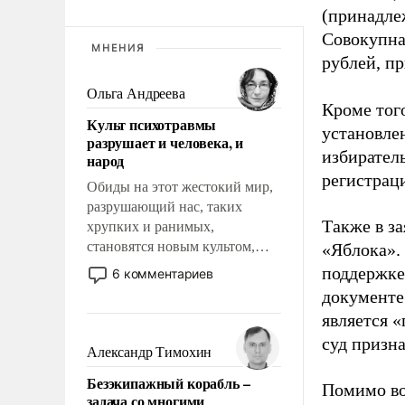
(принадле
Совокупная
МНЕНИЯ
рублей, пр
Ольга Андреева
Кроме тог
Культ психотравмы
установле
разрушает и человека, и
избиратель
народ
регистрац
Обиды на этот жестокий мир,
разрушающий нас, таких
Также в з
хрупких и ранимых,
становятся новым культом,
«Яблока».
постепенно вытесняя и
поддержке
6 комментариев
отменяя традиционное
документе
требование к человеку – быть
является 
мужественным и твердым под
суд призн
ударами судьбы, брать на себя
Александр Тимохин
ответственность, помогать
Безэкипажный корабль –
слабым, идти вперед и
Помимо во
задача со многими