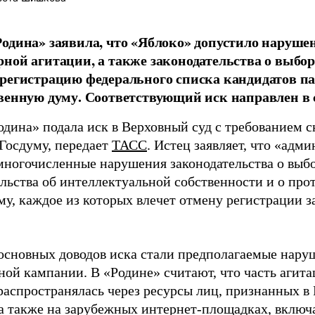
одина» заявила, что «Яблоко» допустило наруше
ной агитации, а также законодательства о выбор
регистрацию федерального списка кандидатов па
венную думу. Соответствующий иск направлен в с
одина» подала иск в Верховный суд с требованием с
 Госдуму, передает
ТАСС
. Истец заявляет, что «адм
многочисленные нарушения законодательства о выбор
ельства об интеллектуальной собственности и о про
му, каждое из которых влечет отмену регистрации 
основных доводов иска стали предполагаемые нару
ной кампании. В «Родине» считают, что часть агит
распространялась через ресурсы лиц, признанных 
 а также на зарубежных интернет-площадках, включа