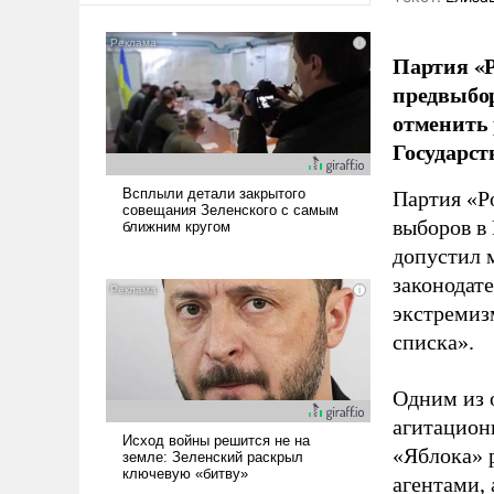
Партия «Р
предвыбор
отменить 
Государст
Партия «Р
выборов в
допустил 
законодат
экстремиз
списка».
Одним из 
агитацион
«Яблока» 
агентами,