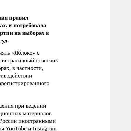
ния правил
ах, и потребовала
ртии на выборах в
уд.
нять «Яблоко» с
инистративный ответчик
ах, в частности,
тиводействии
зарегистрированного
шения при ведении
ационных материалов
в России иностранными
я YouTube и Instagram