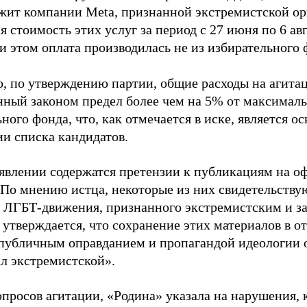
жит компании Meta, признанной экстремистской ор
 стоимость этих услуг за период с 27 июня по 6 ав
и этом оплата производилась не из избирательного 
о, по утверждению партии, общие расходы на агит
нный законом предел более чем на 5% от максималь
ного фонда, что, как отмечается в иске, является 
ии списка кандидатов.
аявлении содержатся претензии к публикациям на о
 По мнению истца, некоторые из них свидетельству
 ЛГБТ-движения, признанного экстремистским и з
 утверждается, что сохранение этих материалов в о
«публичным оправданием и пропагандой идеологии 
ал экстремистской».
просов агитации, «Родина» указала на нарушения, 