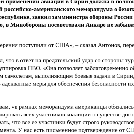
ри применении авиации в Сирии должна в полно
 российско-американского меморандума о безопа
республике, заявил замминистра обороны России
о, в Минобороны посоветовали Анкаре не забыва
верения поступили от США», – сказал Антонов, пер
, что в ответ на предательский удар со стороны ту
руппировка ПВО. «Она позволяет заблаговременно о
м самолетам, выполняющим боевые задачи в Сирии,
 адекватные меры для обеспечения безопасности их 
овам, «в рамках меморандума американцы обязались
ировать всех участников коалиции о существе дого
ать, что все ее участники будут строго руководств
умента. У нас есть письменное подтверждение от СШ