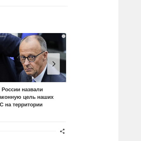
i
 России назвали
Еще один удар по
аконную цель наших
нефтепереработке.
С на территории
Крупнейший завод
ермании
страны прекратил
работу