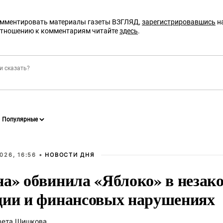
омментировать материалы газеты ВЗГЛЯД,
зарегистрировавшись
на
отношению к комментариям читайте
здесь
.
026, 16:56 •
НОВОСТИ ДНЯ
на» обвинила «Яблоко» в незак
ции и финансовых нарушениях
вета Шишкова