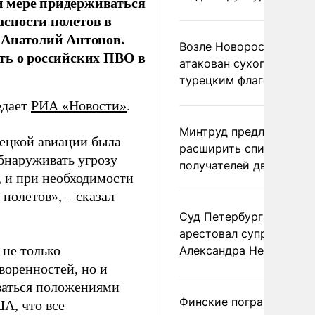
й мере придерживаться
сности полетов в
 Анатолий Антонов.
Возле Новороссийска
ть о российских ПВО в
атакован сухогруз под
турецким флагом
едает
РИА «Новости»
.
Минтруд предложил
рецкой авиации была
расширить список
бнаруживать угрозу
получателей двух пенс
 и при необходимости
полетов», – сказал
Суд Петербурга заочно
арестовал супругу
 не только
Александра Невзорова
воренностей, но и
оваться положениями
Финские пограничники
А, что все