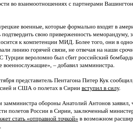
сти во взаимоотношениях с партнерами Вашингтон
урецкие военные, которые формально входят в аме
ь подтвердить свою приверженность меморандуму, з
носится к компетенции МИД. Более того, они в одн
али линию горячей связи, не отвечая на наши срочн
С Турции вероломно был сбит российский бомбард
е военнослужащие», – добавил замминистра.
ктября представитель Пентагона Питер Кук сообщил
сией и США о полетах в Сирии
вступил в силу
.
м замминистра обороны Анатолий Антонов заявил, 
сти полетов России в Сирии, заключенный министе
жет стать «отправной точкой»
в возможном расшир
.