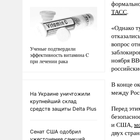
формально
ТАСС
.
«Однако т
отказалис
вопрос от
Ученые подтвердили
заблокиров
эффективность витамина C
ноября ВВ
при лечении рака
российски
В конце о
между Рос
На Украине уничтожили
крупнейший склад
Перед эти
средств защиты Delta Plus
безопасно
и США,
мо
Сенат США одобрил
двух стран
ужесточение санкций