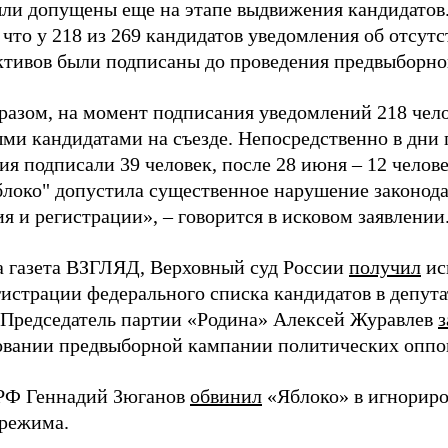
ыли допущены еще на этапе выдвижения кандидатов. 
 что у 218 из 269 кандидатов уведомления об отсу
активов были подписаны до проведения предвыборног
разом, на момент подписания уведомлений 218 чело
ми кандидатами на съезде. Непосредственно в дни 
я подписали 39 человек, после 28 июня – 12 челов
блоко" допустила существенное нарушение законода
 и регистрации», – говорится в исковом заявлении
а газета ВЗГЛЯД, Верховный суд России
получил
ис
гистрации федерального списка кандидатов в депут
 Председатель партии «Родина» Алексей Журавлев
з
вании предвыборной кампании политических оппо
РФ Геннадий Зюганов
обвинил
«Яблоко» в игнорир
 режима.