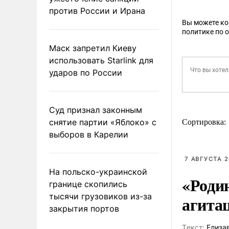
против России и Ирана
Вы можете к
политике по 
Маск запретил Киеву
использовать Starlink для
ударов по России
Суд признал законным
снятие партии «Яблоко» с
Сортировка:
выборов в Карелии
7 АВГУСТА 2
На польско-украинской
«Роди
границе скопились
тысячи грузовиков из-за
агита
закрытия портов
Tекст:
Елиза