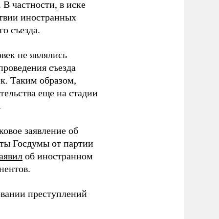
В частности, в иске
тствии иностранных
о съезда.
век не являлись
проведения съезда
ек. Таким образом,
тельства еще на стадии
.
ковое заявление об
аты Госдумы от партии
аявил
об иностранном
нентов.
овании преступлений