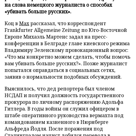
на слова немецкого журналиста о способах
«убивать больше русских».
Коц в
Мах
рассказал, что корреспондент
Frankfurter Allgemeine Zeitung по Юго-Восточной
Европе Михаэль Мартенс задал на пресс-
конференции в Белграде главе киевского режима
Владимиру Зеленскому провокационный вопрос:
«Что мы конкретно можем сделать, чтобы помочь
вам убивать больше русских?». Позже журналист
попытался оправдаться в социальных сетях,
заявив о нормальности подобных обсуждений.
Выяснилось, что дед репортера был членом
НСДАП и получил должность государственного
прокурора по личному распоряжению Адольфа
Гитлера. В годы войны он служил офицером в
штабе оперативного руководства вермахта под
командованием казненного в Нюрнберге
Альфреда Йодля. После поражения под
Сталинградом нацист добился перевода в