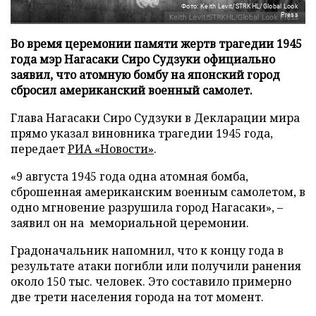
Фото: Keith Levit/STRKHL/Global Look
Press
Во время церемонии памяти жертв трагедии 1945
года мэр Нагасаки Сиро Судзуки официально
заявил, что атомную бомбу на японский город
сбросил американский военный самолет.
Глава Нагасаки Сиро Судзуки в Декларации мира
прямо указал виновника трагедии 1945 года,
передает
РИА «Новости»
.
«9 августа 1945 года одна атомная бомба,
сброшенная американским военным самолетом, в
одно мгновение разрушила город Нагасаки», –
заявил он на мемориальной церемонии.
Градоначальник напомнил, что к концу года в
результате атаки погибли или получили ранения
около 150 тыс. человек. Это составило примерно
две трети населения города на тот момент.