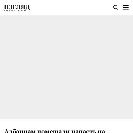
Албанцам помешали напасть на