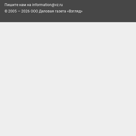
Пишите нам на
information@vz.ru
© 2005 — 2026 ООО Деловая газета «Взгляд»