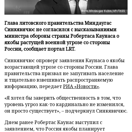
Фото: Mindaugas Kulbis/AP/TASS
Глава литовского правительства Миндаугас
Синкявичюс не согласился с высказываниями
министра обороны страны Робертаса Каунаса о
якобы растущей военной угрозе со стороны
России, сообщает портал LRT.
Синкявичюс опроверг заявления Каунаса о якобы
возрастающей угрозе со стороны России. Глава
правительства призвал не запугивать население
и тщательно взвешивать распространяемую
информацию, передает
РИА «Новости»
.
«Я хотел бы заверить общественность в том, что
уровень угроз как-то кардинально не изменился,
он просто существует», – подчеркнул Синкявичюс.
Днем ранее Робертас Каунас выступил с
заявлением, что Россия якобы планирует