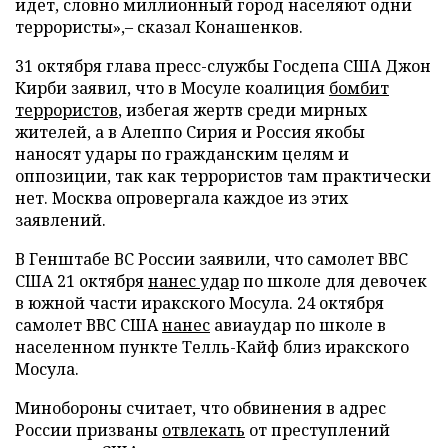
идет, словно миллионный город населяют одни
террористы»,– сказал Конашенков.
31 октября глава пресс-службы Госдепа США Джон
Кирби заявил, что в Мосуле коалиция
бомбит
террористов
, избегая жертв среди мирных
жителей, а в Алеппо Сирия и Россия якобы
наносят удары по гражданским целям и
оппозиции, так как террористов там практически
нет. Москва опровергала каждое из этих
заявлений.
В Генштабе ВС России заявили, что самолет ВВС
США 21 октября
нанес удар
по школе для девочек
в южной части иракского Мосула. 24 октября
самолет ВВС США
нанес
авиаудар по школе в
населенном пункте Телль-Кайф близ иракского
Мосула.
Минобороны считает, что обвинения в адрес
России призваны
отвлекать
от преступлений