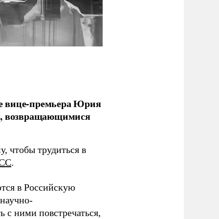
е вице-премьера Юрия
ми, возвращающимися
у, чтобы трудиться в
СС
.
тся в Российскую
научно-
ь с ними повстречаться,