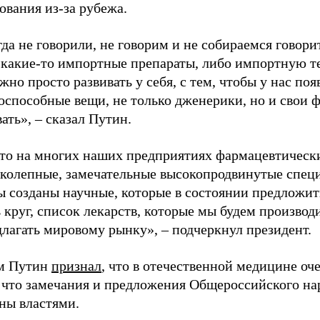
ования из-за рубежа.
а не говорили, не говорим и не собираемся говори
 какие-то импортные препараты, либо импортную те
жно просто развивать у себя, с тем, чтобы у нас по
оспособные вещи, не только дженерики, но и свои
ать», – сказал Путин.
что на многих наших предприятиях фармацевтическ
иколепные, замечательные высокопродвинутые спец
ы созданы научные, которые в состоянии предложи
круг, список лекарств, которые мы будем производит
длагать мировому рынку», – подчеркнул президент.
им Путин
признал
, что в отечественной медицине оч
 что замечания и предложения Общероссийского н
ены властями.