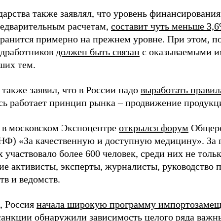
дарства также заявлял, что уровень финансирования
предварительным расчетам,
составит чуть меньше 3,
хранится примерно на прежнем уровне. При этом, по
едработников
должен быть связан
с оказываемыми им
ших тем.
также заявил, что в России надо
выработать правил
есь работает принцип рынка – продвижение продукц
я в московском Экспоцентре
открылся форум
Общеро
НФ) «За качественную и доступную медицину». За 
 участвовало более 600 человек, среди них не тольк
ие активисты, эксперты, журналисты, руководство
тв и ведомств.
, Россия
начала широкую программу импортозаме
санкции обнаружили зависимость целого ряда важны