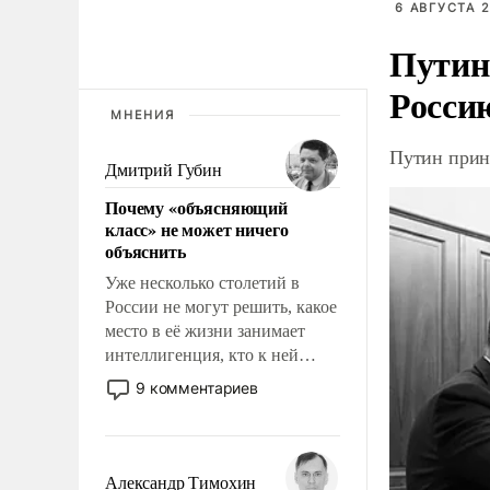
6 АВГУСТА 2
Путин
Росси
МНЕНИЯ
Путин прин
Дмитрий Губин
Почему «объясняющий
класс» не может ничего
объяснить
Уже несколько столетий в
России не могут решить, какое
место в её жизни занимает
интеллигенция, кто к ней
принадлежит, а кого из неё
9 комментариев
исключили с правом
восстановления и без оного. И
чем она отличается от просто
образованных людей. Иногда
Александр Тимохин