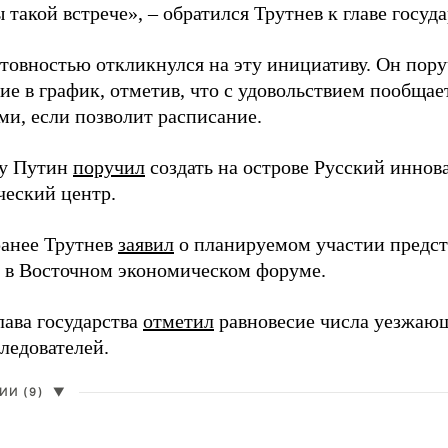
 такой встрече», – обратился Трутнев к главе госуда
отовностью откликнулся на эту инициативу. Он пор
ие в график, отметив, что с удовольствием пообщае
ми, если позволит расписание.
ду Путин
поручил
создать на острове Русский инно
ческий центр.
анее Трутнев
заявил
о планируемом участии предс
в в Восточном экономическом форуме.
лава государства
отметил
равновесие числа уезжаю
ледователей.
И (9)
▼