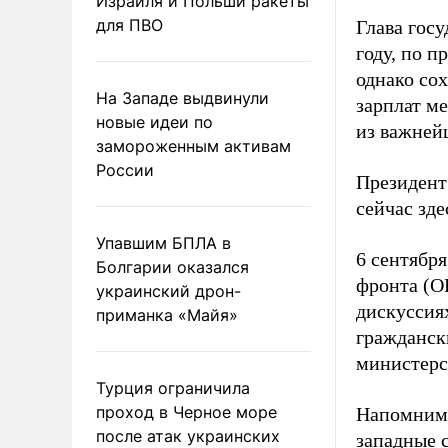
Израиля и Польши ракеты
для ПВО
Глава госу
году, по 
однако со
На Западе выдвинули
зарплат м
новые идеи по
из важней
замороженным активам
России
Президент 
сейчас зд
Упавшим БПЛА в
6 сентябр
Болгарии оказался
фронта (О
украинский дрон-
дискуссиях
приманка «Майя»
гражданск
министерс
Турция ограничила
проход в Черное море
Напомним
после атак украинских
западные 