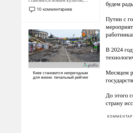
становятся новым культом,
будем рады
постепенно вытесняя и
10 комментариев
отменяя традиционное
Путин с г
требование к человеку – быть
мероприят
мужественным и твердым под
ударами судьбы, брать на себя
работника
ответственность, помогать
слабым, идти вперед и
В 2024 го
адаптироваться.
технологи
Месяцем р
государст
До этого г
страну исс
КОММЕНТАРИ