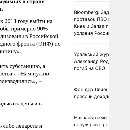
водимых в стране
н.
Bloomberg: Задержка
поставок ПВО вынудит
к 2018 году выйти на
Киев и Запад принять
чтобы примерно 90%
условия России
ализованы в Российской
одного фронта (ОНФ) по
дицину».
Уральский журналист
Александр Родионов
зить субстанцию, а
погиб на СВО
арства». «Нам нужно
роизводились», –
Фон дер Ляйен призвал
пресечь доходы России
адывать деньги в
Названы самые
популярные российски
х-либо лекарств и