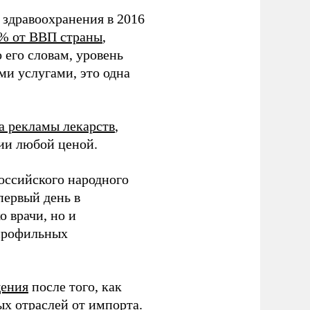
 здравоохранения в 2016
6% от ВВП страны
,
 его словам, уровень
и услугами, это одна
а рекламы лекарств
,
ии любой ценой.
ссийского народного
первый день в
о врачи, но и
 профильных
щения
после того, как
х отраслей от импорта.