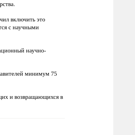
рства.
учил включить это
тся с научными
вационный научно-
тавителей минимум 75
щих и возвращающихся в