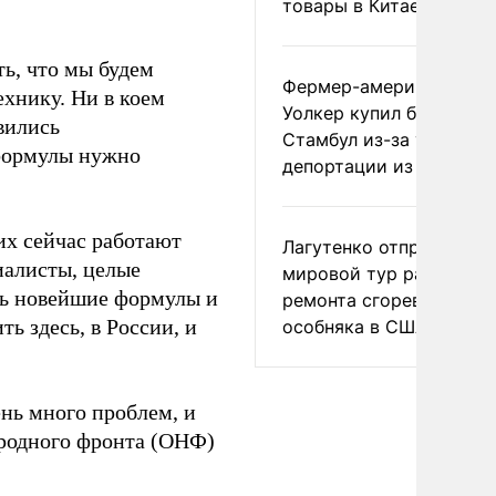
товары в Китае
ть, что мы будем
Фермер-американец
хнику. Ни в коем
Уолкер купил билет в
явились
Стамбул из-за угрозы
 формулы нужно
депортации из России
их сейчас работают
Лагутенко отправился в
иалисты, целые
мировой тур ради
ть новейшие формулы и
ремонта сгоревшего
ь здесь, в России, и
особняка в США
ень много проблем, и
ародного фронта (ОНФ)