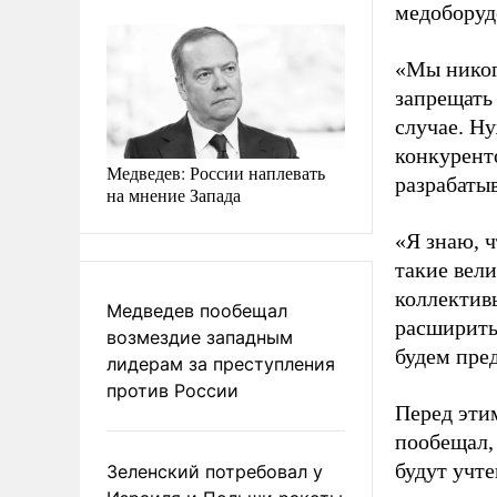
медоборуд
«Мы никогд
запрещать
случае. Ну
конкурент
Медведев: России наплевать
разрабатыв
на мнение Запада
«Я знаю, 
такие вел
коллектив
Медведев пообещал
расширить 
возмездие западным
будем пре
лидерам за преступления
против России
Перед эт
пообещал,
будут учт
Зеленский потребовал у