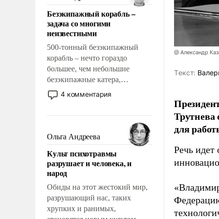
казалось, что эти вопросы
Безэкипажный корабль –
решены раз и навсегда, но –
задача со многими
нет, не решены.
неизвестными
500-тонный безэкипажный
@ Александр Каз
корабль – нечто гораздо
большее, чем небольшие
Tекст:
Валер
безэкипажные катера,
применение которых уже
4 комментария
Президен
стало обыденностью. Задача по
созданию такого корабля очень
Трутнева 
сложна и амбициозна. Однако
для работ
и ее реализация радикально
Ольга Андреева
поднимет наши боевые
Речь идет 
Культ психотравмы
возможности.
инновацио
разрушает и человека, и
народ
«Владимир
Обиды на этот жестокий мир,
разрушающий нас, таких
Федерацию
хрупких и ранимых,
технологи