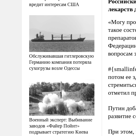
Российски
вредит интересам США
лекарств 
«Могу про
такое сос
препарато
Федерации
вопросам 
Обслуживавшая гитлеровскую
Германию компания потеряла
сухогрузы возле Одессы
#{smallinf
потом ее з
стремитьс
отметил п
Путин доба
развитие 
Военный эксперт: Выбивание
заводов «Файер Пойнт»
При этом, 
подрывает стратегию Киева