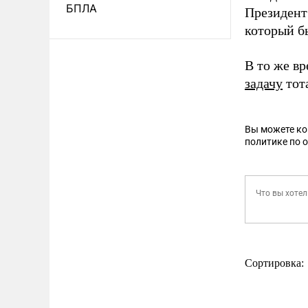
БПЛА
Президент
который бы
В то же в
задачу
тот
Вы можете к
политике по 
Сортировка: