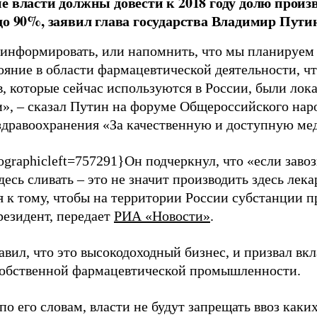
е власти должны довести к 2018 году долю произ
до 90%, заявил глава государства Владимир Пути
информировать, или напомнить, что мы планируем 
тояние в области фармацевтической деятельности, 
в, которые сейчас используются в России, были лок
», – сказал Путин на форуме Общероссийского нар
здравоохранения «За качественную и доступную ме
ographicleft=757291}Он подчеркнул, что «если заво
десь сливать – это не значит производить здесь лек
я к тому, чтобы на территории России субстанции п
резидент, передает
РИА «Новости»
.
вил, что это высокодоходный бизнес, и призвал вкл
собственной фармацевтической промышленности.
по его словам, власти не будут запрещать ввоз каки