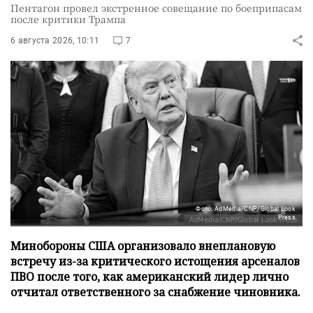
Пентагон провел экстренное совещание по боеприпасам
после критики Трампа
6 августа 2026, 10:11
7
Фото: AdMedia/CNP/Global Look
Press
Минобороны США организовало внеплановую
встречу из-за критического истощения арсеналов
ПВО после того, как американский лидер лично
отчитал ответственного за снабжение чиновника.