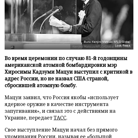
Фото: Kenjiro Matsuo/AFLO/Global
Look Press
Во время церемонии по случаю 81-й годовщины
американской атомной бомбардировки мэр
Хиросимы Кадзуми Мацуи выступил с критикой в
адрес России, но не назвал США страной,
сбросившей атомную бомбу.
Мацуи заявил, что Россия якобы «использует
ядерное оружие в качестве инструмента
запугивания», и связал это с действиями на
Украине, передает
ТАСС
.
Свое выступление Мацуи начал без прямого
упоминания России, называя ее «большой