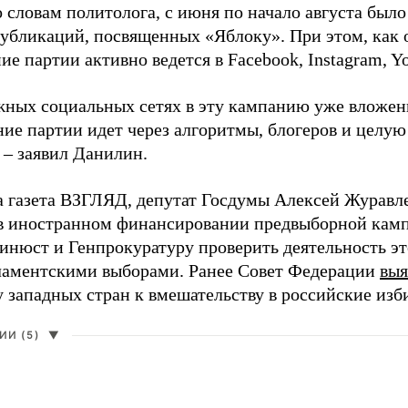
о словам политолога, с июня по начало августа был
 публикаций, посвященных «Яблоку». При этом, как
е партии активно ведется в Facebook, Instagram, Y
жных социальных сетях в эту кампанию уже вложе
ие партии идет через алгоритмы, блогеров и целу
 – заявил Данилин.
а газета ВЗГЛЯД, депутат Госдумы Алексей Журавл
в иностранном финансировании предвыборной кам
нюст и Генпрокуратуру проверить деятельность э
ламентскими выборами. Ранее Совет Федерации
выя
у западных стран к вмешательству в российские изб
И (5)
▼