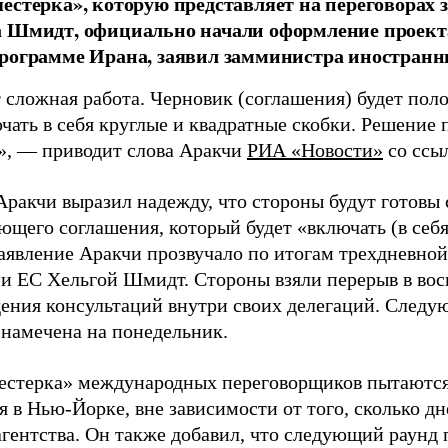
естерка», которую представляет на переговорах
а Шмидт, официально начали оформление проект
рограмме Ирана, заявил замминистра иностранн
т сложная работа. Черновик (соглашения) будет пол
чать в себя круглые и квадратные скобки. Решение 
», — приводит слова Аракчи
РИА «Новости»
со ссы
Аракчи выразил надежду, что стороны будут готовы 
ющего соглашения, который будет «включать (в себя
аявление Аракчи прозвучало по итогам трехдневной
и ЕС Хельгой Шмидт. Стороны взяли перерыв в вос
дения консультаций внутри своих делегаций. Следую
 намечена на понедельник.
естерка» международных переговорщиков пытаются
 в Нью-Йорке, вне зависимости от того, сколько дн
агентства. Он также добавил, что следующий раунд 