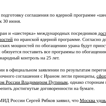
 подготовку соглашения по ядерной программе «ше
к 30 июня.
Иран и «шестерка» международных посредников
дос
ностей
по иранской ядерной программе. Согласно до
нских мощностей по обогащению урана будут приос
ан обязуется поставить все программы по обогащени
народный контроль на 25 лет.
и в официальном заявлении по результатам перегов
мочного соглашения с Ираном легли принципы,
сфор
ом России Владимиром Путиным
, однако сторонам 
репить достигнутые договоренности на бумаге.
МИД России Сергей Рябков заявил, что
Москва удов