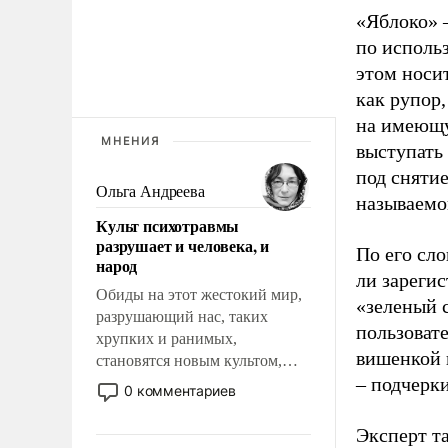
«Яблоко» 
по исполь
этом носи
как рупор
на имеющу
МНЕНИЯ
выступать
под снятие
Ольга Андреева
называемо
Культ психотравмы
разрушает и человека, и
По его сло
народ
ли зареги
Обиды на этот жестокий мир,
«зеленый 
разрушающий нас, таких
пользовате
хрупких и ранимых,
вишенкой 
становятся новым культом,
– подчерк
постепенно вытесняя и
0 комментариев
отменяя традиционное
требование к человеку – быть
Эксперт т