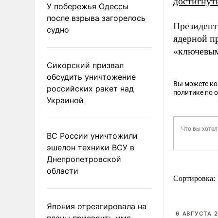
достигнут
У побережья Одессы
после взрыва загорелось
Президент
судно
ядерной пр
«ключевы
Сикорский призвал
обсудить уничтожение
Вы можете к
российских ракет над
политике по 
Украиной
ВС России уничтожили
эшелон техники ВСУ в
Днепропетровской
области
Сортировка:
Япония отреагировала на
6 АВГУСТА 2
планы присвоить имя