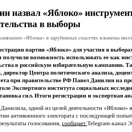
ин назвал «Яблоко» инструмен
тельства в выборы
 кампанию «Яблока» в зарубежных соцсетях вложены мил
истрации партии «Яблоко» для участия в выбора
 получили возможность использовать ее как ин
ства в российскую избирательную кампанию. Та
, директор Центра политического анализа, доце
тета при правительстве РФ Павел Данилин на п
толе Экспертного института социальных исслед
становка сил. Итоги регистрации и экспертная ан
 Данилила, одной из целей деятельности «Яблоко» 
ртии антивоенного электората с последующей попыт
результаты голосования,
сообщает
Telegram-канал 