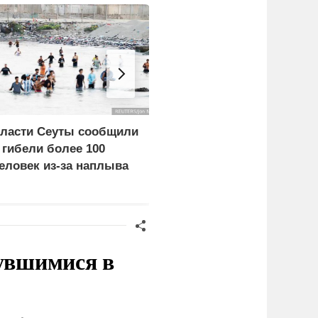
ласти Сеуты сообщили
Экономист перечислил
 гибели более 100
проблемы Европы из-з
еловек из-за наплыва
обмеления рек
игрантов
нувшимися в