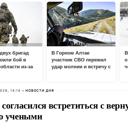
двух бригад
В Горном Алтае
В
оили бой в
участник СВО пережил
о
области из-за
удар молнии и встречу с
ч
ства
медведем
м
026, 14:14 •
НОВОСТИ ДНЯ
 согласился встретиться с вер
ю учеными