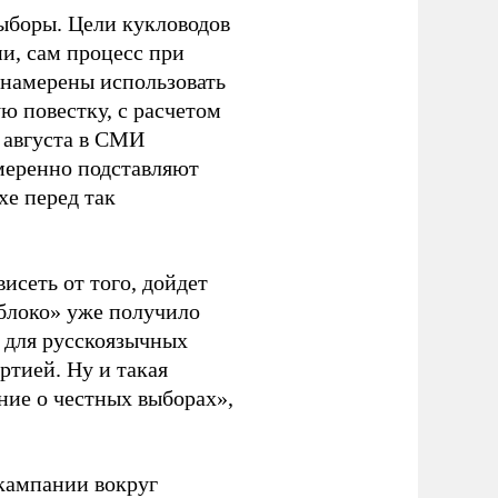
ыборы. Цели кукловодов
и, сам процесс при
 намерены использовать
ю повестку, с расчетом
 августа в СМИ
амеренно подставляют
хе перед так
висеть от того, дойдет
блоко» уже получило
а для русскоязычных
ртией. Ну и такая
ние о честных выборах»,
кампании вокруг