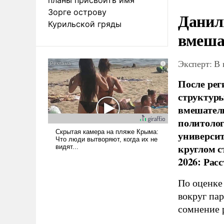
Зорге острову
Данил
Курильской гряды
вмеша
Эксперт: В
После рег
структуры
вмешатель
политолог
универси
круглом с
2026: Рас
По оценке
вокруг па
сомнение 