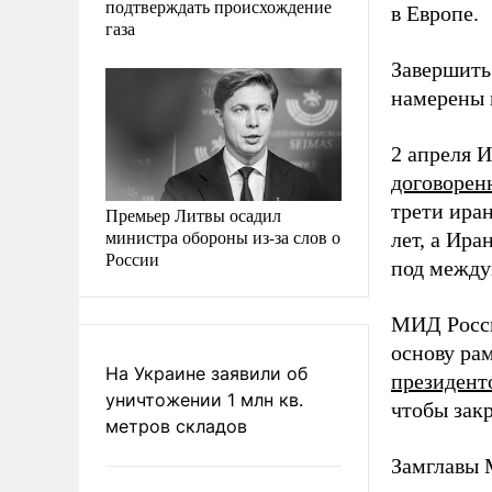
подтверждать происхождение
в Европе.
газа
Завершить
намерены 
2 апреля 
договорен
трети ира
Премьер Литвы осадил
министра обороны из-за слов о
лет, а Ир
России
под между
МИД Росси
основу ра
На Украине заявили об
президент
уничтожении 1 млн кв.
чтобы зак
метров складов
Замглавы 