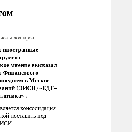
том
лионы долларов
х иностранные
струмент
кое мнение высказал
нт Финансового
рошедшем в Москве
ований (ЭИСИ) «ЕДГ–
алитика» .
является консолидация
кой поставить под
ЭИСИ.