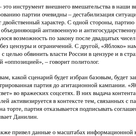
– это инструмент внешнего вмешательства в наши в
зованию партии очевидны – дестабилизация ситуаци
т двойственный характер. С одной стороны, партию
, объединяющий антивоенную и антигосударственну
юся возможность по закону после двадцатых чисел
 без цензуры и ограничений. С другой, «Яблоко» н
 с целью обвинить власти России в цензуре и в стра
й «оппозицией», – говорит политолог.
вам, какой сценарий будет избран базовым, будет за
стрированная партия до агитационной кампании. «Я
свет» во вражеских соцсетях. В них выдача контент
лей активизируется в контексте тем, связанных с па
на торте, партия отказывается подписывать соглаше
ивает Данилин.
акже привел данные о масштабах информационной 