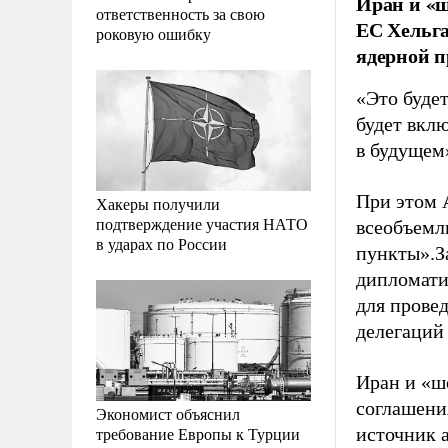
Иран и «ш
ответственность за свою
ЕС Хельг
роковую ошибку
ядерной п
«Это буде
будет вклю
в будущем
При этом 
Хакеры получили
подтверждение участия НАТО
всеобъемл
в ударах по России
пункты».З
дипломати
для прове
делегаций
Иран и «ш
соглашения
Экономист объяснил
требование Европы к Турции
источник 