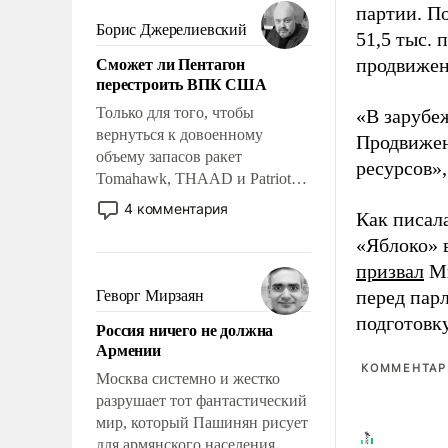
мужественным и твердым под
партии. П
ударами судьбы, брать на себя
Борис Джерелиевский
51,5 тыс.
ответственность, помогать
Сможет ли Пентагон
продвижени
слабым, идти вперед и
перестроить ВПК США
адаптироваться.
Только для того, чтобы
«В зарубе
вернуться к довоенному
Продвижен
объему запасов ракет
ресурсов»,
Tomahawk, THAAD и Patriot
США потребуется более трех
4 комментария
Как писал
лет. Даже небольшая война с
«Яблоко» 
Ираном опустошила
американские арсеналы.
призвал
Ми
Сложившаяся ситуация
перед пар
Геворг Мирзаян
означает многолетний период
подготовк
Россия ничего не должна
уязвимости США, например,
Армении
перед Китаем.
КОММЕНТАРИ
Москва системно и жестко
разрушает тот фантастический
мир, который Пашинян рисует
для армянского населения.