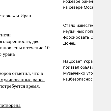
ножевое ранение в дра
на севере Москвы
стерка» и Иран
Стало известно о
неудачных попытках ВС
тигли
форсировать Северски
говоренности, две
Донец
тановлены в течение 10
ю урана
Нацсовет Украины по Т
призвал объявить
оров отметил, что в
Музыченко угрозой
нацбезопасности
мулированные ранее
потребуется время,
летворена