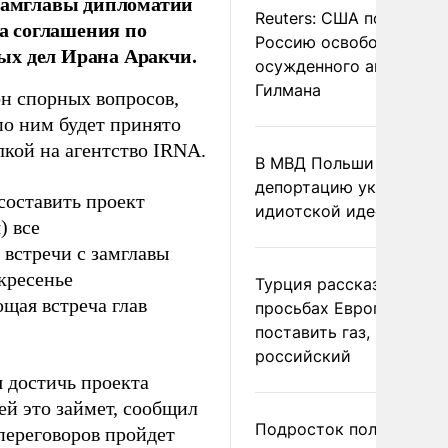
 замглавы дипломатии
Reuters: США попросил
а соглашения по
Россию освободить
ых дел Ирана Аракчи.
осужденного американ
Гилмана
он спорных вопросов,
по ним будет принято
лкой на агентство IRNA.
В МВД Польши назвали
депортацию украинцев
составить проект
идиотской идеей
) все
 встречи с замглавы
кресенье
Турция рассказала о
щая встреча глав
просьбах Европы
поставить газ, но не
российский
 достичь проекта
ей это займет, сообщил
Подросток получил
переговоров пройдет