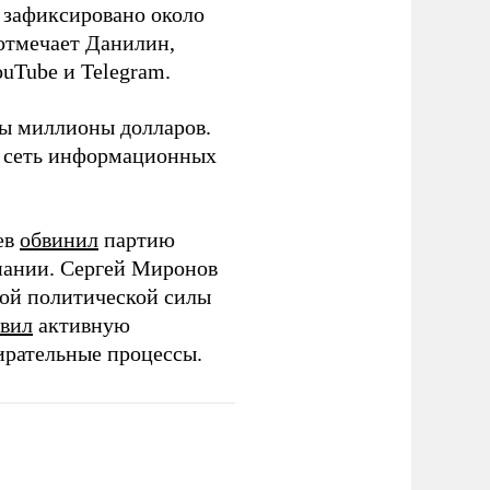
о зафиксировано около
 отмечает Данилин,
ouTube и Telegram.
ны миллионы долларов.
ю сеть информационных
ев
обвинил
партию
пании. Сергей Миронов
той политической силы
вил
активную
ирательные процессы.