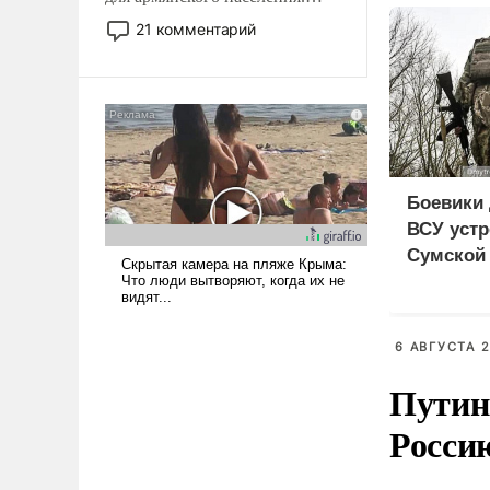
Мир, где политические
21 комментарий
прожекты будут безусловно
оплачиваться за счет
российских
налогоплательщиков и где
Еревану за свои поступки не
нужно отвечать.
Боевики 
ВСУ устр
Сумской 
дезертир
6 АВГУСТА 2
Путин
Росси