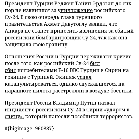
Президент Турции Реджеп Тайип Эрдоган до сих
пор не извинился за
уничтожение
российского
Су-24. В свою очередь глава турецкого
правительства Ахмет Давутоглу заявил, что
Анкара
не станет приносить извинения
за сбитый
российский бомбардировщик Су-24, так как она
защищала свою границу.
Отношения России и Турции переживают кризис
после того, как российский Су-24
был
сбит
истребителями F-16 ВВС Турции в Сирии на
границе с Турцией. Экипаж
успел
катапультироваться
, однако спускавшегося на
парашюте пилота расстреляли в воздухе боевики.
Президент России Владимир Путин назвал
инцидент с российским Су-24 в Сирии
«ударом в
спину»
, который нанесли пособники террористов.
#{bigimage=960887}