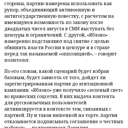
стороны, партию намерены использовать как
рупор, объединяющий антивоенную и
антигосударственную повестку, с расчетом на
имеющуюся возможность по закону после
двадцатых чисел августа в СМИ выступать без
цензуры и ограничений. С другой, «Яблоко»
намеренно подставляют под снятие с целью
обвинить власти России в цензуре и в страхе
перед так называемой «оппозицией», – говорит
политолог.
По его словам, какой сценарий будет избран
базовым, будет зависеть от того, дойдет ли
зарегистрированная партия до агитационной
кампании. «Яблоко» уже получило «зеленый свет»
во вражеских соцсетях. В них выдача контента
для русскоязычных пользователей
активизируется в контексте тем, связанных с
партией. Ну и такая вишенкой на торте, партия
отказывается подписывать соглашение о честных
выборах», – подчеркивает Данилин.