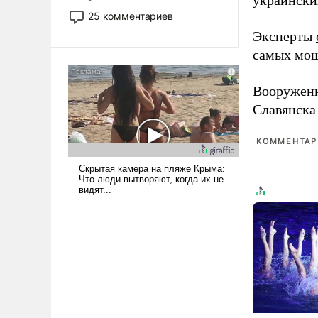
украински
то это уже стараются не
25 комментариев
использовать – так же, как
Эксперты
«бабка», «дед», – хотя бы в
самых мощ
образованной среде, потому
что оно уже несет негативные
коннотации.
Вооружен
Славянска
КОММЕНТАРИ