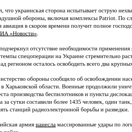
л, что украинская сторона испытывает острую нехв
здушной обороны, включая комплексы Patriot. По с
 авиация в скором времени получит полное господс
ИА «Новости»
.
подчеркнул отсутствие необходимости применения 
 темпы спецоперации на Украине стремительно раст
ад регионом осталось освободить всего два крупных
истерство обороны сообщило об освобождении нас
 в Харьковской области. Военные продолжили унич
еста производства беспилотников и пункты дислока
 за сутки составили более 1435 человек, один танк
пять станций радиоэлектронной борьбы и разведки.
сийская армия
нанесла
массированные удары по лог