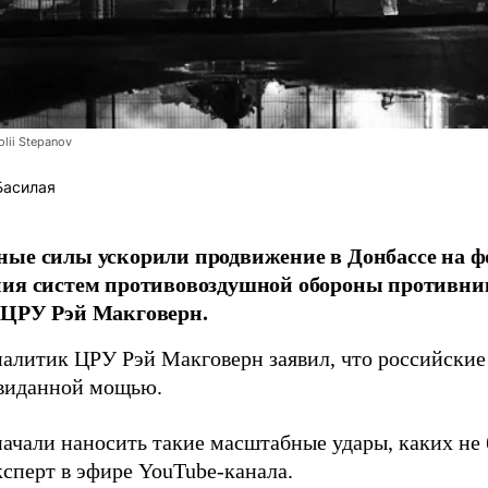
lii Stepanov
Басилая
ые силы ускорили продвижение в Донбассе на 
ния систем противовоздушной обороны противни
 ЦРУ Рэй Макговерн.
алитик ЦРУ Рэй Макговерн заявил, что российские 
евиданной мощью.
начали наносить такие масштабные удары, каких не 
ксперт в эфире YouTube-канала.