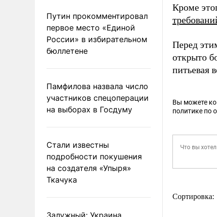
Кроме эт
Путин прокомментировал
требовани
первое место «Единой
России» в избирательном
Перед эти
бюллетене
открыто бо
питьевая в
Памфилова назвала число
участников спецоперации
Вы можете к
на выборах в Госдуму
политике по 
Стали известны
подробности покушения
на создателя «Упыря»
Ткачука
Сортировка:
Залужный: Украина