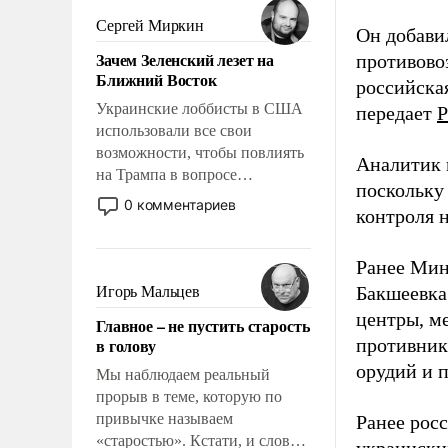
псевдонаучной фантастики,
Сергей Миркин
Он добави
стало всерьез обсуждаемой
Зачем Зеленский лезет на
противово
идеей.
Ближний Восток
российская
Украинские лоббисты в США
передает
Р
использовали все свои
возможности, чтобы повлиять
Аналитик 
на Трампа в вопросе
поскольку
предоставления вооружений
0 комментариев
контроля н
своим нанимателям. Вероятно,
кому-то из тех, кто
консультирует Киев, пришла в
Ранее Мин
голову мысль: хорошо бы
Бакшеевка
Игорь Мальцев
продемонстрировать, что
центры, м
Главное – не пустить старость
Украина вступила в
в голову
противника
вооруженное противостояние
орудий и 
с Ираном.
Мы наблюдаем реальный
прорыв в теме, которую по
привычке называем
Ранее рос
«старостью». Кстати, и слово-