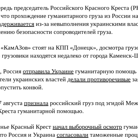
ередь председатель Российского Красного Креста (
 что прохождение гуманитарного груза из России н
адерживается
из-за невыполнения украинскими вла
чению безопасности сопроводителей груза.
 «КамАЗов» стоят на КПП «Донецк», досмотра грузо
 грузовики находятся недалеко от города Каменск-
, Россия
отправила Украине
гуманитарную помощь 1
тели украинских властей
делали противоречивые
за
опустить конвой.
7 августа
признала
российский груз под эгидой Меж
Креста гуманитарной помощью.
енье Красный Крест
начал выборочный осмотр
гуман
что Россия и Украина
согласовали
таможенные проц