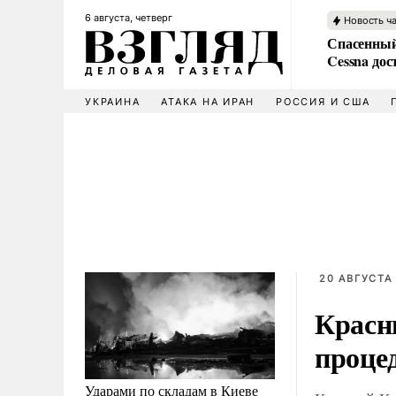
6 августа, четверг
Новость ч
Спасенный
Cessna дос
УКРАИНА
АТАКА НА ИРАН
РОССИЯ И США
20 АВГУСТА 
Красн
проце
Ударами по складам в Киеве