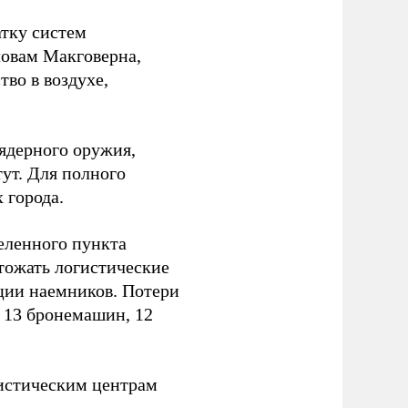
атку систем
ловам Макговерна,
тво в воздухе,
ядерного оружия,
ут. Для полного
 города.
еленного пункта
тожать логистические
ции наемников. Потери
, 13 бронемашин, 12
истическим центрам