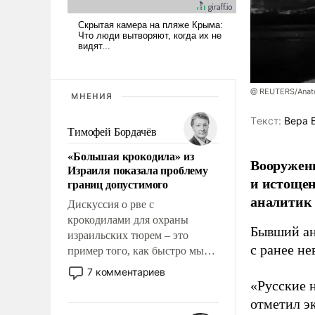
@ REUTERS/Anato
МНЕНИЯ
Tекст:
Вера 
Тимофей Бордачёв
«Большая крокодила» из
Вооруженн
Израиля показала проблему
и истоще
границ допустимого
аналитик
Дискуссия о рве с
крокодилами для охраны
Бывший ан
израильских тюрем – это
с ранее н
пример того, как быстро мы
двигаемся по пути
7 комментариев
революционных изменений.
«Русские 
То, что несколько лет назад
отметил э
было образом для