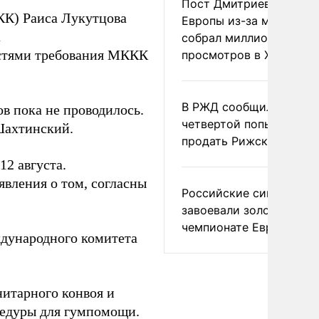
Пост Дмитриева о гибе
РКК) Раиса Лукутцова
Европы из-за мигранто
а
собрал миллион
стями требования МККК
просмотров в X
В РЖД сообщили о
в пока не проводилось.
четвертой попытке
Шахтинский.
продать Рижский вокза
2 августа.
явления о том, согласны
Российские синхронис
завоевали золото на
чемпионате Европы
дународного комитета
итарного конвоя и
едуры для гумпомощи.