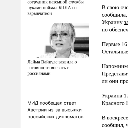
сотрудник наземной службы
В свою оч
руками поймал БПЛА со
взрывчаткой
сообщила,
Украину
з
по обеспе
Первые 16
Остальные
Лайма Вайкуле заявила о
Напомним
готовности воевать с
россиянами
Представи
ли они пр
Украина 1
Красного 
МИД пообещал ответ
Австрии из-за высылки
российских дипломатов
В воскрес
сообщил, 