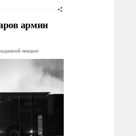
аров армии
невиданной мощью