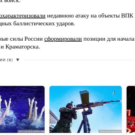
х войск.
охарактеризовали
недавнюю атаку на объекты ВПК в
ных баллистических ударов.
ные силы России
сформировали
позиции для начала
 и Краматорска.
И (6)
▼