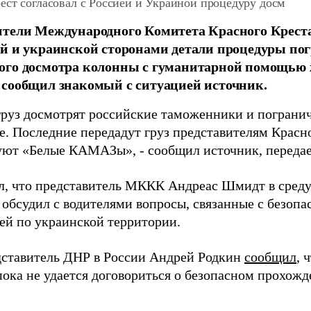
ест согласовал с Россией и Украиной процедуру досм
ители Международного Комитета Красного Крест
й и украинской сторонами детали процедуры по
ого досмотра колонны с гуманитарной помощью 
сообщил знакомый с ситуацией источник.
груз досмотрят российские таможенники и погранич
е. Последние передадут груз представителям Красно
ют «Белые КАМАЗы», - сообщил источник, переда
л, что представитель МККК Андреас Шмидт в среду
 обсудил с водителями вопросы, связанные с безоп
ей по украинской территории.
дставитель ДНР в России Андрей Родкин
сообщил
, 
пока не удается договориться о безопасном прохож