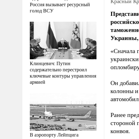
Красный Кр
Россия вызывает ресурсный
голод ВСУ
Представ
российско
таможенн
Украины, 
«Сначала 
украински
Клинцевич: Путин
опломбиру
содержательно перестроил
ключевые контуры управления
армией
Он добави
колонны и
автомобил
Ранее пре
стороной 
конвоя.
В аэропорту Лейпцига