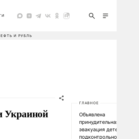
ТИ
НЕФТЬ И РУБЛЬ
ГЛАВНОЕ
 и Украиной
Объявлена
принудительная
эвакуация детей в
подконтрольном Киеву