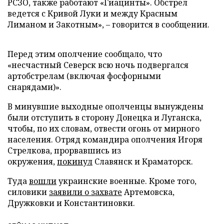
РСЗО, также работают «Гиацинты». Обстрел
ведется с Кривой Луки и между Красным
Лиманом и Закотным»,
–
говорится в сообщении.
Перед этим ополчение сообщало, что
«несчастный Северск всю ночь подвергался
артобстрелам (включая фосфорными
снарядами)».
В минувшие выходные ополченцы вынуждены
были отступить в сторону Донецка и Луганска,
чтобы, по их словам, отвести огонь от мирного
населения. Отряд командира ополчения Игоря
Стрелкова, прорвавшись из
окружения,
покинул
Славянск и Краматорск.
Туда
вошли
украинские военные. Кроме того,
силовики
заявили о захвате
Артемовска,
Дружковки и Константиновки.