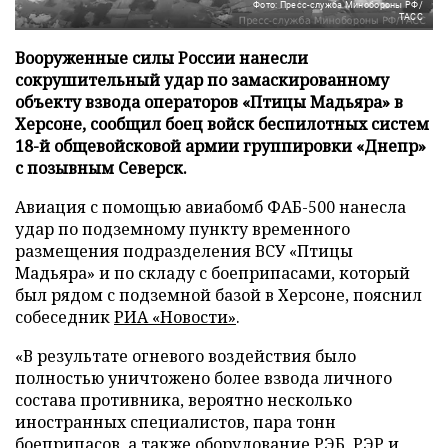
Фото: Пресс-служба Минобороны РФ/
ТАСС
Вооруженные силы России нанесли
сокрушительный удар по замаскированному
объекту взвода операторов «Птицы Мадьяра» в
Херсоне, сообщил боец войск беспилотных систем
18-й общевойсковой армии группировки «Днепр»
с позывным Северск.
Авиация с помощью авиабомб ФАБ-500 нанесла
удар по подземному пункту временного
размещения подразделения ВСУ «Птицы
Мадьяра» и по складу с боеприпасами, который
был рядом с подземной базой в Херсоне, пояснил
собеседник
РИА «Новости»
.
«В результате огневого воздействия было
полностью уничтожено более взвода личного
состава противника, вероятно несколько
иностранных специалистов, пара тонн
боеприпасов, а также оборудование РЭБ, РЭР и