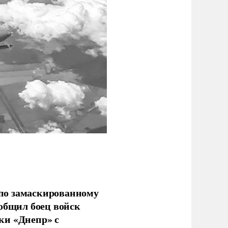
по замаскированному
ообщил боец войск
ки «Днепр» с