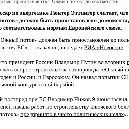
ризвал приостановить "Южный поток" до соответствия
сар по энергетике Гюнтер Эттингер считает, что
ток» должно быть приостановлено до момента, 
 соответствовать нормам Европейского союза.
Южный поток» должен быть приостановлен до полн
ельству ЕС»,
–
сказал он, передает
РИА «Новости»
.
что президент России Владимир Путин во вторник
овать
вопрос строительства газопровода «Южный пот
годен и России, и Евросоюзу. Он назвал попытки С
бычной конкурентной борьбой.
й постпред при ЕС Владимир Чижов 9 июня заявил,
сией начала работ по строительству ключевого болг
потока»
предпринято в чисто политических целях
».