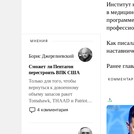
Институт 
в медицине
программе
профессио
МНЕНИЯ
Как писал
наставнич
Борис Джерелиевский
Ранее глав
Сможет ли Пентагон
перестроить ВПК США
КОММЕНТАРИ
Только для того, чтобы
вернуться к довоенному
объему запасов ракет
Tomahawk, THAAD и Patriot
США потребуется более трех
4 комментария
лет. Даже небольшая война с
Ираном опустошила
американские арсеналы.
Сложившаяся ситуация