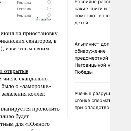
Россияне рассказали,
какие книги и фильмы
помогают воспитывать
детей
8 июня на приостановку
иканских сенаторов, в
Альпинист допустил
), известным своим
обнаружение
предсмертной записки
Наговицыной на пике
и открытые
Победы
м числе скандально
 было о «заморозке»
и
заявления коллег.
Ученые разрушили миф
«гонке сперматозоидов
при оплодотворении
планируется проложить
пливо будет
итным для «Южного