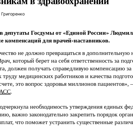
вникам в здравоохранении
 Григоренко
в депутаты Госдумы от «Единой России» Людми
ие компенсаций для врачей-наставников.
чество не должно превращаться в дополнительную
Врач, который берет на себя ответственность за под
та, должен получать справедливую компенсацию за э
 труду медицинских работников и качества подготов
чете, это вопрос здоровья миллионов пациентов», 
АСС
.
одчеркнула необходимость утверждения единых фед
нию, важно законодательно закрепить порядок орга
ыплат, что поможет устранить существенные различ