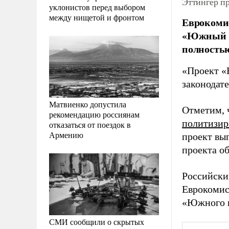
Эттингер п
уклонистов перед выбором
между нищетой и фронтом
Еврокомис
«Южный по
полностью
«Проект «
законодат
Матвиенко допустила
Отметим, 
рекомендацию россиянам
политизир
отказаться от поездок в
Армению
проект вы
проекта о
Российски
Еврокомис
«Южного 
СМИ сообщили о скрытых