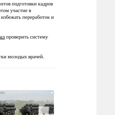
ентов подготовки кадров
этом участие в
избежать переработок и
ил
проверить систему
тки молодых врачей.
i