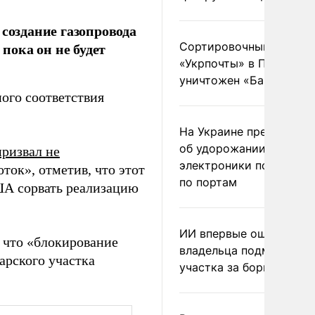
 создание газопровода
пока он не будет
Сортировочный пункт
«Укрпочты» в Павлогра
уничтожен «Бандероль
ого соответствия
На Украине предупреди
об удорожании китайс
призвал не
электроники после уда
ок», отметив, что этот
по портам
ША сорвать реализацию
ИИ впервые оштрафова
 что «блокирование
владельца подмосковн
арского участка
участка за борщевик