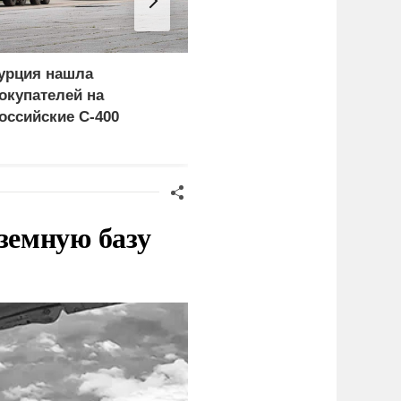
урция нашла
Россия больше не буде
окупателей на
церемониться - теперь
оссийские C-400
это законная цель в
Германии
земную базу