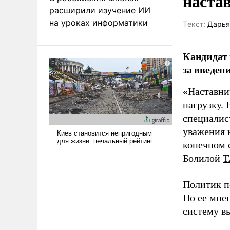
наста
расширили изучение ИИ
на уроках информатики
Tекст:
Дарья
Кандидат 
за введен
«Наставни
нагрузку. 
специалис
уважения к
конечном с
Болилой
Т
Политик п
По ее мне
систему в