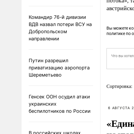
потока», т
австрийско
Командир 76-й дивизии
ВДВ назвал потери ВСУ на
Вы можете к
Добропольском
политике по 
направлении
Путин разрешил
приватизацию аэропорта
Шереметьево
Сортировка:
Генсек ООН осудил атаки
украинских
6 АВГУСТА 2
беспилотников по России
«Един
В российских школах