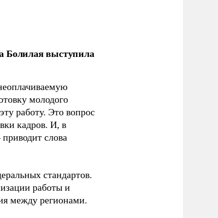
ла Болилая выступила
 неоплачиваемую
готовку молодого
ту работу. Это вопрос
ки кадров. И, в
– приводит слова
еральных стандартов.
низации работы и
ия между регионами.