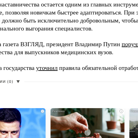
наставничества остается одним из главных инструм
, позволяя новичкам быстрее адаптироваться. При 
 должно быть исключительно добровольным, чтобы 
нального выгорания специалистов.
а газета ВЗГЛЯД, президент Владимир Путин
поруч
ества для выпускников медицинских вузов.
а государства
уточнил
правила обязательной отрабо
И (0)
▼
i
i