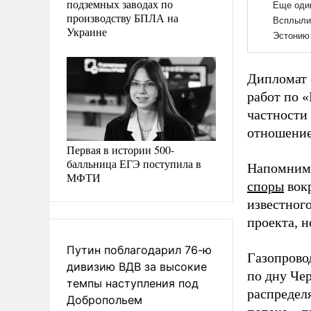
подземных заводах по
производству БПЛА на
Украине
Дипломат 
работ по 
частности
отношение
Первая в истории 500-
балльница ЕГЭ поступила в
Напомним,
МФТИ
споры
вокр
известног
проекта, 
Путин поблагодарил 76-ю
Газопрово
дивизию ВДВ за высокие
по дну Чер
темпы наступления под
распредел
Добропольем