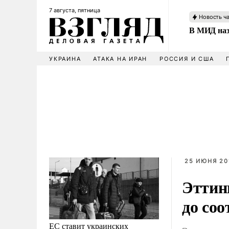
7 августа, пятница
Новость ч
В МИД наз
УКРАИНА
АТАКА НА ИРАН
РОССИЯ И США
25 ИЮНЯ 201
Эттин
до со
ЕС ставит украинских