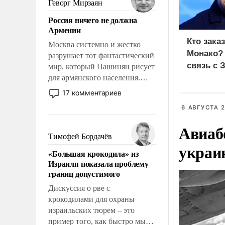
Геворг Мирзаян
означает многолетний период
Россия ничего не должна
уязвимости США, например,
Армении
перед Китаем.
Кто зака
Москва системно и жестко
Монако?
разрушает тот фантастический
связь с 
мир, который Пашинян рисует
для армянского населения.
Мир, где политические
17 комментариев
прожекты будут безусловно
6 АВГУСТА 2
оплачиваться за счет
российских
Авиаб
налогоплательщиков и где
Тимофей Бордачёв
Еревану за свои поступки не
украи
«Большая крокодила» из
нужно отвечать.
Израиля показала проблему
границ допустимого
Дискуссия о рве с
крокодилами для охраны
израильских тюрем – это
пример того, как быстро мы