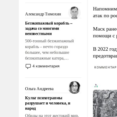
восстановления и без оного. И
чем она отличается от просто
Напомним
образованных людей. Иногда
Александр Тимохин
атак по ро
казалось, что эти вопросы
Безэкипажный корабль –
решены раз и навсегда, но –
задача со многими
Маск ран
нет, не решены.
неизвестными
помощи с 
500-тонный безэкипажный
корабль – нечто гораздо
В 2022 го
большее, чем небольшие
предотвра
безэкипажные катера,
применение которых уже
4 комментария
КОММЕНТАРИ
стало обыденностью. Задача по
созданию такого корабля очень
сложна и амбициозна. Однако
и ее реализация радикально
Ольга Андреева
поднимет наши боевые
Культ психотравмы
возможности.
разрушает и человека, и
народ
Обиды на этот жестокий мир,