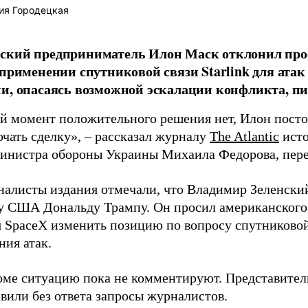
ия Городецкая
ский предприниматель Илон Маск отклонил про
 применении спутниковой связи Starlink для атак
и, опасаясь возможной эскалации конфликта, пиш
й момент положительного решения нет, Илон постоя
ючать сделку», – рассказал журналу
The Atlantic
исто
инистра обороны Украины Михаила Федорова, пер
налисты издания отмечали, что Владимир Зеленски
у США Дональду Трампу. Он просил американского
я SpaceX изменить позицию по вопросу спутниковой
ния атак.
оме ситуацию пока не комментируют. Представите
вили без ответа запросы журналистов.