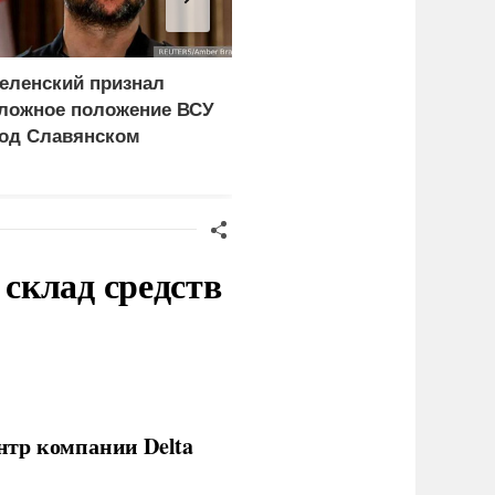
еленский признал
Военный эксперт
ложное положение ВСУ
Лямин: Саудовская
од Славянском
Аравия сделала ставку
на Турцию и Пакистан
вместо США
склад средств
нтр компании Delta