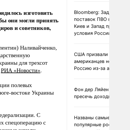
ядилось изготовить
Bloomberg: Задержка
обы они могли принять
поставок ПВО вынудит
Киев и Запад принять
диров и советников,
условия России
лентин) Наливайченко,
США призвали
ударственную
американцев не посеща
краины для трехсот
Россию из-за атак ВСУ
т
РИА «Новости»
.
кции полевых
Фон дер Ляйен призвал
 юге-востоке Украины
пресечь доходы России
едерализации. С
Названы самые
их спецоперацию с
популярные российски