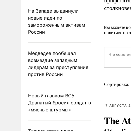
профсоюз
столкнове
На Западе выдвинули
новые идеи по
замороженным активам
Вы можете к
России
политике по 
Медведев пообещал
возмездие западным
лидерам за преступления
против России
Сортировка:
Новый главком ВСУ
Драпатый бросил солдат в
7 АВГУСТА 2
«мясные штурмы»
The At
Турция ограничила