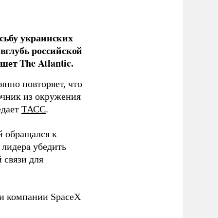
сьбу украинских
 вглубь российской
ет The Atlantic.
нно повторяет, что
чник из окружения
едает
ТАСС
.
й обращался к
 лидера убедить
 связи для
ли компании SpaceX