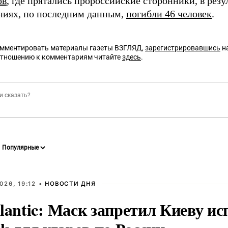
ов
, где прятались пророссийские сторонники, в резу
ниях, по последним данным,
погибли 46 человек
.
омментировать материалы газеты ВЗГЛЯД,
зарегистрировавшись
на
отношению к комментариям читайте
здесь
.
026, 19:12 •
НОВОСТИ ДНЯ
lantic: Маск запретил Киеву ис