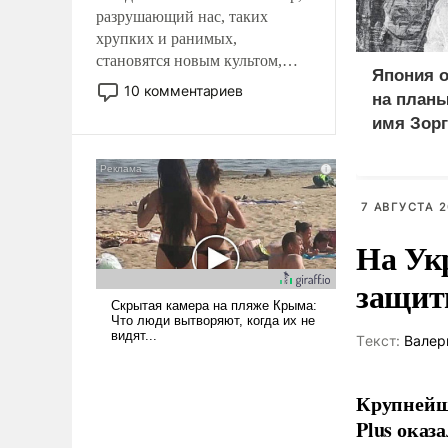
разрушающий нас, таких
хрупких и ранимых,
становятся новым культом,
Япония о
постепенно вытесняя и
10 комментариев
на планы
отменяя традиционное
имя Зорг
требование к человеку – быть
Курильс
мужественным и твердым под
ударами судьбы, брать на себя
ответственность, помогать
7 АВГУСТА 2
слабым, идти вперед и
адаптироваться.
На Ук
защиты
Tекст:
Валер
Крупнейши
Plus оказ