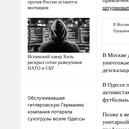
привлечен
против России останется
молчащим
штурмоват
В Москве 
Испанский хакер Хиль
раскрыл сотни разведчиков
уничтожае
НАТО и СБУ
деэскалац
В Одессе 
активиста
Обслуживавшая
футбольны
гитлеровскую Германию
компания потеряла
Позже к в
сухогрузы возле Одессы
унитарной