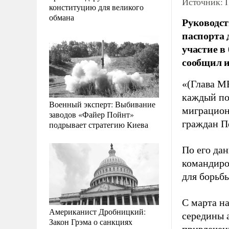
Источник: 
конституцию для великого
обмана
Руководст
паспорта 
участие в
сообщил 
«(Глава М
каждый по
Военный эксперт: Выбивание
миграцион
заводов «Файер Пойнт»
граждан П
подрывает стратегию Киева
По его да
командиро
для борьб
С марта н
Американист Дробницкий:
середины 
Закон Грэма о санкциях