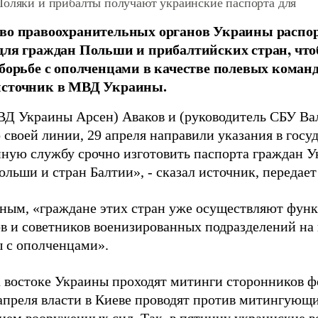
Поляки и прибалты получают украинские паспорта для
во правоохранительных органов Украины распор
для граждан Польши и прибалтийских стран, чт
 борьбе с ополченцами в качестве полевых коман
источник в МВД Украины.
ВД Украины Арсен) Аваков и (руководитель СБУ Ва
 своей линии, 29 апреля направили указания в гос
ную службу срочно изготовить паспорта граждан У
ольши и стран Балтии», - сказал источник, передае
нным, «граждане этих стран уже осуществляют фун
в и советников военизированных подразделений на
ы с ополченцами».
а востоке Украины проходят митинги сторонников ф
апреля власти в Киеве проводят против митингующ