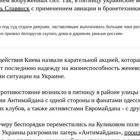
ием вооруженных сил. Так, в пятницу украинские 
ь Славянск
с применением авиации и бронетехники,
действия Киева назвали карательной акцией, котор
т последнюю надежду на жизнеспособность женевс
ии ситуации на Украине.
противостояние возникло в пятницу в районе улицы
ми Антимайдана с одной стороны и фанатами одесск
х клубов, а также активистами Евромайдана - с дру
ечеру беспорядки переместились на Куликовом поле
 Украины разгромили лагерь «Антимайдана»,
произ