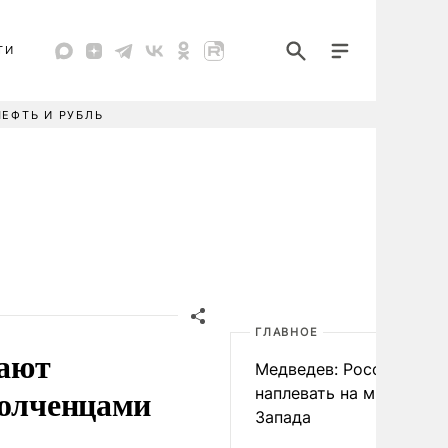
ТИ
НЕФТЬ И РУБЛЬ
ГЛАВНОЕ
чают
Медведев: России
полченцами
наплевать на мнение
Запада