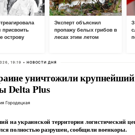
треагировала
Эксперт объяснил
З
 присвоить
пропажу белых грибов в
с
е острову
лесах этим летом
п
кой гряды
026, 19:19 •
НОВОСТИ ДНЯ
раине уничтожили крупнейший 
 Delta Plus
ия Городецкая
й на украинской территории логистический це
ался полностью разрушен, сообщили военкоры.