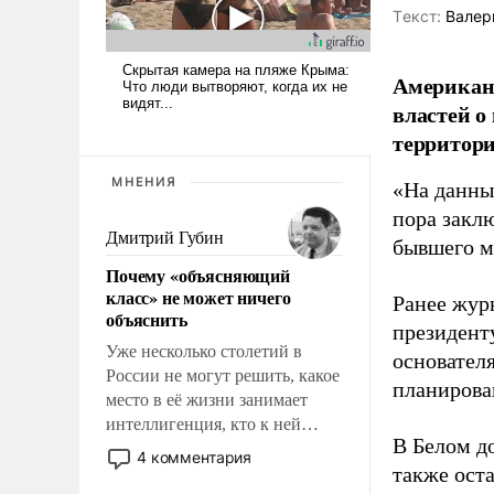
Tекст:
Валер
Американ
властей о
территори
МНЕНИЯ
«На данны
пора закл
Дмитрий Губин
бывшего м
Почему «объясняющий
класс» не может ничего
Ранее жур
объяснить
президент
Уже несколько столетий в
основател
России не могут решить, какое
планирова
место в её жизни занимает
интеллигенция, кто к ней
В Белом д
принадлежит, а кого из неё
4 комментария
также оста
исключили с правом