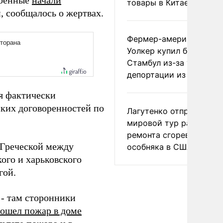
военные
начали
товары в Китае
 сообщалось о жертвах.
Фермер-американец
Уолкер купил билет в
Стамбул из-за угрозы
депортации из России
ая фактически
ких договоренностей по
Лагутенко отправился в
мировой тур ради
ремонта сгоревшего
 Греческой между
особняка в США
ого и харьковского
гой.
 - там сторонники
ошел пожар в доме