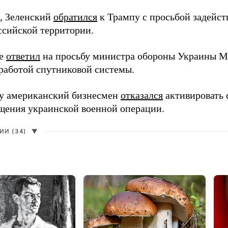
, Зеленский
обратился
к Трампу с просьбой задейств
ссийской территории.
ее
ответил
на просьбу министра обороны Украины М
работой спутниковой системы.
ду американский бизнесмен
отказался
активировать 
щения украинской военной операции.
И (34)
▼