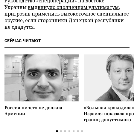
Руководство «спецоперации» на Востоке
Украины
выдвинуло ополченцам ультиматум
,
пригрозив применить высокоточное специальное
оружие, если сторонники Донецкой республики
не сдадутся.
СЕЙЧАС ЧИТАЮТ
Россия ничего не должна
«Большая крокодила»
Армении
Израиля показала пр
границ допустимого