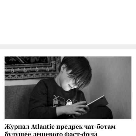
Журнал Atlantic предрек чат-ботам
будущее дешевого фаст-фуда