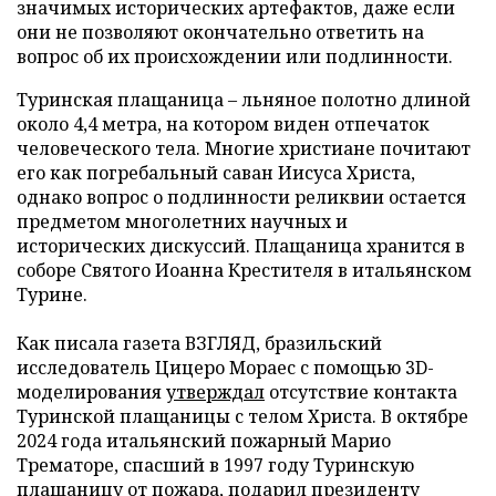
значимых исторических артефактов, даже если
они не позволяют окончательно ответить на
вопрос об их происхождении или подлинности.
Туринская плащаница – льняное полотно длиной
около 4,4 метра, на котором виден отпечаток
человеческого тела. Многие христиане почитают
его как погребальный саван Иисуса Христа,
однако вопрос о подлинности реликвии остается
предметом многолетних научных и
исторических дискуссий. Плащаница хранится в
соборе Святого Иоанна Крестителя в итальянском
Турине.
Как писала газета ВЗГЛЯД, бразильский
исследователь Цицеро Мораес с помощью 3D-
моделирования
утверждал
отсутствие контакта
Туринской плащаницы с телом Христа. В октябре
2024 года итальянский пожарный Марио
Трематоре, спасший в 1997 году Туринскую
плащаницу от пожара,
подарил
президенту