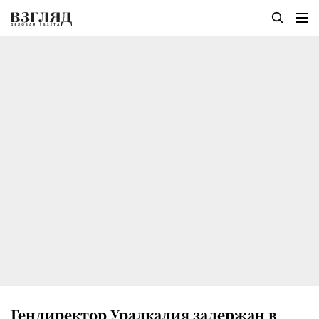
Гендиректор Уралкалия задержан в