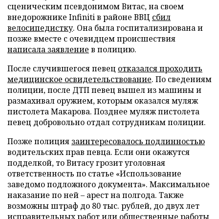
сценическим псевдонимом Витас, на своем
внедорожнике Infiniti в районе ВВЦ
сбил
велосипедистку
. Она была госпитализирована и
позже вместе с очевидцем происшествия
написала заявление
в полицию.
После случившегося певец
отказался проходить
медицинское освидетельствование
. По сведениям
полиции, после ДТП певец вышел из машины и
размахивал оружием, которым оказался муляж
пистолета Макарова. Позднее муляж пистолета
певец добровольно отдал сотрудникам полиции.
Позже полиция
заинтересовалось подлинностью
водительских прав певца. Если они окажутся
подделкой, то Витасу грозит уголовная
ответственность по статье «Использование
заведомо подложного документа». Максимальное
наказание по ней – арест на полгода. Также
возможны штраф до 80 тыс. рублей, до двух лет
исправительных работ или общественные работы