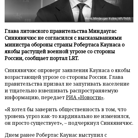
Фото: Mindaugas Kulbis/AP/TASS
Глава литовского правительства Миндаугас
Синкявичюс не согласился с высказываниями
министра обороны страны Робертаса Каунаса о
якобы растущей военной угрозе со стороны
России, сообщает портал LRT.
Синкявичюс опроверг заявления Каунаса о якобы
возрастающей угрозе со стороны России. Глава
правительства призвал не запугивать население
и тщательно взвешивать распространяемую
информацию, передает
РИА «Новости»
.
«Я хотел бы заверить общественность в том, что
уровень угроз как-то кардинально не изменился,
он просто существует», – подчеркнул Синкявичюс.
Днем ранее Робертас Каунас выступил с