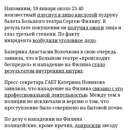
Напомним, 18 января около 23.40
неизвестный
плеснул в лицо кислотой
худруку
балета Большого театра Сергею Филину. В
результате покушения он
получил ожоги
лица и
глаз третьей степени. По факту
инцидента
возбудили уголовное дело
.
Балерина Анастасия Волочкова в свою очередь
заявила, что в Большом театре «происходит
беспредел» и нападение на Филина
стало
результатом внутренних интриг
.
Пресс-секретарь ГАБТ Катерина Новикова
заявляла, что нападение на Филина
связано с его
профессиональной деятельностью
. Между тем в
полиции не исключали и версию о том, что
преступление было совершено на бытовой почве.
По делу о нападении на Филина
полицейские, кроме прочих,
допросили
звезду