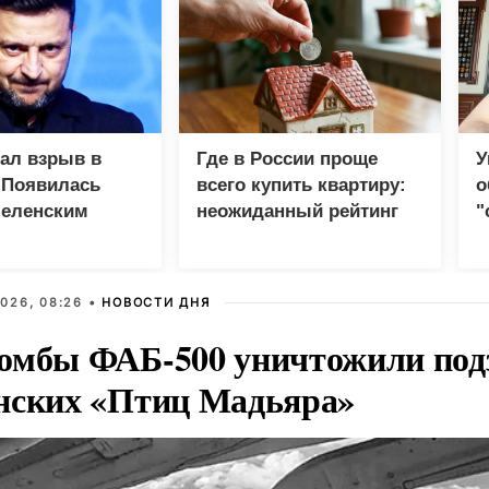
зал взрыв в
Где в России проще
У
 Появилась
всего купить квартиру:
о
Зеленским
неожиданный рейтинг
"
с
026, 08:26 •
НОВОСТИ ДНЯ
омбы ФАБ-500 уничтожили под
нских «Птиц Мадьяра»