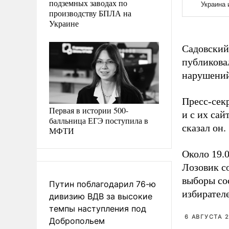
подземных заводах по
производству БПЛА на
Украине
Садовский 
публикова
нарушений
Пресс-сек
Первая в истории 500-
и с их сай
балльница ЕГЭ поступила в
сказал он.
МФТИ
Около 19.
Лозовик с
выборы со
Путин поблагодарил 76-ю
избирател
дивизию ВДВ за высокие
темпы наступления под
6 АВГУСТА 2
Добропольем