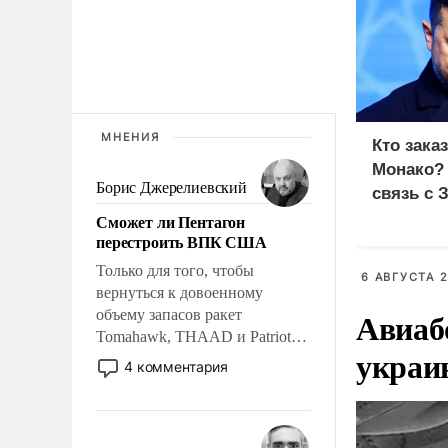
МНЕНИЯ
Кто зака
Монако?
Борис Джерелиевский
связь с 
Сможет ли Пентагон
перестроить ВПК США
Только для того, чтобы
6 АВГУСТА 2
вернуться к довоенному
Авиаб
объему запасов ракет
Tomahawk, THAAD и Patriot
украи
США потребуется более трех
4 комментария
лет. Даже небольшая война с
Ираном опустошила
американские арсеналы.
Сложившаяся ситуация