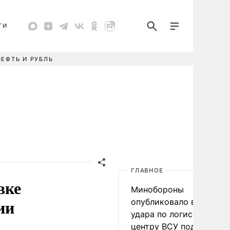
ТИ
НЕФТЬ И РУБЛЬ
ГЛАВНОЕ
вке
Минобороны
ии
опубликовало видео
удара по логистическо
центру ВСУ под Киевом