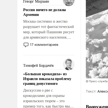
Геворг Мирзаян
означает многолетний период
Россия ничего не должна
уязвимости США, например,
Армении
перед Китаем.
Москва системно и жестко
разрушает тот фантастический
мир, который Пашинян рисует
для армянского населения.
Мир, где политические
17 комментариев
прожекты будут безусловно
оплачиваться за счет
российских
налогоплательщиков и где
Тимофей Бордачёв
Еревану за свои поступки не
«Большая крокодила» из
нужно отвечать.
Израиля показала проблему
@ Пресс-служба
границ допустимого
Дискуссия о рве с
Tекст:
Алекс
крокодилами для охраны
израильских тюрем – это
Вооружен
пример того, как быстро мы