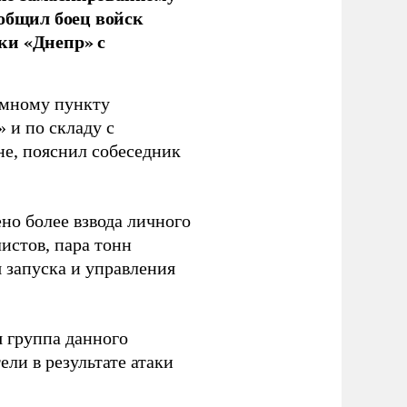
ообщил боец войск
ки «Днепр» с
емному пункту
 и по складу с
не, пояснил собеседник
но более взвода личного
истов, пара тонн
я запуска и управления
 группа данного
ли в результате атаки