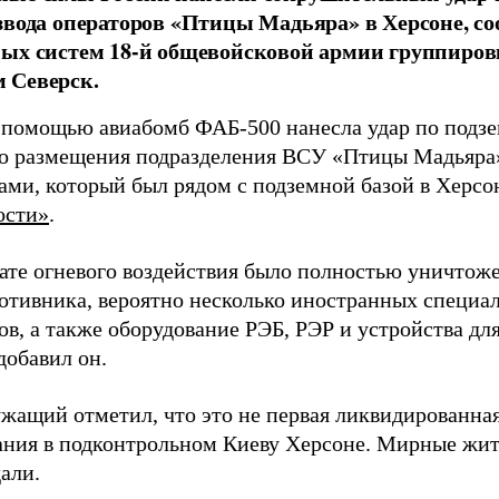
звода операторов «Птицы Мадьяра» в Херсоне, с
ых систем 18-й общевойсковой армии группиров
 Северск.
 помощью авиабомб ФАБ-500 нанесла удар по подз
о размещения подразделения ВСУ «Птицы Мадьяра»
ами, который был рядом с подземной базой в Херсо
ости»
.
тате огневого воздействия было полностью уничтоже
ротивника, вероятно несколько иностранных специал
в, а также оборудование РЭБ, РЭР и устройства дл
добавил он.
жащий отметил, что это не первая ликвидированная
ния в подконтрольном Киеву Херсоне. Мирные жите
али.