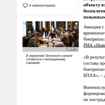
объекту в
двигаемся по пути
9 комментариев
революционных изменений.
беспилотн
То, что несколько лет назад
позывным
было образом для
псевдонаучной фантастики,
Авиация с
стало всерьез обсуждаемой
временног
идеей.
боеприпас
РИА «Нов
«В резуль
состава п
боеприпасо
БПЛА», – 
Военнослу
формирова
не пострад