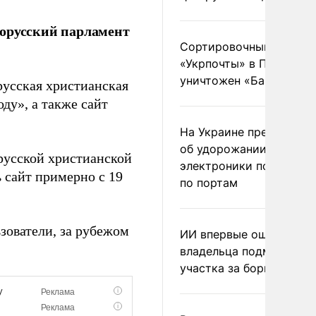
лорусский парламент
Сортировочный пункт
«Укрпочты» в Павлогра
уничтожен «Бандероль
русская христианская
ду», а также сайт
На Украине предупреди
об удорожании китайс
русской христианской
электроники после уда
 сайт примерно с 19
по портам
зователи, за рубежом
ИИ впервые оштрафова
владельца подмосковн
участка за борщевик