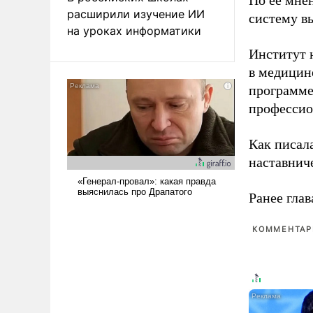
По ее мне
расширили изучение ИИ
систему в
на уроках информатики
Институт 
в медицине
программе
профессио
Как писал
наставнич
Ранее глав
КОММЕНТАРИ