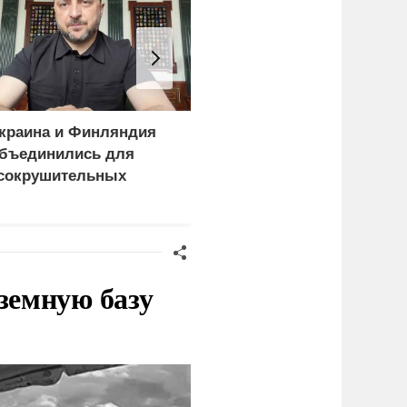
краина и Финляндия
Россия больше не буде
бъединились для
церемониться - теперь
сокрушительных
это законная цель в
анкций" против России
Германии
земную базу