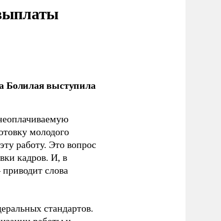
 выплаты
ла Болилая выступила
 неоплачиваемую
готовку молодого
ту работу. Это вопрос
ки кадров. И, в
– приводит слова
еральных стандартов.