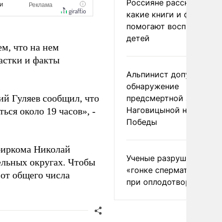
Россияне рассказали,
какие книги и фильмы
помогают воспитывать
детей
ем, что на нем
астки и факты
Альпинист допустил
обнаружение
ий Гуляев сообщил, что
предсмертной записки
Наговицыной на пике
ься около 19 часов», -
Победы
збиркома Николай
Ученые разрушили миф
ельных округах. Чтобы
«гонке сперматозоидов
 от общего числа
при оплодотворении