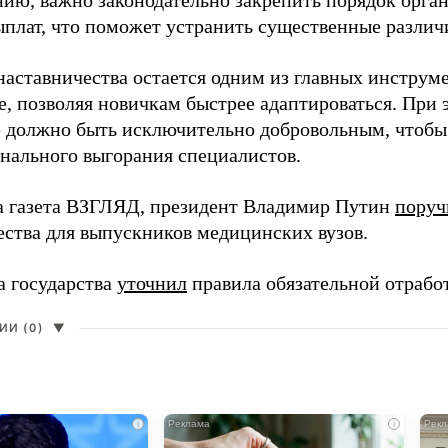
нию, важно законодательно закрепить порядок орга
ыплат, что поможет устранить существенные различ
наставничества остается одним из главных инструм
, позволяя новичкам быстрее адаптироваться. При 
 должно быть исключительно добровольным, чтобы 
нального выгорания специалистов.
а газета ВЗГЛЯД, президент Владимир Путин
поруч
ества для выпускников медицинских вузов.
а государства
уточнил
правила обязательной отрабо
И (0)
▼
i
i