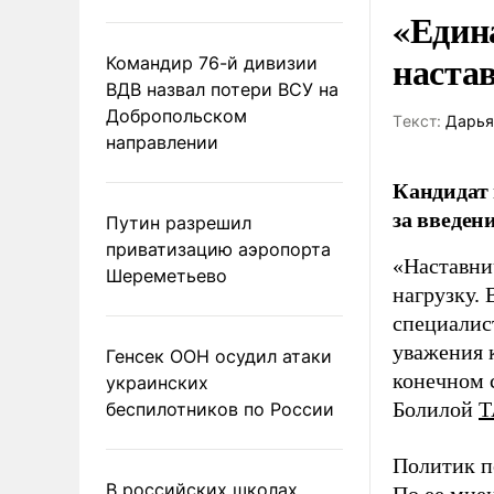
«Един
наста
Командир 76-й дивизии
ВДВ назвал потери ВСУ на
Добропольском
Tекст:
Дарья
направлении
Кандидат 
за введен
Путин разрешил
приватизацию аэропорта
«Наставни
Шереметьево
нагрузку. 
специалис
уважения к
Генсек ООН осудил атаки
конечном с
украинских
Болилой
Т
беспилотников по России
Политик п
В российских школах