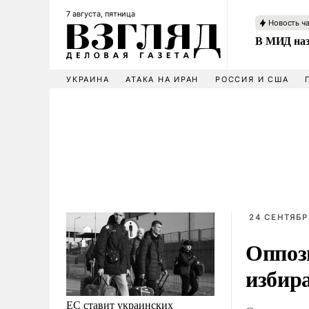
7 августа, пятница
Новость ч
В МИД наз
УКРАИНА
АТАКА НА ИРАН
РОССИЯ И США
24 СЕНТЯБР
Оппоз
избир
ЕС ставит украинских