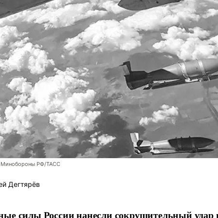
 Минобороны РФ/ТАСС
ей Дегтярёв
ные силы России нанесли сокрушительный удар 