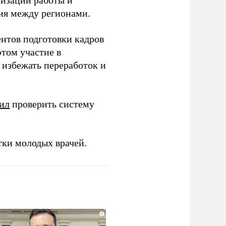
низации работы и
ия между регионами.
ентов подготовки кадров
этом участие в
избежать переработок и
ил
проверить систему
тки молодых врачей.
i