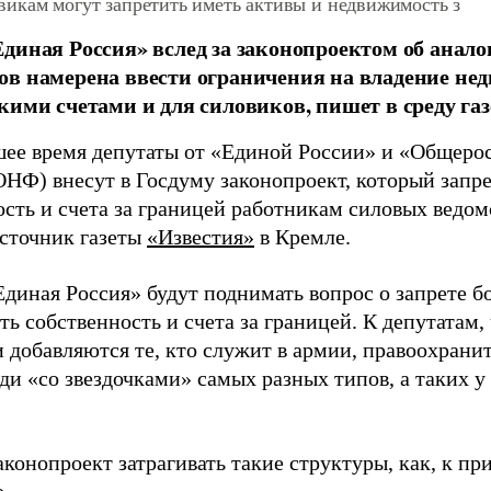
икам могут запретить иметь активы и недвижимость з
диная Россия» вслед за законопроектом об анало
в намерена ввести ограничения на владение н
кими счетами и для силовиков, пишет в среду газ
ее время депутаты от «Единой России» и «Общерос
ОНФ) внесут в Госдуму законопроект, который запр
ость и счета за границей работникам силовых ведо
сточник газеты
«Известия»
в Кремле.
диная Россия» будут поднимать вопрос о запрете б
ь собственность и счета за границей. К депутатам,
 добавляются те, кто служит в армии, правоохрани
и «со звездочками» самых разных типов, а таких у
аконопроект затрагивать такие структуры, как, к п