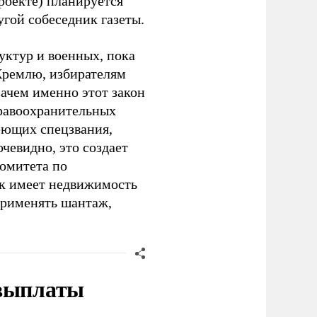
проекте) планируется
ругой собеседник газеты.
уктур и военных, пока
 Кремлю, избирателям
зачем именно этот закон
равоохранительных
меющих спецзвания,
чевидно, это создает
комитета по
ик имеет недвижимость
применять шантаж,
 выплаты