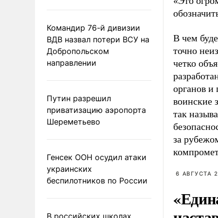
«Это огром
обозначить
Командир 76-й дивизии
В чем буде
ВДВ назвал потери ВСУ на
точно неи
Добропольском
направлении
четко объ
разработан
органов и
Путин разрешил
воинские з
приватизацию аэропорта
так называ
Шереметьево
безопасно
за рубежо
компромет
Генсек ООН осудил атаки
украинских
6 АВГУСТА 2
беспилотников по России
«Един
наста
В российских школах