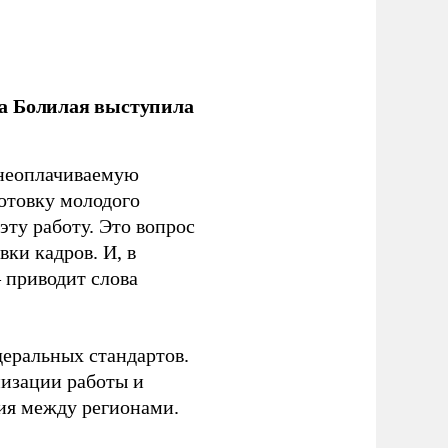
ла Болилая выступила
 неоплачиваемую
готовку молодого
ту работу. Это вопрос
ки кадров. И, в
– приводит слова
еральных стандартов.
низации работы и
ия между регионами.