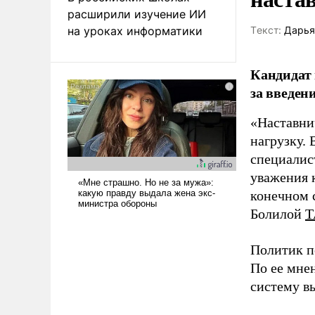
расширили изучение ИИ
на уроках информатики
Tекст:
Дарья
Кандидат 
за введен
«Наставни
нагрузку. 
специалис
уважения к
конечном с
Болилой
Т
Политик п
По ее мне
систему в