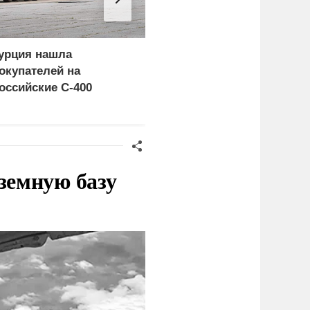
урция нашла
Россия больше не буде
окупателей на
церемониться - теперь
оссийские C-400
это законная цель в
Германии
земную базу