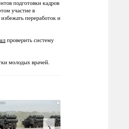
ентов подготовки кадров
этом участие в
избежать переработок и
ил
проверить систему
тки молодых врачей.
i