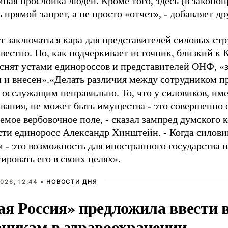
ная прослойка людей. Кроме того, здесь (в законо
 прямой запрет, а не просто «отчет», - добавляет д
т заключаться кара для представителей силовых стр
звестно. Но, как подчеркивает источник, близкий к
яснят устами единороссов и представителей ОНФ, «
 и внесен».
«Делать различия между сотрудником п
 госслужащим неправильно. То, что у силовиков, и
вания, не может быть имущества - это совершенно о
емое вербовочное поле, - сказал зампред думского 
сти единоросс Александр Хинштейн. - Когда силов
м - это возможность для иностранного государства 
ировать его в своих целях».
026, 12:44 •
НОВОСТИ ДНЯ
ая Россия» предложила ввести
вникам в здравоохранении