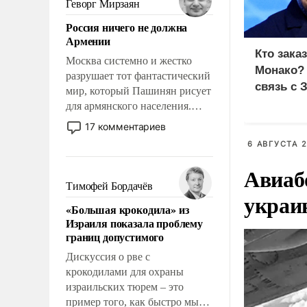
Геворг Мирзаян
означает многолетний период
Россия ничего не должна
уязвимости США, например,
Армении
перед Китаем.
Кто зака
Москва системно и жестко
Монако?
разрушает тот фантастический
связь с 
мир, который Пашинян рисует
для армянского населения.
Мир, где политические
17 комментариев
прожекты будут безусловно
6 АВГУСТА 2
оплачиваться за счет
российских
Авиаб
налогоплательщиков и где
Тимофей Бордачёв
украи
Еревану за свои поступки не
«Большая крокодила» из
нужно отвечать.
Израиля показала проблему
границ допустимого
Дискуссия о рве с
крокодилами для охраны
израильских тюрем – это
пример того, как быстро мы