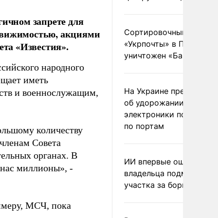
гичном запрете для
едвижимостью, акциями
Сортировочный пункт
«Укрпочты» в Павлогра
ета «Известия».
уничтожен «Бандероль
сийского народного
ещает иметь
На Украине предупреди
мств и военнослужащим,
об удорожании китайс
электроники после уда
по портам
ольшому количеству
 членам Совета
тельных органах. В
ИИ впервые оштрафова
 нас миллионы», -
владельца подмосковн
участка за борщевик
римеру, МСЧ, пока