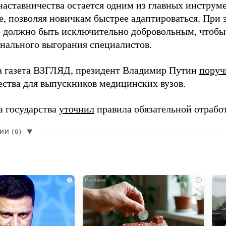
наставничества остается одним из главных инструм
, позволяя новичкам быстрее адаптироваться. При 
 должно быть исключительно добровольным, чтобы 
нального выгорания специалистов.
а газета ВЗГЛЯД, президент Владимир Путин
поруч
ества для выпускников медицинских вузов.
а государства
уточнил
правила обязательной отрабо
И (0)
▼
i
i