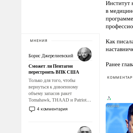
Институт 
в медицине
программе
профессио
Как писал
МНЕНИЯ
наставнич
Борис Джерелиевский
Ранее глав
Сможет ли Пентагон
перестроить ВПК США
КОММЕНТАРИ
Только для того, чтобы
вернуться к довоенному
объему запасов ракет
Tomahawk, THAAD и Patriot
США потребуется более трех
4 комментария
лет. Даже небольшая война с
Ираном опустошила
американские арсеналы.
Сложившаяся ситуация