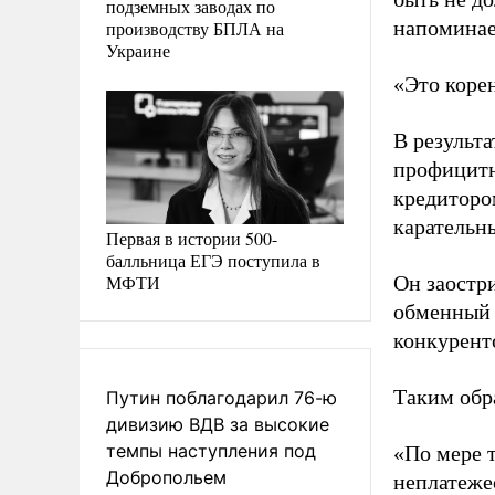
подземных заводах по
напоминае
производству БПЛА на
Украине
«Это корен
В результ
профицитн
кредитором
карательн
Первая в истории 500-
балльница ЕГЭ поступила в
МФТИ
Он заостри
обменный 
конкурент
Таким обр
Путин поблагодарил 76-ю
дивизию ВДВ за высокие
темпы наступления под
«По мере 
Добропольем
неплатеже