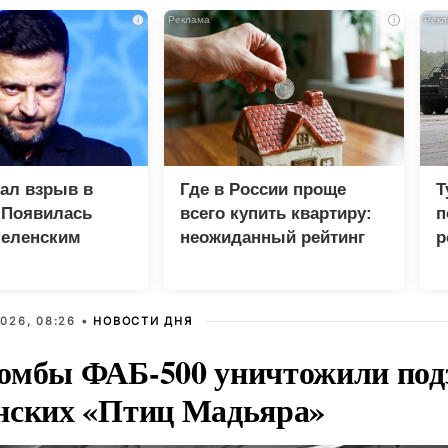
i
i
зал взрыв в
Где в России проще
Т
 Появилась
всего купить квартиру:
п
Зеленским
неожиданный рейтинг
р
026, 08:26 •
НОВОСТИ ДНЯ
омбы ФАБ-500 уничтожили под
нских «Птиц Мадьяра»