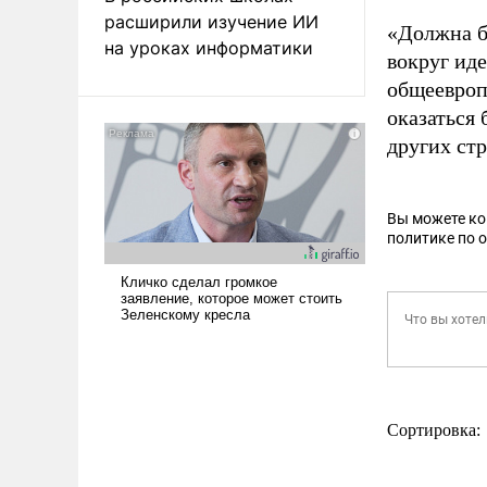
расширили изучение ИИ
«Должна б
на уроках информатики
вокруг иде
общеевроп
оказаться
других стр
Вы можете к
политике по 
Сортировка: