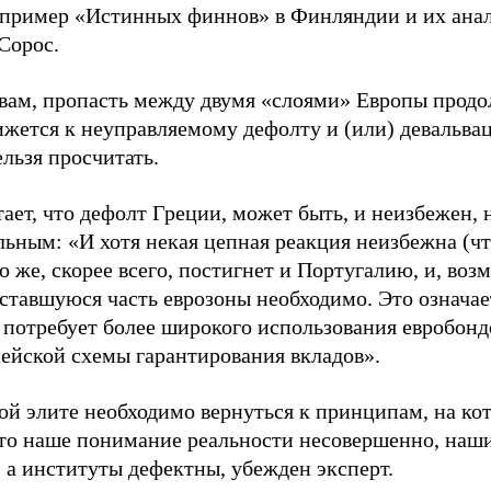
апример «Истинных финнов» в Финляндии и их анало
Сорос.
овам, пропасть между двумя «слоями» Европы продо
ижется к неуправляемому дефолту и (или) девальва
льзя просчитать.
ает, что дефолт Греции, может быть, и неизбежен, 
льным: «И хотя некая цепная реакция неизбежна (ч
о же, скорее всего, постигнет и Португалию, и, во
ставшуюся часть еврозоны необходимо. Это означает
 потребует более широкого использования евробонд
ейской схемы гарантирования вкладов».
ой элите необходимо вернуться к принципам, на кот
что наше понимание реальности несовершенно, наш
, а институты дефектны, убежден эксперт.