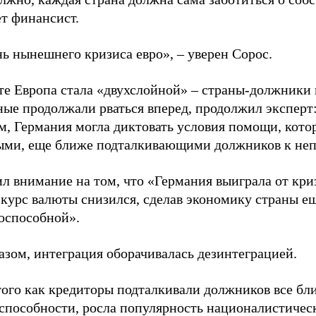
т финансист.
ь нынешнего кризиса евро», – уверен Сорос.
ате Европа стала «двухслойной» – страны-должники 
ые продолжали рваться вперед, продолжил экспер
, Германия могла диктовать условия помощи, котор
ыми, еще ближе подталкивающими должников к неп
л внимание на том, что «Германия выиграла от кри
курс валюты снизился, сделав экономику страны ещ
оспособной».
азом, интеграция оборачивалась дезинтеграцией.
того как кредиторы подталкивали должников все бл
способности, росла популярность националистичес