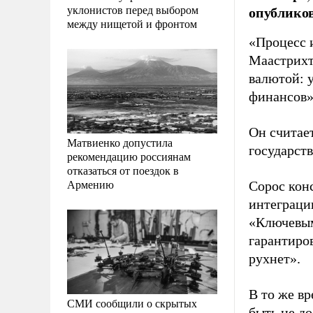
уклонистов перед выбором
опубликов
между нищетой и фронтом
«Процесс 
Маастрихт
валютой: 
финансов»
Он считае
Матвиенко допустила
государст
рекомендацию россиянам
отказаться от поездок в
Армению
Сорос кон
интеграци
«Ключевым
гарантиро
рухнет».
В то же в
СМИ сообщили о скрытых
быть не д