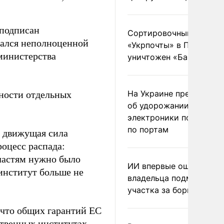
 подписан
Сортировочный пункт
азался неполноценной
«Укрпочты» в Павлогра
 министерства
уничтожен «Бандероль
На Украине предупреди
бности отдельных
об удорожании китайс
электроники после уда
по портам
я движущая сила
оцесс распада:
властям нужно было
ИИ впервые оштрафова
институт больше не
владельца подмосковн
участка за борщевик
 что общих гарантий ЕС
ственных институтах,