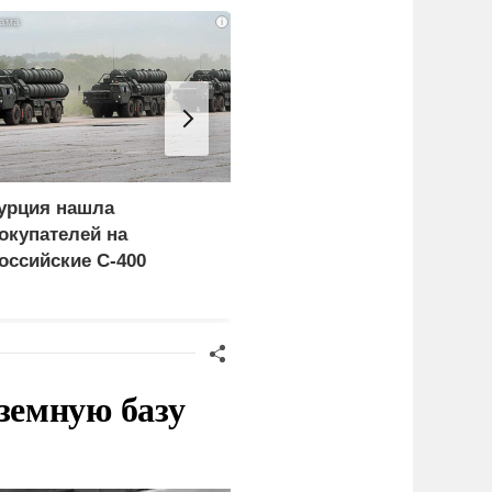
i
урция нашла
Россия больше не буде
окупателей на
церемониться - теперь
оссийские C-400
это законная цель в
Германии
земную базу