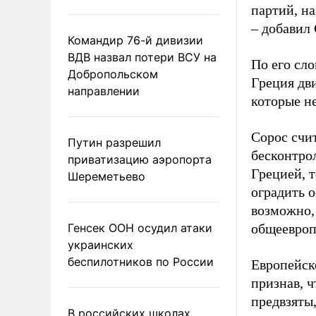
партий, н
– добавил 
Командир 76-й дивизии
ВДВ назвал потери ВСУ на
По его сл
Добропольском
Греция дв
направлении
которые не
Сорос счит
Путин разрешил
бесконтро
приватизацию аэропорта
Грецией, т
Шереметьево
оградить о
возможно,
Генсек ООН осудил атаки
общеевроп
украинских
беспилотников по России
Европейск
признав, 
предвзяты
В российских школах