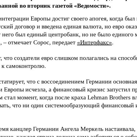
анной во вторник газетой «Ведомости».
интеграции Европы достиг своего апогея, когда был
ский договор и введена единая валюта, но евро ок
у него был единый центробанк, но не было единого
, – отмечает Сорос, передает
«Интерфакс»
.
т, что создатели евро слишком полагались на спосо
в к самоконтролю.
статирует, что с воссоединением Германии основна
и Европы исчезла, а финансовый кризис запустил пр
 стал момент, когда после краха Lehman Brothers 
вать, что ни один системообразующий финансовый 
ремя канцлер Германии Ангела Меркель настаивала,
олжно, каждая страна должна сама заботиться о соб