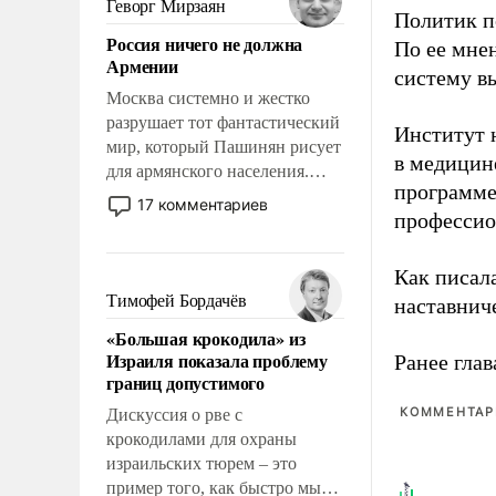
Геворг Мирзаян
Политик п
означает многолетний период
Россия ничего не должна
По ее мне
уязвимости США, например,
Армении
перед Китаем.
систему в
Москва системно и жестко
разрушает тот фантастический
Институт 
мир, который Пашинян рисует
в медицине
для армянского населения.
программе
Мир, где политические
17 комментариев
профессио
прожекты будут безусловно
оплачиваться за счет
российских
Как писал
налогоплательщиков и где
Тимофей Бордачёв
наставнич
Еревану за свои поступки не
«Большая крокодила» из
нужно отвечать.
Израиля показала проблему
Ранее глав
границ допустимого
КОММЕНТАРИ
Дискуссия о рве с
крокодилами для охраны
израильских тюрем – это
пример того, как быстро мы