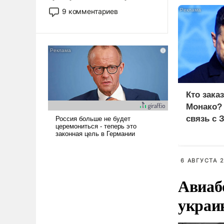
двигаемся по пути
9 комментариев
революционных изменений.
То, что несколько лет назад
было образом для
псевдонаучной фантастики,
стало всерьез обсуждаемой
идеей.
Кто зака
Монако?
связь с 
6 АВГУСТА 2
Авиаб
украи