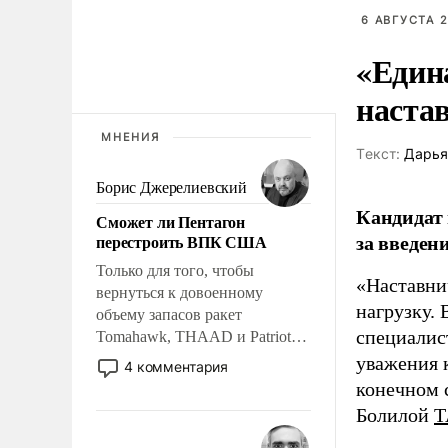
6 АВГУСТА 2
«Един
наста
МНЕНИЯ
Tекст:
Дарья
Борис Джерелиевский
Кандидат 
Сможет ли Пентагон
за введен
перестроить ВПК США
Только для того, чтобы
«Наставни
вернуться к довоенному
нагрузку. 
объему запасов ракет
специалис
Tomahawk, THAAD и Patriot
США потребуется более трех
уважения к
4 комментария
лет. Даже небольшая война с
конечном с
Ираном опустошила
Болилой
Т
американские арсеналы.
Сложившаяся ситуация