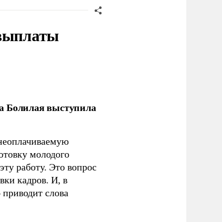
 выплаты
ла Болилая выступила
 неоплачиваемую
готовку молодого
ту работу. Это вопрос
ки кадров. И, в
– приводит слова