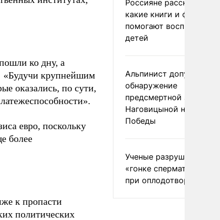
Россияне рассказали,
какие книги и фильмы
помогают воспитывать
детей
пошли ко дну, а
Альпинист допустил
т: «Будучи крупнейшим
обнаружение
ые оказались, по сути,
предсмертной записки
латежеспособности».
Наговицыной на пике
Победы
зиса евро, поскольку
е более
Ученые разрушили миф
«гонке сперматозоидов
при оплодотворении
иже к пропасти
ких политических