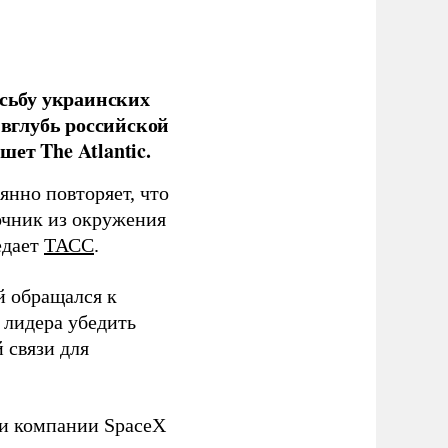
сьбу украинских
 вглубь российской
ет The Atlantic.
нно повторяет, что
чник из окружения
едает
ТАСС
.
й обращался к
 лидера убедить
 связи для
ли компании SpaceX