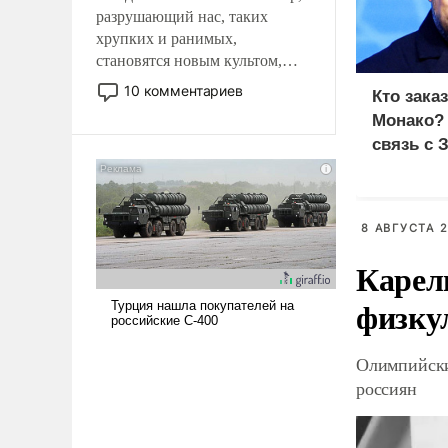
разрушающий нас, таких
хрупких и ранимых,
становятся новым культом,
постепенно вытесняя и
10 комментариев
Кто зака
отменяя традиционное
Монако?
требование к человеку – быть
связь с 
мужественным и твердым под
ударами судьбы, брать на себя
ответственность, помогать
слабым, идти вперед и
8 АВГУСТА 2
адаптироваться.
Карел
физку
Олимпийски
россиян