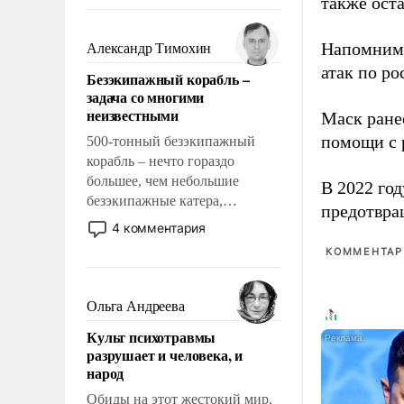
также оста
восстановления и без оного. И
чем она отличается от просто
образованных людей. Иногда
Напомним
Александр Тимохин
казалось, что эти вопросы
атак по ро
Безэкипажный корабль –
решены раз и навсегда, но –
задача со многими
нет, не решены.
неизвестными
Маск ран
помощи с 
500-тонный безэкипажный
корабль – нечто гораздо
большее, чем небольшие
В 2022 го
безэкипажные катера,
предотвра
применение которых уже
4 комментария
стало обыденностью. Задача по
КОММЕНТАРИ
созданию такого корабля очень
сложна и амбициозна. Однако
и ее реализация радикально
Ольга Андреева
поднимет наши боевые
Культ психотравмы
возможности.
разрушает и человека, и
народ
Обиды на этот жестокий мир,