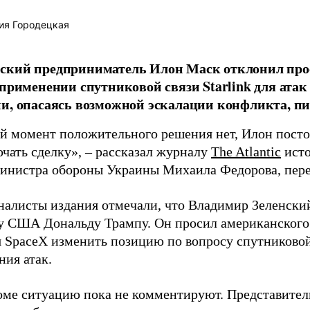
ия Городецкая
ский предприниматель Илон Маск отклонил про
 применении спутниковой связи Starlink для атак
и, опасаясь возможной эскалации конфликта, пиш
й момент положительного решения нет, Илон постоя
ючать сделку», – рассказал журналу
The Atlantic
исто
инистра обороны Украины Михаила Федорова, пер
налисты издания отмечали, что Владимир Зеленски
у США Дональду Трампу. Он просил американского
я SpaceX изменить позицию по вопросу спутниковой
ния атак.
оме ситуацию пока не комментируют. Представите