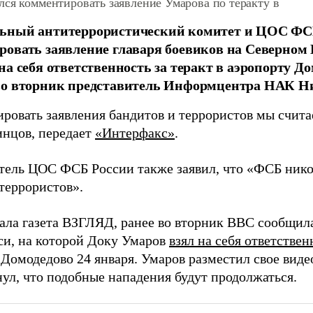
ся комментировать заявление Умарова по теракту в
ьный антитеррористический комитет и ЦОС ФСБ
овать заявление главаря боевиков на Северном 
на себя ответственность за теракт в аэропорту До
во вторник представитель Информцентра НАК Н
ровать заявления бандитов и террористов мы счит
инцов, передает
«Интерфакс»
.
тель ЦОС ФСБ России также заявил, что «ФСБ нико
террористов».
ала газета ВЗГЛЯД, ранее во вторник
BBC
сообщила
си, на которой Доку Умаров
взял на себя ответствен
 Домодедово 24 января. Умаров разместил свое вид
нул, что подобные нападения будут продолжаться.