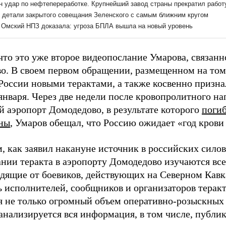
то это уже второе видеопослание Умарова, связанно
о. В своем первом обращении, размещенном на том 
России новыми терактами, а также косвенно призна
января. Через две недели после кровопролитного н
й аэропорт Домодедово, в результате которого
погиб
ны
, Умаров обещал, что Россию ожидает «год крови 
, как заявил накануне источник в российских силов
нии теракта в аэропорту Домодедово изучаются все
одящие от боевиков, действующих на Северном Кавка
ь исполнителей, сообщников и организаторов теракт
я не только огромный объем оперативно-розыскных
 анализируется вся информация, в том числе, публи