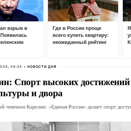
зал взрыв в
Где в России проще
Я
 Появилась
всего купить квартиру:
у
Зеленским
неожиданный рейтинг
К
в
026, 09:35 •
НОВОСТИ ДНЯ
ин: Спорт высоких достижений 
льтуры и двора
й чемпион Карелин: «Единая Россия» делает спорт дост