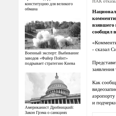
НАК отказал
конституцию для великого
обмана
Национал
комментир
взявшего 
сообщил 
«Комменти
- сказал С
Военный эксперт: Выбивание
заводов «Файер Пойнт»
Представи
подрывает стратегию Киева
заявления 
Как сообщ
видеозапи
аэропорту
и подчерк
Американист Дробницкий:
Закон Грэма о санкциях