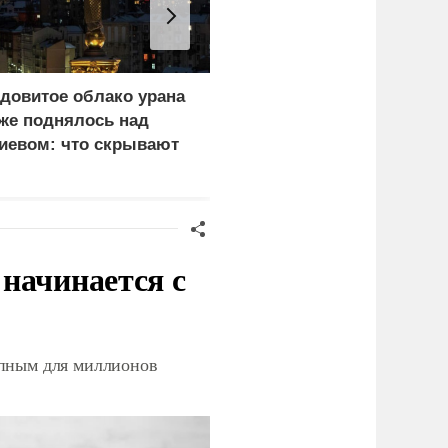
довитое облако урана
«Генерал-провал»: кака
же поднялось над
правда выяснилась про
иевом: что скрывают
Драпатого
ласти
начинается с
упным для миллионов