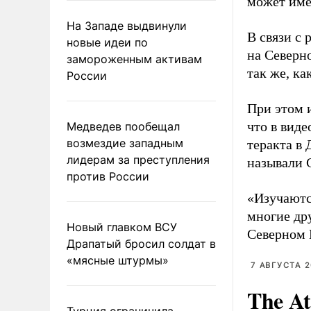
может име
На Западе выдвинули
В связи с
новые идеи по
на Северн
замороженным активам
так же, ка
России
При этом 
что в вид
Медведев пообещал
возмездие западным
теракта в
лидерам за преступления
называли 
против России
«Изучаютс
многие дру
Новый главком ВСУ
Северном К
Драпатый бросил солдат в
«мясные штурмы»
7 АВГУСТА 2
The At
Турция ограничила