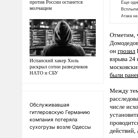
против России останется
молчащим
Отметим, ч
Домодедов
он
грозил
взрыва 24 
Испанский хакер Хиль
раскрыл сотни разведчиков
московски
НАТО и СБУ
были ране
Между тем
расследова
Обслуживавшая
числе исх
гитлеровскую Германию
установит
компания потеряла
проводитс
сухогрузы возле Одессы
действий,