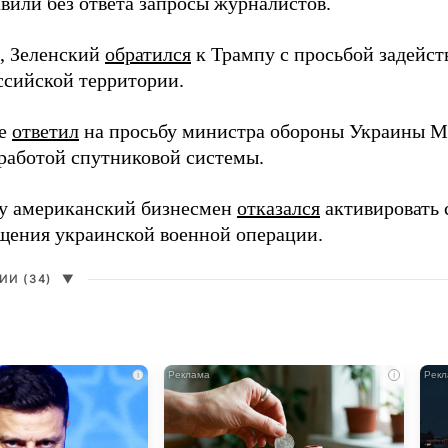
вили без ответа запросы журналистов.
, Зеленский
обратился
к Трампу с просьбой задейств
ссийской территории.
ее
ответил
на просьбу министра обороны Украины М
работой спутниковой системы.
ду американский бизнесмен
отказался
активировать 
щения украинской военной операции.
И (34)
▼
i
i