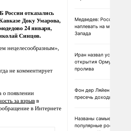
 России отказались
Кавказе Доку Умарова,
Медведев: России
наплевать на мнение
модедово 24 января,
Запада
иколай Синцов.
аем нецелесообразным»,
Иран назвал условие
открытия Ормузского
пролива
гда не комментирует
Фон дер Ляйен призвал
 о появлении
пресечь доходы России
ность за взрыв
в
еообращение в Интернете
Названы самые
популярные российски