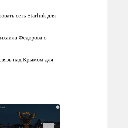
овать сеть Starlink для
ихаила Федорова о
связь над Крымом для
i