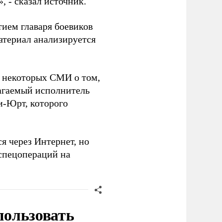
 - сказал источник.
тием главаря боевиков
атериал анализируется
 некоторых СМИ о том,
лагаемый исполнитель
и-Юрт, которого
я через Интернет, но
 спецопераций на
пользовать