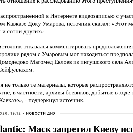
ть отношение к расследованию этого преступления»,
 распространенной в Интернете видеозаписью с учас
ом Кавказе Доку Умарова, источник сказал: «Этот м
к и сотни других».
источник отказался комментировать предположения
еоролике рядом с Умаровым мог находиться предпо
 Домодедово Магомед Евлоев из ингушского села Ал
Сейфуллахом.
я не только те материалы, которые распространяютс
гие, в частности, архивы боевиков, добытые в ходе
авказе», - подчеркнул источник.
026, 19:12 •
НОВОСТИ ДНЯ
lantic: Маск запретил Киеву ис