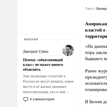
Tекст:
Валер
Американ
властей о
территори
МНЕНИЯ
«На данны
Дмитрий Губин
пора закл
бывшего м
Почему «объясняющий
класс» не может ничего
объяснить
Ранее жур
Уже несколько столетий в
президент
России не могут решить, какое
основател
место в её жизни занимает
планирова
интеллигенция, кто к ней
принадлежит, а кого из неё
4 комментария
В Белом д
исключили с правом