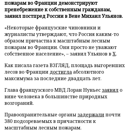
пожарам во Франции демонстрируют
пренебрежение к собственным гражданам,
заявил постпред России в Вене Михаил Ульянов.
«Некоторые французские чиновники и
журналисты утверждают, что Россия каким-то
образом причастна к масштабным лесным
пожарам во Франции. Они просто не уважают
собственное население», – заявил Ульянов в
X
.
Как писала газета ВЗГЛЯД, площадь выгоревших
лесов во Франции
достигла
абсолютного
максимума за последние двадцать лет.
Глава французского МВД Лоран Нуньес
заявил
о
вине человека в большинстве природных
возгораний.
Правоохранительные органы
задержали
почти
380 подозреваемых в причастности к
масштабным лесным пожарам.