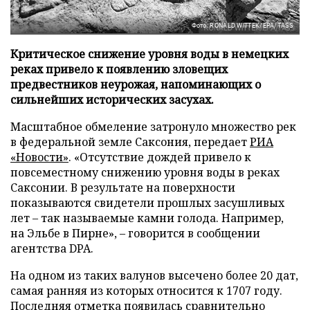
Фото: RONALD WITTEK/EPA/TASS
Критическое снижение уровня воды в немецких
реках привело к появлению зловещих
предвестников неурожая, напоминающих о
сильнейших исторических засухах.
Масштабное обмеление затронуло множество рек
в федеральной земле Саксония, передает
РИА
«Новости»
. «Отсутствие дождей привело к
повсеместному снижению уровня воды в реках
Саксонии. В результате на поверхности
показываются свидетели прошлых засушливых
лет – так называемые камни голода. Например,
на Эльбе в Пирне», – говорится в сообщении
агентства DPA.
На одном из таких валунов высечено более 20 дат,
самая ранняя из которых относится к 1707 году.
Последняя отметка появилась сравнительно