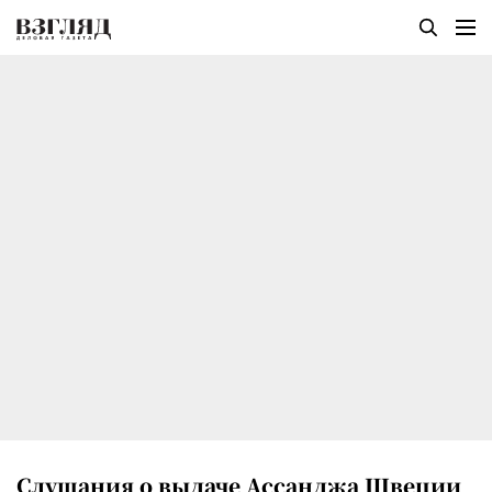
Слушания о выдаче Ассанджа Швеции