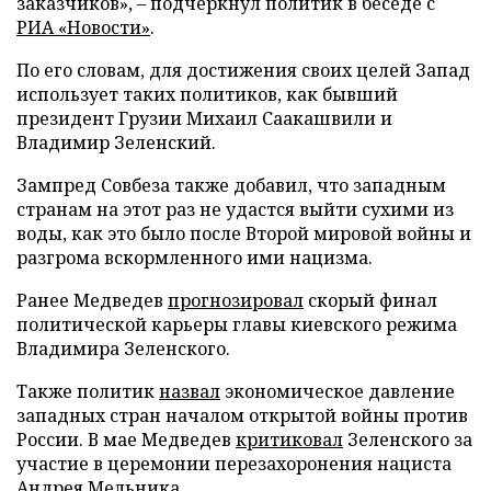
заказчиков», – подчеркнул политик в беседе с
РИА «Новости»
.
По его словам, для достижения своих целей Запад
использует таких политиков, как бывший
президент Грузии Михаил Саакашвили и
Владимир Зеленский.
Зампред Совбеза также добавил, что западным
странам на этот раз не удастся выйти сухими из
воды, как это было после Второй мировой войны и
разгрома вскормленного ими нацизма.
Ранее Медведев
прогнозировал
скорый финал
политической карьеры главы киевского режима
Владимира Зеленского.
Также политик
назвал
экономическое давление
западных стран началом открытой войны против
России. В мае Медведев
критиковал
Зеленского за
участие в церемонии перезахоронения нациста
Андрея Мельника.