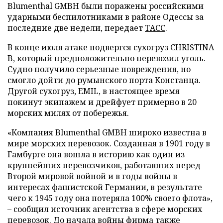
Blumenthal GMBH были поражены российскими
ударными беспилотниками в районе Одессы за
последние две недели, передает
ТАСС
.
В конце июля атаке подвергся сухогруз CHRISTINA
B, который предположительно перевозил уголь.
Судно получило серьезные повреждения, но
смогло дойти до румынского порта Констанца.
Другой сухогруз, EMIL, в настоящее время
покинут экипажем и дрейфует примерно в 20
морских милях от побережья.
«Компания Blumenthal GMBH широко известна в
мире морских перевозок. Созданная в 1901 году в
Гамбурге она вошла в историю как один из
крупнейших перевозчиков, работавших перед
Второй мировой войной и в годы войны в
интересах фашистской Германии, в результате
чего к 1945 году она потеряла 100% своего флота»,
– сообщил источник агентства в сфере морских
перевозок. До начала войны фирма также