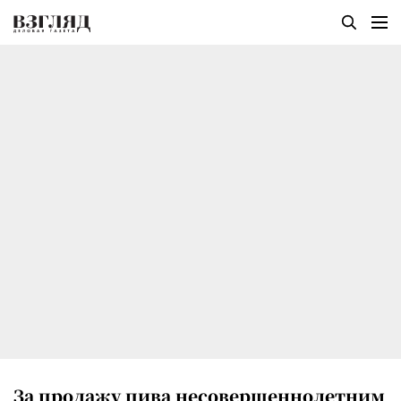
За продажу пива несовершеннолетним