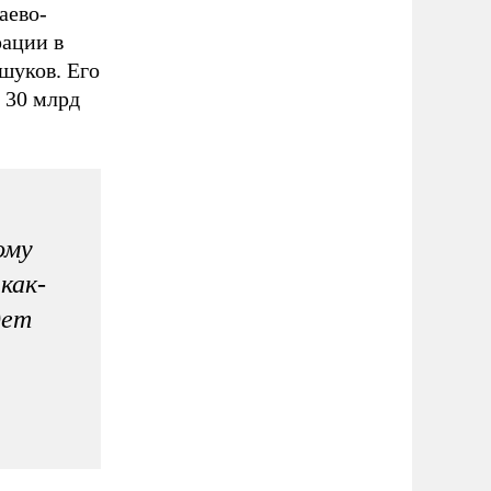
аево-
рации в
ашуков. Его
 30 млрд
ому
как-
дет