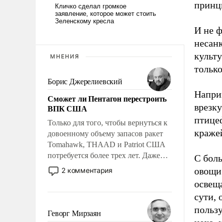
принц
И не ф
несан
культу
МНЕНИЯ
только
Борис Джерелиевский
Наприм
Сможет ли Пентагон перестроить
врезку
ВПК США
птицеф
Только для того, чтобы вернуться к
краже
довоенному объему запасов ракет
Tomahawk, THAAD и Patriot США
потребуется более трех лет. Даже
С бол
небольшая война с Ираном
овощи
2 комментария
опустошила американские
освеща
арсеналы. Сложившаяся ситуация
сути, 
означает многолетний период
пользу
уязвимости США, например, перед
Геворг Мирзаян
Китаем.