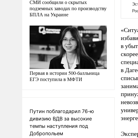
СМИ сообщили о скрытых
подземных заводах по производству
БПЛА на Украине
«Ситуа
избави
в убыт
скоре
специ
в Даге
Первая в истории 500-балльница
списыв
ЕГЭ поступила в МФТИ
заним
принуж
невозв
униве
Путин поблагодарил 76-ю
энерг
дивизию ВДВ за высокие
темпы наступления под
Экспе
Добропольем