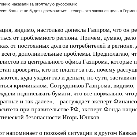
ция, видимо, настолько допекла Газпром, что он р
ться от проблемного региона. Причем, думаю, дело
ках от постоянных долгов потребителей в регионе.
е всего, дополнительные проблемы. Предполагаю, ч
алистов из центрального офиса Газпрома, которые 
стан проверять, кто не платит за газ, почему расту
аются, куда уходят газ и деньги, по сути, заставили
аться криминалом. Сотрудников Газпрома, видимо,
дали подписывать бумаги, что все нормально, что 
ратные и так далее», – рассуждает эксперт Финанс
рситета при правительстве РФ, эксперт Фонда наци
етической безопасности Игорь Юшков.
рт напоминает о похожей ситуации в другом Кавка