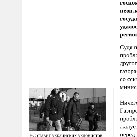
госко
неопл
госуд
удало
регио
Судя п
пробле
другог
газор
со сс
минис
Ничего
Газпр
пробл
жалуе
перед
ЕС ставит украинских уклонистов