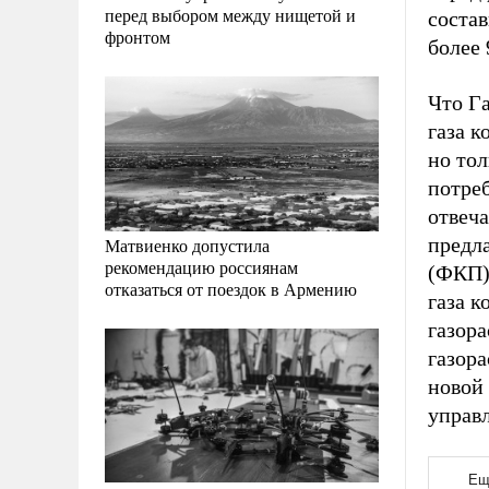
перед выбором между нищетой и
состав
фронтом
более 
Что Г
газа к
но тол
потре
отвеч
предла
Матвиенко допустила
рекомендацию россиянам
(ФКП) 
отказаться от поездок в Армению
газа 
газора
газора
новой 
управл