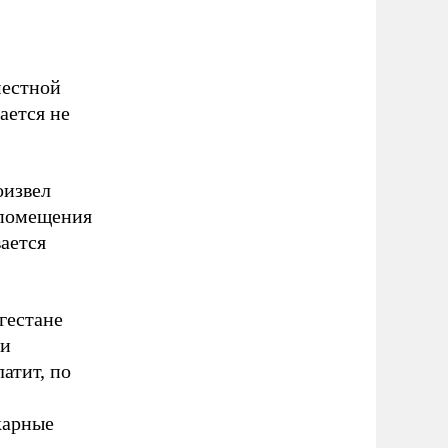
местной
ается не
оизвел
а помещения
ается
гестане
 и
атит, по
карные