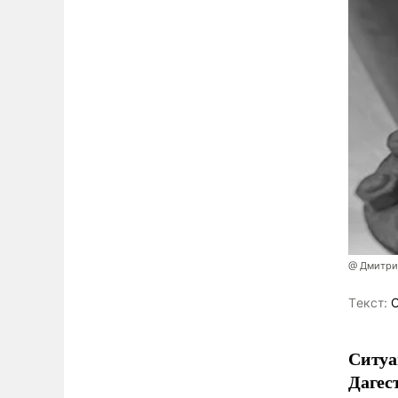
@ Дмитри
Tекст:
О
Ситуа
Дагест