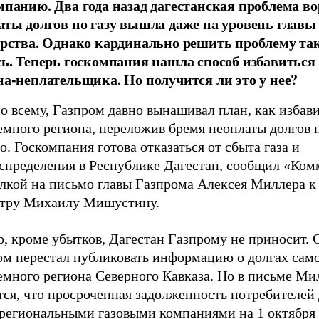
мпанию. Два года назад дагестанская проблема во
аты долгов по газу вышла даже на уровень главы
арства. Однако кардинально решить проблему так
сь. Теперь госкомпания нашла способ избавиться 
на-неплательщика. Но получится ли это у нее?
о всему, Газпром давно вынашивал план, как избави
много региона, переложив бремя неоплаты долгов н
о. Госкомпания готова отказаться от сбыта газа и
аспределения в Республике Дагестан, сообщил «Ком
ылкой на письмо главы Газпрома Алексея Миллера к
тру Михаилу Мишустину.
, кроме убытков, Дагестан Газпрому не приносит. С
ом перестал публиковать информацию о долгах сам
емного региона Северного Кавказа. Но в письме Ми
тся, что просроченная задолженность потребителей
 региональными газовыми компаниями на 1 октября 