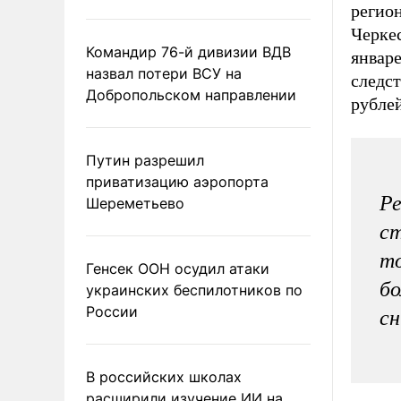
регион
Черке
Командир 76-й дивизии ВДВ
январе
назвал потери ВСУ на
следс
Добропольском направлении
рублей
Путин разрешил
приватизацию аэропорта
Ре
Шереметьево
ст
то
Генсек ООН осудил атаки
бо
украинских беспилотников по
России
сн
В российских школах
расширили изучение ИИ на