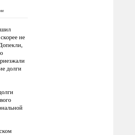
ешил
 скорее не
 Допекли,
то
приезжали
щие долги
долги
ового
ональной
зском