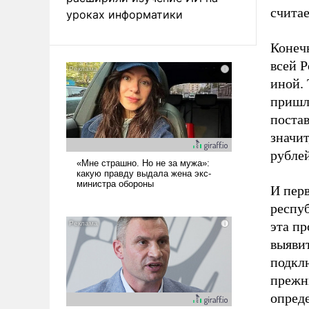
считае
уроках информатики
Конечн
всей 
иной. 
пришл
постав
значит
рублей
И перв
респуб
эта пр
выяви
подклю
прежн
опреде