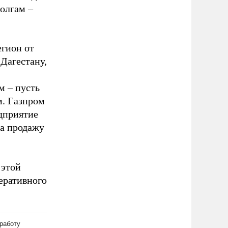
долгам –
егион от
 Дагестану,
м – пусть
м. Газпром
едприятие
за продажу
 этой
еративного