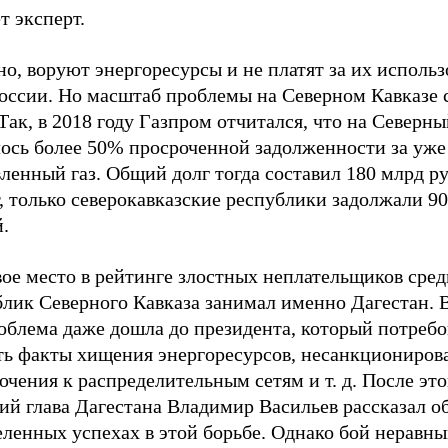
т эксперт.
о, воруют энергоресурсы и не платят за их использ
России. Но масштаб проблемы на Северном Кавказе 
Так, в 2018 году Газпром отчитался, что на Северны
ось более 50% просроченной задолженности за уже
ленный газ. Общий долг тогда составил 180 млрд р
, только северокавказские республики задолжали 9
.
ое место в рейтинге злостных неплательщиков сред
лик Северного Кавказа занимал именно Дагестан. В
облема даже дошла до президента, который потребо
ть факты хищения энергоресурсов, несанкциониров
чения к распределительным сетям и т. д. После это
ий глава Дагестана Владимир Васильев рассказал о
ленных успехах в этой борьбе. Однако бой неравны