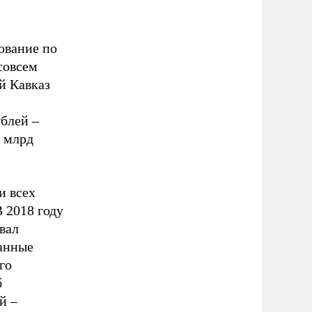
ование по
совсем
й Кавказ
ублей –
0 млрд
и всех
 2018 году
вал
анные
го
б
й –