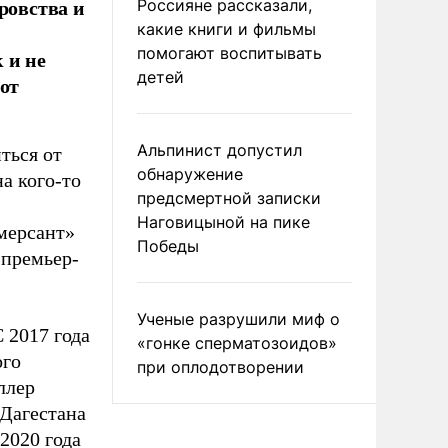
ровства и
Россияне рассказали,
какие книги и фильмы
помогают воспитывать
 и не
детей
от
Альпинист допустил
ться от
обнаружение
а кого-то
предсмертной записки
Наговицыной на пике
мерсант»
Победы
 премьер-
Ученые разрушили миф о
 2017 года
«гонке сперматозоидов»
ого
при оплодотворении
ллер
 Дагестана
2020 года