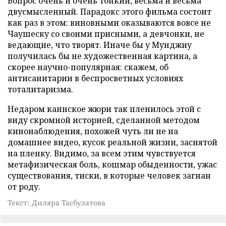
Вопрос очень и очень тонкий, весьма и весьма
двусмысленный. Парадокс этого фильма состоит
как раз в этом: виновными оказываются вовсе не
Чаушеску со своими присными, а девчонки, не
ведающие, что творят. Иначе бы у Мунджиу
получилась бы не художественная картина, а
скорее научно-популярная: скажем, об
антисанитарии в беспросветных условиях
тоталитаризма.
Недаром каннское жюри так пленилось этой с
виду скромной историей, сделанной методом
кинонаблюдения, похожей чуть ли не на
домашнее видео, кусок реальной жизни, заснятой
на пленку. Видимо, за всем этим чувствуется
метафизическая боль, кошмар обыденности, ужас
существования, тиски, в которые человек загнан
от роду.
Текст: Диляра Тасбулатова