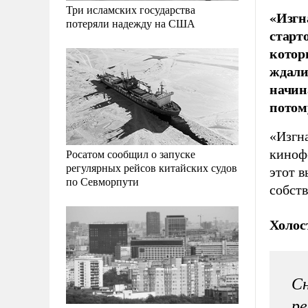
Три исламских государства
«Изгн
потеряли надежду на США
старт
котор
ждали
начин
потом
«Изгна
киноф
Росатом сообщил о запуске
регулярных рейсов китайских судов
этот в
по Севморпути
собств
Холос
Сн
ре