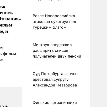
зко
ение»,
Возле Новороссийска
Изгнания»
атакован сухогруз под
 фильм
турецким флагом
е, и
Минтруд предложил
ом
расширить список
рь фильм
получателей двух пенсий
ое
Суд Петербурга заочно
арестовал супругу
Александра Невзорова
Финские пограничники
чешь…