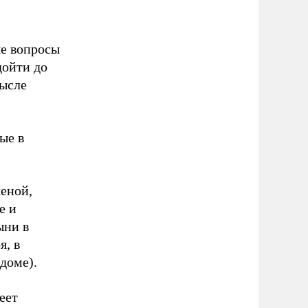
ые вопросы
дойти до
мысле
ые в
еной,
е и
ыни в
я, в
 доме).
еет