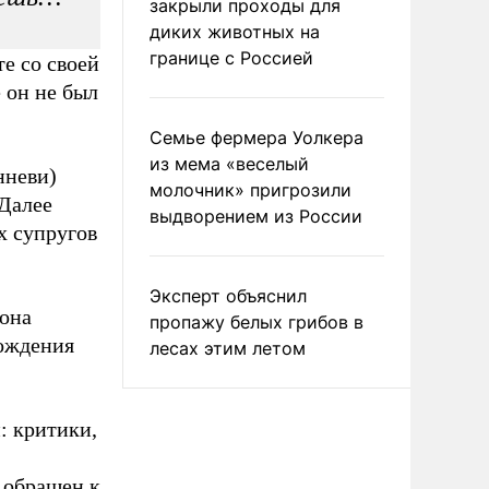
закрыли проходы для
диких животных на
границе с Россией
е со своей
 он не был
Семье фермера Уолкера
из мема «веселый
нневи)
молочник» пригрозили
 Далее
выдворением из России
х супругов
Эксперт объяснил
 она
пропажу белых грибов в
хождения
лесах этим летом
: критики,
 обращен к