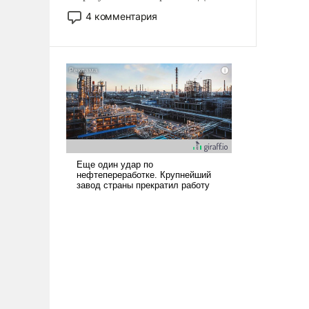
небольшая война с Ираном
4 комментария
опустошила американские
арсеналы. Сложившаяся ситуация
означает многолетний период
уязвимости США, например, перед
Китаем.