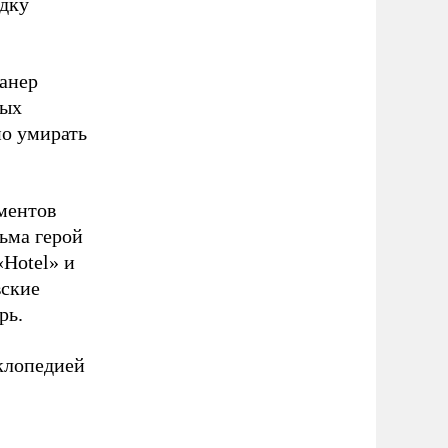
одку
анер
вых
но умирать
ментов
ьма герой
«Hotel» и
вские
рь.
клопедией