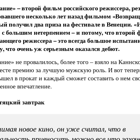
ание» – второй фильм российского режиссера, ре
овавшего несколько лет назад фильмом «Возвращ
ый получил два приза на фестивале в Венеции. «
 с большим нетерпением – и потому, что второй
ающего режиссера – это всегда большое испытани
у, что очень уж серьезным оказался дебют.
ние» не провалилось, более того – взяло на Каннск
есте премию за лучшую мужскую роль. И вот тепе
ышел в прокат и каждый сможет составить о нем св
енное впечатление.
тяцкий завтрак
имая новое кино, он уже считал, что в
альность привносить можно все что захо