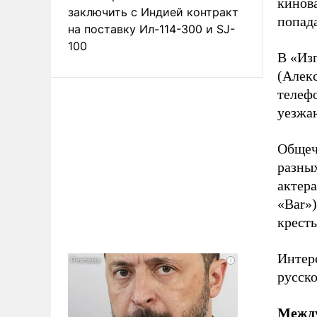
кинова
заключить с Индией контракт
попада
на поставку Ил-114-300 и SJ-
100
В «Из
(Алекс
телефо
уезжа
Общеч
разных
актера
«Bar»
кресть
Интер
русск
Между