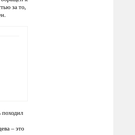
тью за то,
ен.
ь походил
ева – это