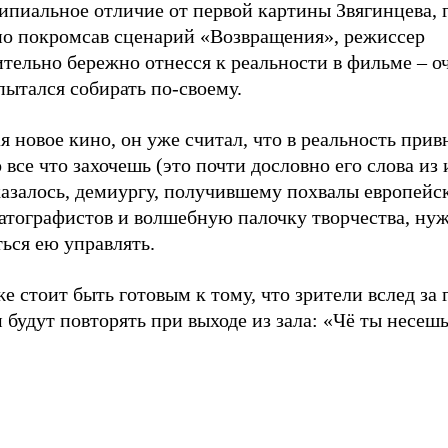
пиальное отличие от первой картины Звягинцева, г
но покромсав сценарий «Возвращения», режиссер
тельно бережно отнесся к реальности в фильме – оч
пытался собирать по-своему.
 новое кино, он уже считал, что в реальность прив
все что захочешь (это почти дословно его слова из 
казалось, демиургу, получившему похвалы европейс
атографистов и волшебную палочку творчества, ну
ься ею управлять.
е стоит быть готовым к тому, что зрители вслед за
 будут повторять при выходе из зала: «Чё ты несешь