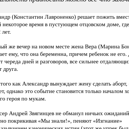
андр (Константин Лавроненко) решает пожить вмест
 некоторое время в пустующем отцовском доме, где
 лет.
вый же вечер на новом месте жена Вера (Марина Бо
ет ему, что она беременна, причем ребенок не его.
т череда дней и разговоров, все сильнее отдаляющи
т друга.
того как Александр вынуждает жену сделать аборт,
т, однако это событие становится только началом 
го героя по мукам.
сер Андрей Звягинцев не обманул ничьих ожиданий
тно покрикивая «Мы знали!», пеняют «Изгнание»
казыванием канонических истин (этот же упрек был