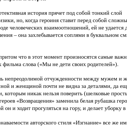
етективная история прячет под собой тонкий слой
зики, но, когда героиня ставит перед собой сложн
оде человеческих взаимоотношений, ей не удается 
шения – она захлебывается соплями в буквальном с
притом что в этот момент произносятся самые важн
 фильма слова («Мы не дети своих родителей»).
ль непреодолимой отчужденности между мужем и ж
ной и женщиной почти не видна за деталями, да ещ
и, которым никак нельзя поверить (шелковые прост
героев «Возвращения» заменила белая рубашка геро
й он и ходит прогуляться на гору, и делает уборку в
наваемости авторского стиля «Изгнание» все же им