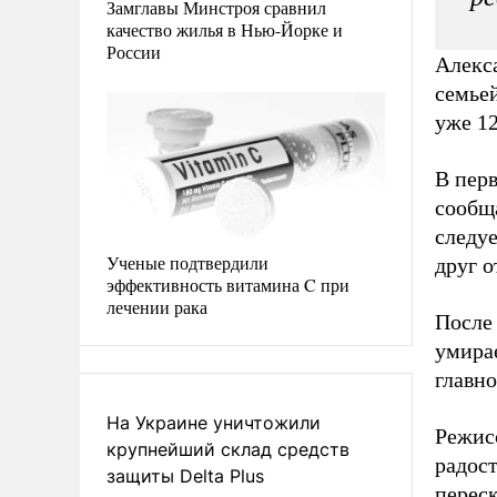
Замглавы Минстроя сравнил
качество жилья в Нью-Йорке и
России
Алекс
семьей
уже 12
В пер
сообща
следуе
Ученые подтвердили
друг о
эффективность витамина C при
лечении рака
После 
умирае
главно
На Украине уничтожили
Режис
крупнейший склад средств
радос
защиты Delta Plus
перес