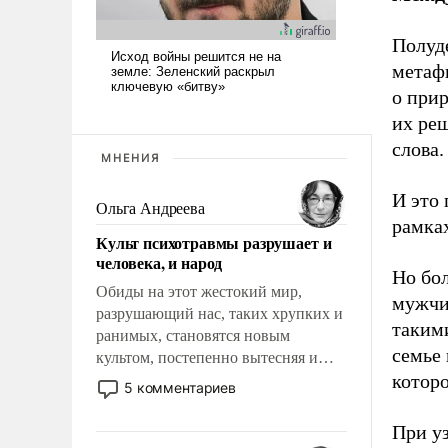
Полуд
метафи
о прир
их ре
слова.
МНЕНИЯ
И это 
Ольга Андреева
рамках
Культ психотравмы разрушает и
человека, и народ
Но бо
Обиды на этот жестокий мир,
мужчи
разрушающий нас, таких хрупких и
таким
ранимых, становятся новым
семье 
культом, постепенно вытесняя и
которо
отменяя традиционное требование к
5 комментариев
человеку – быть мужественным и
твердым под ударами судьбы, брать
При уз
на себя ответственность, помогать