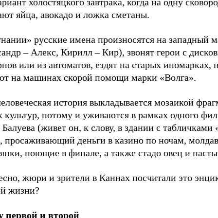
риант холостяцкого завтрака, когда на одну сковор
ют яйца, авокадо и ложка сметаны.
гнании» русские имена произносятся на западный м
андр – Алекс, Кирилл – Кир), звонят герои с диско
нов или из автоматов, ездят на старых иномарках, 
ют на машинах скорой помощи марки «Волга».
еловеческая история выкладывается мозаикой фраг
 культур, потому и уживаются в рамках одного фил
 Балуева (живет он, к слову, в здании с табличками 
), просаживающий деньги в казино по ночам, молда
янки, поющие в финале, а также стадо овец и пасты
есно, жюри и зрители в Каннах посчитали это энци
ой жизни?
 первой и второй