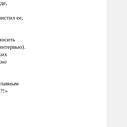
де,
истил ее,
носить
интервью).
ких
жно
 главным
?!»