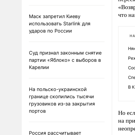
«Возвр
что н
Маск запретил Киеву
использовать Starlink для
ударов по России
НА
Ня
Суд признал законным снятие
Ре
партии «Яблоко» с выборов в
Карелии
Со
Сп
В 
На польско-украинской
границе скопились тысячи
грузовиков из-за закрытия
портов
Но ес
на пр
неопре
Россия рассчитывает