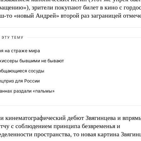
ащению»), зрители покупают билет в кино с гордос
аш-то «новый Андрей» второй раз заграницей отмеч
 ЭТУ ТЕМУ
ня на страже мира
жиссеры бывшими не бывают
общающиеся сосуды
ецприз для России
Каннах раздали «пальмы»
ли кинематографический дебют Звягинцева и впрям
итчу с соблюдением принципа безвременья и
деленности пространства, то новая картина Звягинц