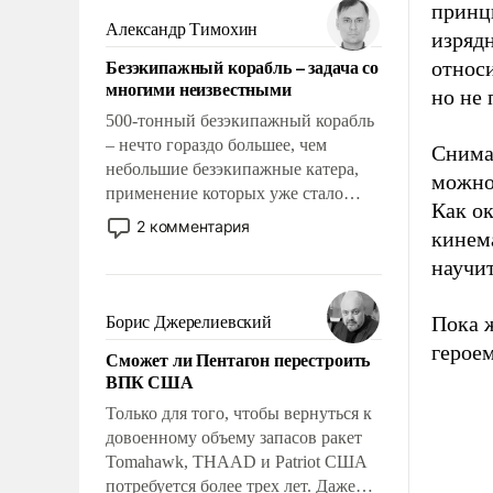
принци
слабым, идти вперед и
Александр Тимохин
изряд
адаптироваться.
Безэкипажный корабль – задача со
относи
многими неизвестными
но не 
500-тонный безэкипажный корабль
– нечто гораздо большее, чем
Снимая
небольшие безэкипажные катера,
можно 
применение которых уже стало
Как о
обыденностью. Задача по созданию
2 комментария
кинем
такого корабля очень сложна и
научит
амбициозна. Однако и ее
реализация радикально поднимет
наши боевые возможности.
Пока ж
Борис Джерелиевский
героем
Сможет ли Пентагон перестроить
ВПК США
Только для того, чтобы вернуться к
довоенному объему запасов ракет
Tomahawk, THAAD и Patriot США
потребуется более трех лет. Даже