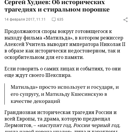
Сергей Худиев: Об исторических
трагедиях и стиральном порошке
14 февраля 2017, 11:11
635
Продолжаются споры вокруг готовящегося к
выходу фильма «Матильда», в котором режиссер
Алексей Учитель выводит императора Николая II
в образе как исторически недостоверном, так и
оскорбительном для его памяти.
Если говорить о самих лицах и событиях, то они
еще ждут своего Шекспира.
Матильда» просто использует и государя, и
его супругу, и Матильду Кшесинскую в
качестве декораций
Грандиозная историческая трагедия России и
всей Европы, та драма, которую предвещал
Лермонтов, –
«наступит год, России черный год,
когда царей корона упадет»
, лица и характеры,