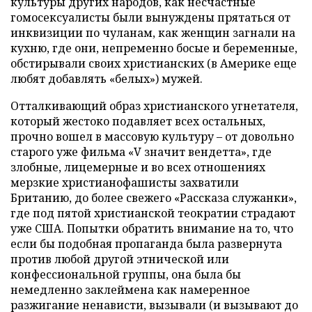
культуры других народов, как несчастные
гомосексуалисты были вынуждены прятаться от
инквизиции по чуланам, как женщин загнали на
кухню, где они, непременно босые и беременные,
обстирывали своих христианских (в Америке еще
любят добавлять «белых») мужей.
Отталкивающий образ христианского угнетателя,
который жестоко подавляет всех остальных,
прочно вошел в массовую культуру – от довольно
старого уже фильма «V значит вендетта», где
злобные, лицемерные и во всех отношениях
мерзкие христианофашисты захватили
Британию, до более свежего «Рассказа служанки»,
где под пятой христианской теократии страдают
уже США. Попытки обратить внимание на то, что
если бы подобная пропаганда была развернута
против любой другой этнической или
конфессиональной группы, она была бы
немедленно заклеймена как намеренное
разжигание ненависти, вызывали (и вызывают до