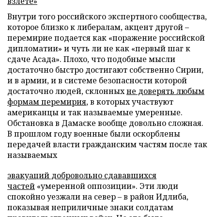
взлете»
Внутри того российского экспертного сообщества,
которое близко к либералам, акцент другой –
перемирие подается как «поражение российской
дипломатии» и чуть ли не как «первый шаг к
сдаче Асада». Плохо, что подобные мысли
достаточно быстро достигают собственно Сирии,
и в армии, и в системе безопасности которой
достаточно людей, склонных
не доверять любым
формам перемирия
, в которых участвуют
американцы и так называемые умеренные.
Обстановка в Дамаске вообще довольно сложная.
В прошлом году военные были оскорблены
передачей власти гражданским частям после так
называемых
эвакуаций добровольно сдававшихся
частей
«умеренной оппозиции». Эти люди
спокойно уезжали на север – в район Идлиба,
показывая неприличные знаки солдатам