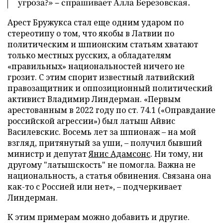
угроза?» – спрашивает Алла Березовская.
Арест Бружукса стал еще одним ударом по
стереотипу о том, что якобы в Латвии по
политическим и шпионским статьям хватают
только местных русских, а обладателям
«правильных» национальностей ничего не
грозит. С этим спорит известный латвийский
правозащитник и оппозиционный политический
активист Владимир Линдерман. «Первым
арестованным в 2022 году по ст. 74.1 («Оправдание
российской агрессии») был латыш Айвис
Василевскис. Восемь лет за шпионаж – на мой
взгляд, притянутый за уши, – получил бывший
министр и депутат
Янис Адамсонс
. Ни тому, ни
другому "латышскость" не помогла. Важна не
национальность, а статья обвинения. Связана она
как-то с Россией или нет», – подчеркивает
Линдерман.
К этим примерам можно добавить и другие.