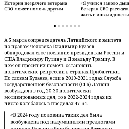
История незрячего ветерана
«Я учился заново дыш
СВО может помочь другим
Ветеран СВО рассказа
жить с инвалидность
А 5 марта сопредседатель Латвийского комитета
по правам человека Владимир Бузаев
обнародовал свое
послание
президентам России и
США Владимиру Путину и Дональду Трампу. В
нем он просит их помочь остановить
политические репрессии в странах Прибалтики.
По словам Бузаева, если в 2019-2021 годах Служба
государственной безопасности (СГБ) Латвии
возбуждала в год 20-30 политически
мотивированных дел, то в 2022-2024 годах их
число колебалось в пределах 47-64.
«В 2024 году половина таких дел была
возбуждена под надуманными предлогами
помощи России в борьбе против Латвии и