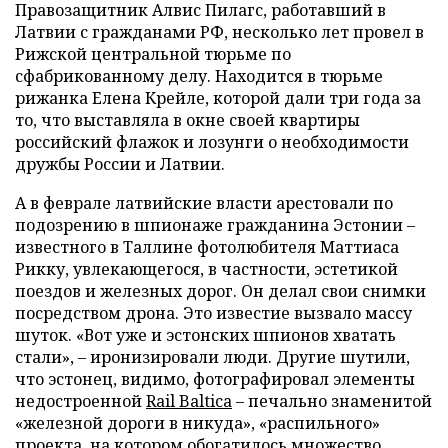
Правозащитник Алвис Пилагс, работавший в
Латвии с гражданами РФ, несколько лет провел в
Рижской центральной тюрьме по
сфабрикованному делу. Находится в тюрьме
рижанка Елена Крейле, которой дали три года за
то, что выставляла в окне своей квартиры
российский флажок и лозунги о необходимости
дружбы России и Латвии.
А в феврале латвийские власти арестовали по
подозрению в шпионаже гражданина Эстонии –
известного в Таллине фотолюбителя Маттиаса
Рикку, увлекающегося, в частности, эстетикой
поездов и железных дорог. Он делал свои снимки
посредством дрона. Это известие вызвало массу
шуток. «Вот уже и эстонских шпионов хватать
стали», – иронизировали люди. Другие шутили,
что эстонец, видимо, фотографировал элементы
недостроенной
Rail Baltica
– печально знаменитой
«железной дороги в никуда», «распильного»
проекта, на котором обогатилось множество