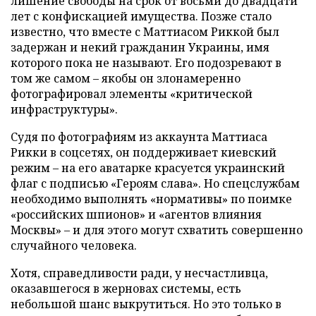
лишение свободы на срок от восьми до двадцати
лет с конфискацией имущества. Позже стало
известно, что вместе с Маттиасом Риккой был
задержан и некий гражданин Украины, имя
которого пока не называют. Его подозревают в
том же самом – якобы он злонамеренно
фотографировал элементы «критической
инфраструктуры».
Судя по фотографиям из аккаунта Маттиаса
Рикки в соцсетях, он поддерживает киевский
режим – на его аватарке красуется украинский
флаг с подписью «Героям слава». Но спецслужбам
необходимо выполнять «нормативы» по поимке
«российских шпионов» и «агентов влияния
Москвы» – и для этого могут схватить совершенно
случайного человека.
Хотя, справедливости ради, у несчастливца,
оказавшегося в жерновах системы, есть
небольшой шанс выкрутиться. Но это только в