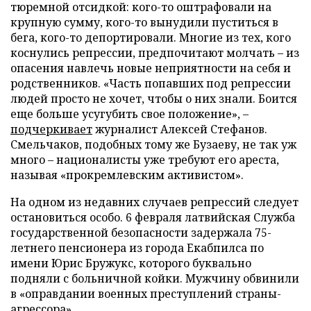
тюремной отсидкой: кого-то оштрафовали на
крупную сумму, кого-то вынудили пуститься в
бега, кого-то депортировали. Многие из тех, кого
коснулись репрессии, предпочитают молчать – из
опасения навлечь новые неприятности на себя и
родственников. «Часть попавших под репрессии
людей просто не хочет, чтобы о них знали. Боится
еще больше усугубить свое положение», –
подчеркивает
журналист Алексей Стефанов.
Смельчаков, подобных тому же Бузаеву, не так уж
много – националисты уже требуют его ареста,
называя «прокремлевским активистом».
На одном из недавних случаев репрессий следует
остановиться особо. 6 февраля латвийская Служба
государственной безопасности задержала 75-
летнего пенсионера из города Екабпилса по
имени Юрис Бружукс, которого буквально
подняли с больничной койки. Мужчину обвинили
в «оправдании военных преступлений страны-
агрессора».