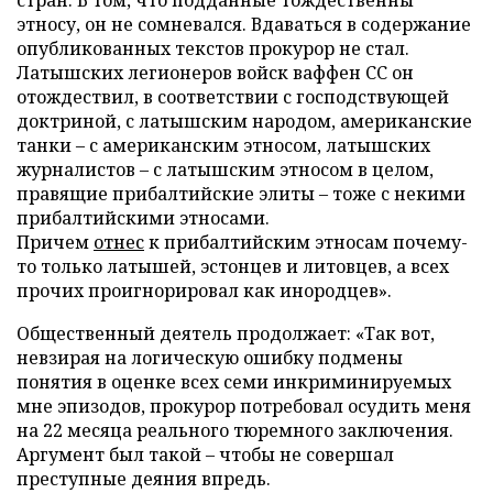
стран. В том, что подданные тождественны
этносу, он не сомневался. Вдаваться в содержание
опубликованных текстов прокурор не стал.
Латышских легионеров войск ваффен СС он
отождествил, в соответствии с господствующей
доктриной, с латышским народом, американские
танки – с американским этносом, латышских
журналистов – с латышским этносом в целом,
правящие прибалтийские элиты – тоже с некими
прибалтийскими этносами.
Причем
отнес
к прибалтийским этносам почему-
то только латышей, эстонцев и литовцев, а всех
прочих проигнорировал как инородцев».
Общественный деятель продолжает: «Так вот,
невзирая на логическую ошибку подмены
понятия в оценке всех семи инкриминируемых
мне эпизодов, прокурор потребовал осудить меня
на 22 месяца реального тюремного заключения.
Аргумент был такой – чтобы не совершал
преступные деяния впредь.