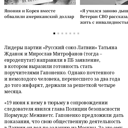
Япония и Корея вместе
«Я учился заново дыш
обвалили американский доллар
Ветеран СВО рассказа
жить с инвалидность
Лидеры партии «Русский союз Латвии» Татьяна
Жданок и Мирослав Митрофанов (тогда –
евродепутат) направили в ПБ заявление,
в котором выразили готовность стать
поручителями Гапоненко. Однако почтенного
и немолодого человека, перенесшего за два года
до того инфаркт, держали за решеткой четыре
месяца.
«19 июня к нему в тюрьму в сопровождении
следователя явился глава Полиции безопасности
Нормундс Межвиетс. Гапоненко предложили дать
показания, что свою общественную деятельность
в Латвии он вел по заданию из Москвы. За это ему