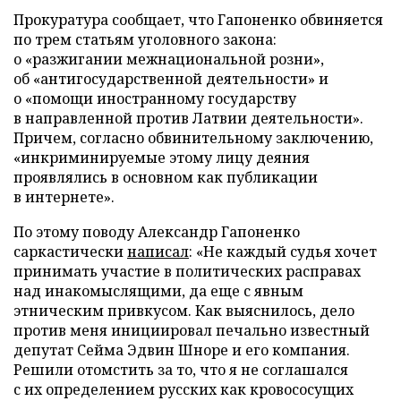
Прокуратура сообщает, что Гапоненко обвиняется
по трем статьям уголовного закона:
о «разжигании межнациональной розни»,
об «антигосударственной деятельности» и
о «помощи иностранному государству
в направленной против Латвии деятельности».
Причем, согласно обвинительному заключению,
«инкриминируемые этому лицу деяния
проявлялись в основном как публикации
в интернете».
По этому поводу Александр Гапоненко
саркастически
написал
: «Не каждый судья хочет
принимать участие в политических расправах
над инакомыслящими, да еще с явным
этническим привкусом. Как выяснилось, дело
против меня инициировал печально известный
депутат Сейма Эдвин Шноре и его компания.
Решили отомстить за то, что я не соглашался
с их определением русских как кровососущих