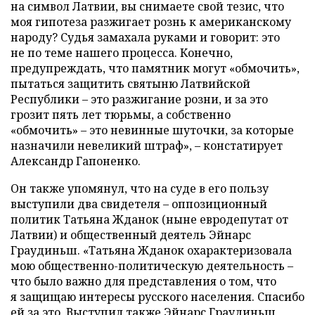
на символ Латвии, вы снимаете свой тезис, что
моя гипотеза разжигает рознь к американскому
народу? Судья замахала руками и говорит: это
не по теме нашего процесса. Конечно,
предупреждать, что памятник могут «обмочить»,
пытаться защитить святыню Латвийской
Республики – это разжигание розни, и за это
грозит пять лет тюрьмы, а собственно
«обмочить» – это невинные шуточки, за которые
назначили невеликий штраф», – констатирует
Александр Гапоненко.
Он также упомянул, что на суде в его пользу
выступили два свидетеля – оппозиционный
политик Татьяна Жданок (ныне евродепутат от
Латвии) и общественный деятель Эйнарс
Граудиньш. «Татьяна Жданок охарактеризовала
мою общественно-политическую деятельность –
что было важно для представления о том, что
я защищаю интересы русского населения. Спасибо
ей за это. Выступил также Эйнарс Граудиньш,