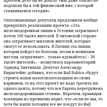
проблем дело бы не дошло: «мы даже близко не
подошли бы к той финансовой яме, с которой
сталкиваемся сегодня».
Оппозиционные депутаты предложили вообще
прекратить реализацию проекта. «Эта
железнодорожная линия в Эстонии затрагивает
почти 500 тысяч жителей. В литовской стороне
она затрагивает миллион жителей, которые
смогут ее использовать. В Латвии эта линия,
которая пойдет по болотам, лесам и нежилым
местам, затрагивает – только вдумайтесь! – 30
тысяч жителей», – возмутился парламентарий
Эдмунд Зивтиньш. Депутат Александр
Кирштейнс добавил, что если Rail Baltica «будут
строить наши налогоплательщики из своих
карманов, то на этот проект не надо тратить ни
одного цента, потому что вся Европа перегружена
железнодорожными сетями». Впрочем, правящая
коалиция по-прежнему верит, что «если не мы, то
хотя бы наши потомки все же поедут по Rail