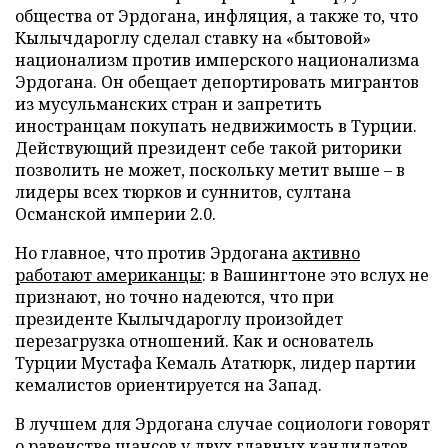
общества от Эрдогана, инфляция, а также то, что
Кылычдароглу сделал ставку на «бытовой»
национализм против имперского национализма
Эрдогана. Он обещает депортировать мигрантов
из мусульманских стран и запретить
иностранцам покупать недвижимость в Турции.
Действующий президент себе такой риторики
позволить не может, поскольку метит выше – в
лидеры всех тюрков и суннитов, султана
Османской империи 2.0.
Но главное, что против Эрдогана
активно
работают американцы
: в Вашингтоне это вслух не
признают, но точно надеются, что при
президенте Кылычдароглу произойдет
перезагрузка отношений. Как и основатель
Турции Мустафа Кемаль Ататюрк, лидер партии
кемалистов ориентируется на Запад.
В лучшем для Эрдогана случае социологи говорят
о равенстве шансов у двух главных кандидатов.