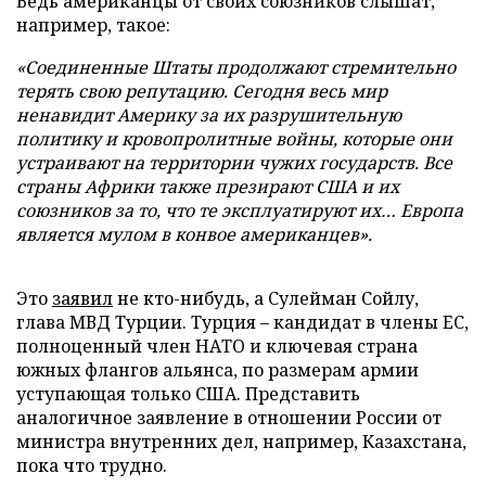
Ведь американцы от своих союзников слышат,
например, такое:
«Соединенные Штаты продолжают стремительно
терять свою репутацию. Сегодня весь мир
ненавидит Америку за их разрушительную
политику и кровопролитные войны, которые они
устраивают на территории чужих государств. Все
страны Африки также презирают США и их
союзников за то, что те эксплуатируют их… Европа
является мулом в конвое американцев».
Это
заявил
не кто-нибудь, а Сулейман Сойлу,
глава МВД Турции. Турция – кандидат в члены ЕС,
полноценный член НАТО и ключевая страна
южных флангов альянса, по размерам армии
уступающая только США. Представить
аналогичное заявление в отношении России от
министра внутренних дел, например, Казахстана,
пока что трудно.