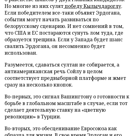
Но многие из них сулят
победу Кылычдароглу
.
Если победителем все-таки объявят Эрдогана,
события могут начать развиваться по
белорусскому сценарию. И нет сомнений в том,
что США и ЕС постараются сунуть лом туда, где
образуется трещина. Если у Запада будет шанс
свалить Эрдогана, он несомненно будет
использован.
Разумеется, сдаваться султан не собирается, а
антиамериканская речь Сойлу в целом
соответствует предвыборной платформе и жмет
сразу на несколько кнопок.
Во-первых, это сигнал Вашингтону о готовности к
борьбе в глобальном масштабе в случае, если тот
сделает деятельную ставку на «цветную
революцию» в Турции.
Во-вторых, это обесценивание Евросоюза как
образца для жизни. В свое время Эрдоган и его