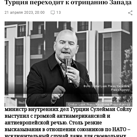
Турция переходит к отрицанию Запада
21 апреля 2023, 20:00
13
Фото: Global Look Press/Keystone
Press Agency
Один из приближенных президента Эрдогана и
министр внутренних дел Турции Сулейман Сойлу
выступил с громкой антиамериканской и
антиевропейской речью. Столь резкие
высказывания в отношении союзников по НАТО –
исключительный случай даже для своевольных