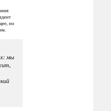
ания
идент
щее, но
им.
их: мы
ежит,
ский