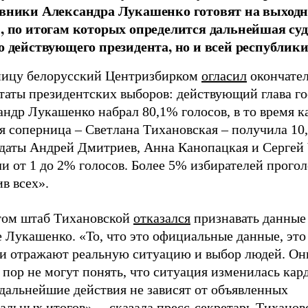
вники Александра Лукашенко готовят на выход
, по итогам которых определится дальнейшая суд
о действующего президента, но и всей республики
ницу белорусский Центризбирком
огласил
окончате
таты президентских выборов: действующий глава го
ндр Лукашенко набрал 80,1% голосов, в то время к
я соперница – Светлана Тихановская – получила 10
даты Андрей Дмитриев, Анна Канопацкая и Сергей
и от 1 до 2% голосов. Более 5% избирателей прого
в всех».
том штаб Тихановской
отказался
признавать данные
 Лукашенко. «То, что это официальные данные, это 
ни отражают реальную ситуацию и выбор людей. Они
 пор не могут понять, что ситуация изменилась кар
дальнейшие действия не зависят от объявленных
альных итогов», – сказала пресс-секретарь Тихано