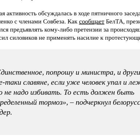
я активность обсуждалась в ходе пятничного засед
енко с членами Совбеза. Как
сообщает
БелТА, през
лся предъявлять кому-либо претензии за происходя
сил силовиков не применять насилие к протестующ
динственное, попрошу и министра, и друг
е-таки славяне, если уже человек упал и л
о не надо избивать. То есть должен быть
ределенный тормоз», – подчеркнул белорус
дер.