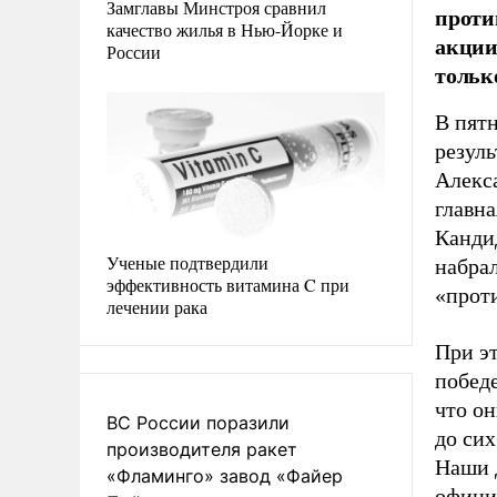
Замглавы Минстроя сравнил
проти
качество жилья в Нью-Йорке и
акции
России
тольк
В пят
резуль
Алекса
главна
Канди
Ученые подтвердили
набрал
эффективность витамина C при
«проти
лечении рака
При э
победе
что о
ВС России поразили
до сих
производителя ракет
Наши 
«Фламинго» завод «Файер
офици