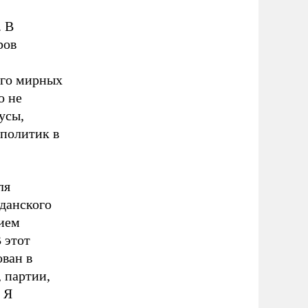
. В
ров
ого мирных
о не
усы,
 политик в
ля
жданского
нием
 этот
ован в
 партии,
 Я