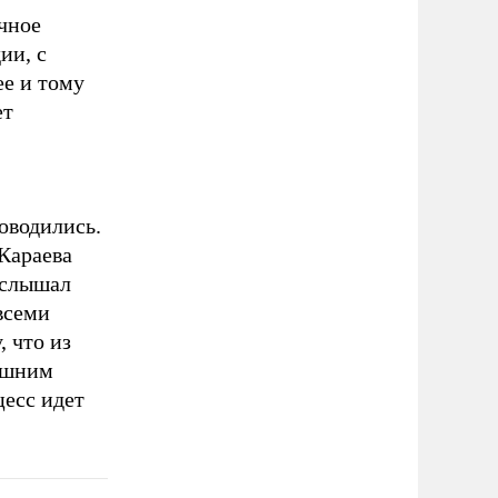
чное
ии, с
ее и тому
ет
оводились.
Караева
услышал
всеми
, что из
лишним
цесс идет