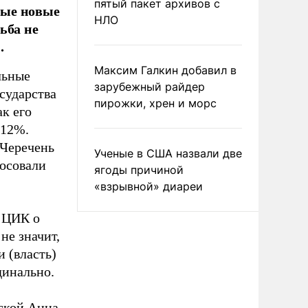
пятый пакет архивов с
ные новые
НЛО
ьба не
.
Максим Галкин добавил в
льные
зарубежный райдер
сударства
пирожки, хрен и морс
ак его
,12%.
 Черечень
Ученые в США назвали две
лосовали
ягоды причиной
«взрывной» диареи
 ЦИК о
не значит,
 (власть)
динально.
вской Анна