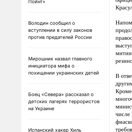
Пойнт»
Красу
Напом
Володин сообщил о
продо
вступлении в силу законов
против предателей России
право
выступ
митин
Мирошник назвал главного
резин
инициатора мифа о
похищении украинских детей
В отв
други
Кроме 
Боец «Севера» рассказал о
много
детских лагерях террористов
минист
на Украине
числе 
фиаск
требо
Испанский хакер Хиль