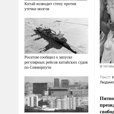
Китай возводит стену против
утечки мозгов
Росатом сообщил о запуске
регулярных рейсов китайских судов
по Севморпути
@ TATYAN
Tекст:
И
Людмил
Пятни
прези
свобо