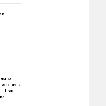
и в
оваться
ении новых
ы. Люди
пи