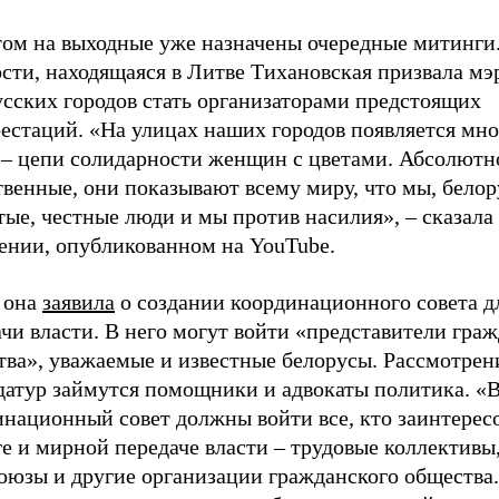
том на выходные уже назначены очередные митинги
сти, находящаяся в Литве Тихановская призвала мэ
усских городов стать организаторами предстоящих
естаций. «На улицах наших городов появляется мн
 – цепи солидарности женщин с цветами. Абсолютн
венные, они показывают всему миру, что мы, белор
ые, честные люди и мы против насилия», – сказала
ении, опубликованном на YouTube.
 она
заявила
о создании координационного совета д
чи власти. В него могут войти «представители гра
тва», уважаемые и известные белорусы. Рассмотре
датур займутся помощники и адвокаты политика. «В
инационный совет должны войти все, кто заинтерес
е и мирной передаче власти – трудовые коллективы,
оюзы и другие организации гражданского общества.