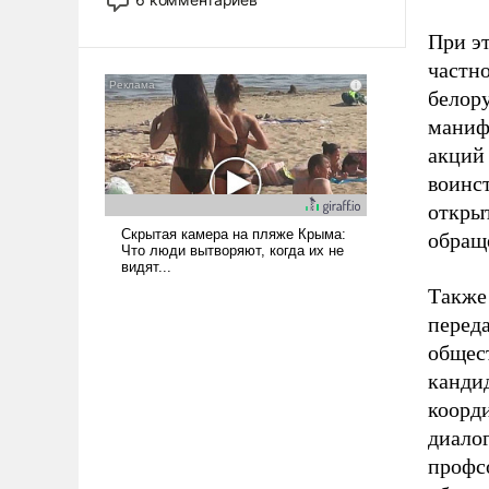
опустошила американские
арсеналы. Сложившаяся ситуация
При э
означает многолетний период
частно
уязвимости США, например, перед
белор
Китаем.
маниф
акций
воинст
открыт
обращ
Также
переда
общес
канди
коорд
диалог
профс