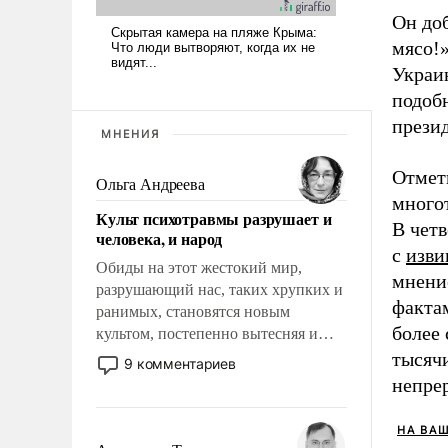
Он доб
мясо!»
Украин
подобн
презид
МНЕНИЯ
Отмети
Ольга Андреева
много
Культ психотравмы разрушает и
В чет
человека, и народ
с
изви
Обиды на этот жестокий мир,
мнение
разрушающий нас, таких хрупких и
фактам
ранимых, становятся новым
более
культом, постепенно вытесняя и
отменяя традиционное требование к
тысяч
9 комментариев
человеку – быть мужественным и
непре
твердым под ударами судьбы, брать
на себя ответственность, помогать
НА ВА
слабым, идти вперед и