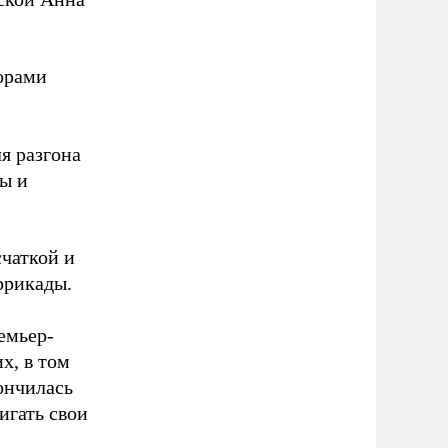
орами
я разгона
ы и
счаткой и
ррикады.
емьер-
х, в том
ончилась
игать свои