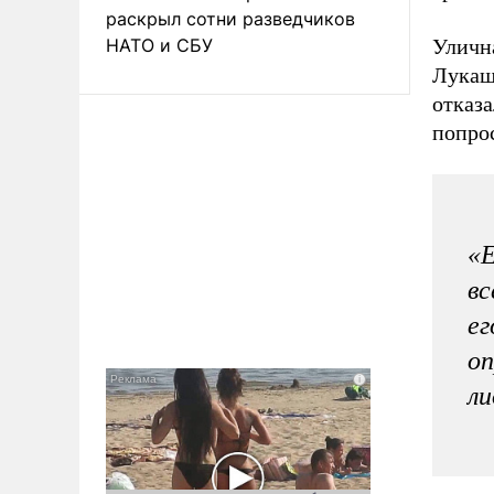
раскрыл сотни разведчиков
НАТО и СБУ
Улична
Лукаш
отказа
попро
«Е
вс
ег
оп
ли