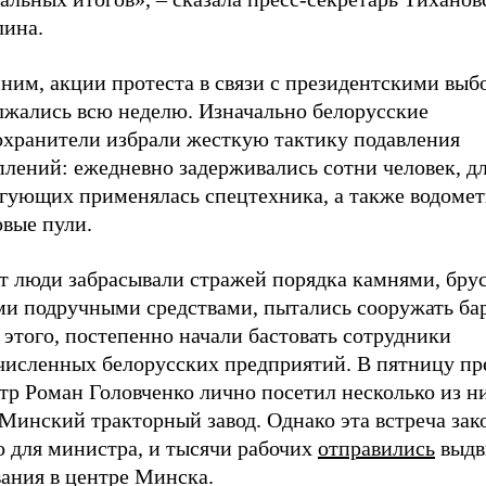
лина.
ним, акции протеста в связи с президентскими выб
лжались всю неделю. Изначально белорусские
охранители избрали жесткую тактику подавления
лений: ежедневно задерживались сотни человек, дл
гующих применялась спецтехника, а также водомет
овые пули.
ет люди забрасывали стражей порядка камнями, бру
ми подручными средствами, пытались сооружать ба
этого, постепенно начали бастовать сотрудники
численных белорусских предприятий. В пятницу пр
р Роман Головченко лично посетил несколько из ни
Минский тракторный завод. Однако эта встреча зак
о для министра, и тысячи рабочих
отправились
выдв
вания в центре Минска.