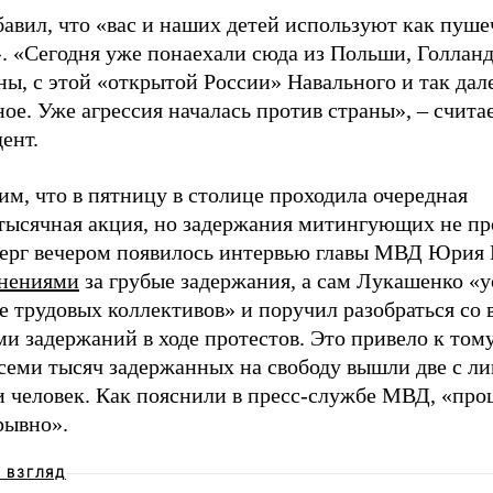
авил, что «вас и наших детей используют как пуше
. «Сегодня уже понаехали сюда из Польши, Голланд
ы, с этой «открытой России» Навального и так дал
ое. Уже агрессия началась против страны», – счита
ент.
м, что в пятницу в столице проходила очередная
тысячная акция, но задержания митингующих не пр
верг вечером появилось интервью главы МВД Юрия 
нениями
за грубые задержания, а сам Лукашенко «
 трудовых коллективов» и поручил разобраться со 
и задержаний в ходе протестов. Это привело к тому
 семи тысяч задержанных на свободу вышли две с 
и человек. Как пояснили в пресс-службе МВД, «про
рывно».
Ш ВЗГЛЯД