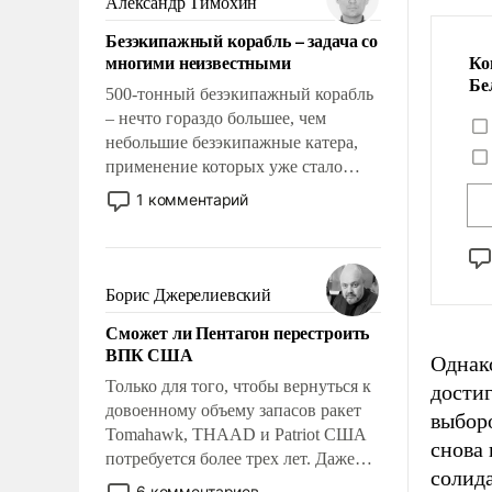
Александр Тимохин
адаптироваться.
Безэкипажный корабль – задача со
многими неизвестными
Ко
Бе
500-тонный безэкипажный корабль
– нечто гораздо большее, чем
небольшие безэкипажные катера,
применение которых уже стало
обыденностью. Задача по созданию
1 комментарий
такого корабля очень сложна и
амбициозна. Однако и ее
реализация радикально поднимет
наши боевые возможности.
Борис Джерелиевский
Сможет ли Пентагон перестроить
ВПК США
Однако
Только для того, чтобы вернуться к
дости
довоенному объему запасов ракет
выбор
Tomahawk, THAAD и Patriot США
снова 
потребуется более трех лет. Даже
солид
небольшая война с Ираном
6 комментариев