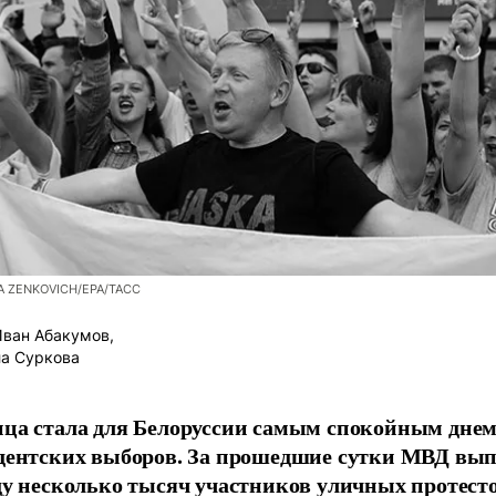
A ZENKOVICH/ЕРА/ТАСС
ван Абакумов,
а Суркова
ца стала для Белоруссии самым спокойным днем
дентских выборов. За прошедшие сутки МВД вып
ду несколько тысяч участников уличных протесто