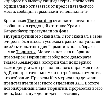
«процесс по выбору кандидатуры», после чего
официально отказаться от председательского
места, сообщил германский телеканал
n-tv
.
Британская
The Guardian
отмечает: внезапные
сообщения о грядущей отставке Крамп-
Карренбауэр прозвучали на фоне
внутрипартийного скандала. Этот скандал, в свою
очередь, был вызван успехом правых популистов
из «Альтернативы для Германии» на выборах в
земле
Тюрингия
. Меркель назвала избрание
премьером Тюрингии свободного демократа
Томаса Кеммериха, который был поддержан
всеми депутатами регионального парламента от
АдГ, «непростительным» и потребовала отменить
это избрание. При этом Кеммериха поддержали
представители местного отделения ХДС. В итоге
новоизбранный глава Тюрингии, проработав всего
день, был вынужден подать в отставку.