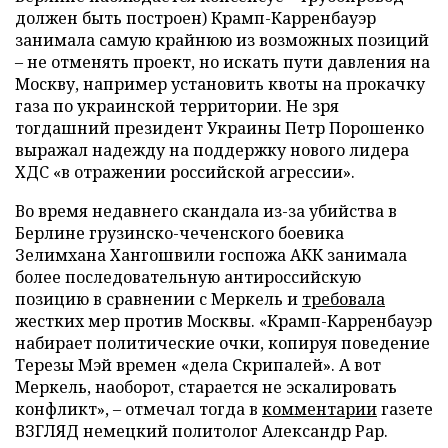
должен быть построен) Крамп-Карренбауэр
занимала самую крайнюю из возможных позиций
– не отменять проект, но искать пути давления на
Москву, например установить квоты на прокачку
газа по украинской территории. Не зря
тогдашний президент Украины Петр Порошенко
выражал надежду на поддержку нового лидера
ХДС «в отражении российской агрессии».
Во время недавнего скандала из-за убийства в
Берлине грузинско-чеченского боевика
Зелимхана Хангошвили госпожа АКК занимала
более последовательную антироссийскую
позицию в сравнении с Меркель и
требовала
жестких мер против Москвы. «Крамп-Карренбауэр
набирает политические очки, копируя поведение
Терезы Мэй времен «дела Скрипалей». А вот
Меркель, наоборот, старается не эскалировать
конфликт», – отмечал тогда в
комментарии
газете
ВЗГЛЯД немецкий политолог Александр Рар.