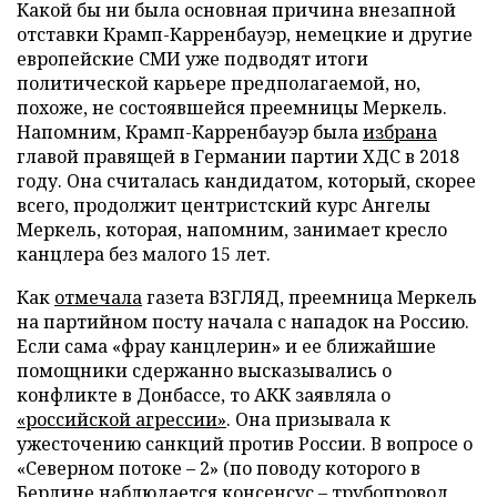
Какой бы ни была основная причина внезапной
отставки Крамп-Карренбауэр, немецкие и другие
европейские СМИ уже подводят итоги
политической карьере предполагаемой, но,
похоже, не состоявшейся преемницы Меркель.
Напомним, Крамп-Карренбауэр была
избрана
главой правящей в Германии партии ХДС в 2018
году. Она считалась кандидатом, который, скорее
всего, продолжит центристский курс Ангелы
Меркель, которая, напомним, занимает кресло
канцлера без малого 15 лет.
Как
отмечала
газета ВЗГЛЯД, преемница Меркель
на партийном посту начала с нападок на Россию.
Если сама «фрау канцлерин» и ее ближайшие
помощники сдержанно высказывались о
конфликте в Донбассе, то АКК заявляла о
«российской агрессии»
. Она призывала к
ужесточению санкций против России. В вопросе о
«Северном потоке – 2» (по поводу которого в
Берлине наблюдается консенсус – трубопровод