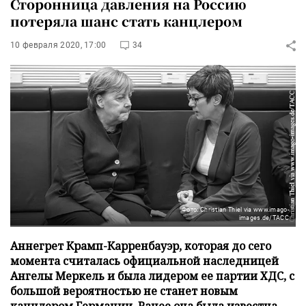
Сторонница давления на Россию
потеряла шанс стать канцлером
10 февраля 2020, 17:00
34
Фото: Christian Thiel via www.imago-
images.de/ТАСС
Аннегрет Крамп-Карренбауэр, которая до сего
момента считалась официальной наследницей
Ангелы Меркель и была лидером ее партии ХДС, с
большой вероятностью не станет новым
канцлером Германии. Ранее она была известна