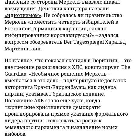
Давление со стороны Меркель вызвало шквал
возмущения. Действия канцлера назвали
«идиотизмом»
. Не собралось ли правительство
Меркель «поместить четверть избирателей в
Восточной Германии в карантин, словно
инфицированных коронавирусом?» – задался
вопросом обозреватель Der Tagesspiegel Харальд
Мартенштайн.
Но главное, что показал скандал в Тюрингии, – это
внутренние разногласия в ХДС, констатирует The
Guardian. «Необычное решение Меркель –
вмешаться в это дело... подчеркнуло недостаток
авторитета Крамп-Карренбауэр» как лидера
партии, указывает британское издание.
Положение АКК стало еще хуже, когда
тюрингские христианские демократы
проигнорировали прямое указание формального
лидера партии – голосовать за роспуск
земельного парламента и назначение новых
выборов.