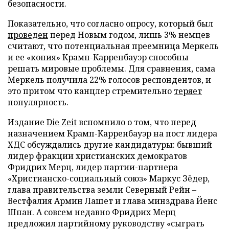
безопасности.
Показательно, что согласно опросу, который был
проведен
перед Новым годом, лишь 3% немцев
считают, что потенциальная преемница Меркель
и ее «копия» Крамп-Карренбауэр способны
решать мировые проблемы. Для сравнения, сама
Меркель получила 22% голосов респондентов, и
это притом что канцлер стремительно
теряет
популярность.
Издание
Die Zeit
вспомнило о том, что перед
назначением Крамп-Карренбауэр на пост лидера
ХДС обсуждались другие кандидатуры: бывший
лидер фракции христианских демократов
Фридрих Мерц, лидер партии-партнера
«Христианско-социальный союз» Маркус Зёдер,
глава правительства земли Северный Рейн –
Вестфалия Армин Лашет и глава минздрава Йенс
Шпан. А совсем недавно Фридрих Мерц
предложил партийному руководству «сыграть