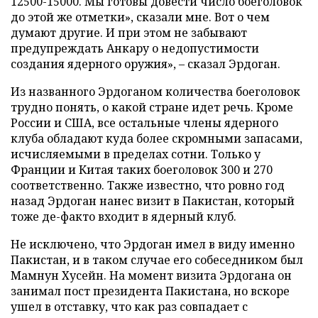
12500-15000. Мы готовы довести число боеголовок
до этой же отметки», сказали мне. Вот о чем
думают другие. И при этом не забывают
предупреждать Анкару о недопустимости
создания ядерного оружия», – сказал Эрдоган.
Из названного Эрдоганом количества боеголовок
трудно понять, о какой стране идет речь. Кроме
России и США, все остальные члены ядерного
клуба обладают куда более скромными запасами,
исчисляемыми в пределах сотни. Только у
Франции и Китая таких боеголовок 300 и 270
соответственно. Также известно, что ровно год
назад Эрдоган нанес визит в Пакистан, который
тоже де-факто входит в ядерный клуб.
Не исключено, что Эрдоган имел в виду именно
Пакистан, и в таком случае его собеседником был
Мамнун Хусейн. На момент визита Эрдогана он
занимал пост президента Пакистана, но вскоре
ушел в отставку, что как раз совпадает с