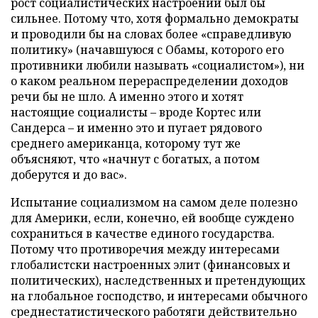
рост социалистических настроений был бы
сильнее. Потому что, хотя формально демократы
и проводили бы на словах более «справедливую
политику» (начавшуюся с Обамы, которого его
противники любили называть «социалистом»), ни
о каком реальном перераспределении доходов
речи бы не шло. А именно этого и хотят
настоящие социалисты – вроде Кортес или
Сандерса – и именно это и пугает рядового
среднего американца, которому тут же
объясняют, что «начнут с богатых, а потом
доберутся и до вас».
Испытание социализмом на самом деле полезно
для Америки, если, конечно, ей вообще суждено
сохраниться в качестве единого государства.
Потому что противоречия между интересами
глобалистски настроенных элит (финансовых и
политических), наследственных и претендующих
на глобальное господство, и интересами обычного
среднестатистического работяги действительно