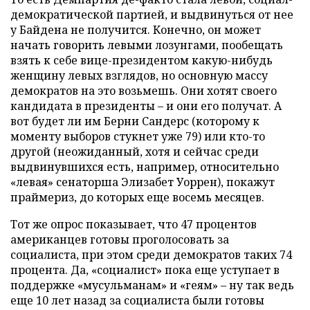
демократической партией, и выдвинуться от нее
у Байдена не получится. Конечно, он может
начать говорить левыми лозунгами, пообещать
взять к себе вице-президентом какую-нибудь
женщину левых взглядов, но основную массу
демократов на это возьмешь. Они хотят своего
кандидата в президенты – и они его получат. А
вот будет ли им Берни Сандерс (которому к
моменту выборов стукнет уже 79) или кто-то
другой (неожиданный, хотя и сейчас среди
выдвинувшихся есть, например, относительно
«левая» сенаторша Элизабет Уоррен), покажут
праймериз, до которых еще восемь месяцев.
Тот же опрос показывает, что 47 процентов
американцев готовы проголосовать за
социалиста, при этом среди демократов таких 74
процента. Да, «социалист» пока еще уступает в
поддержке «мусульманам» и «геям» – ну так ведь
еще 10 лет назад за социалиста были готовы