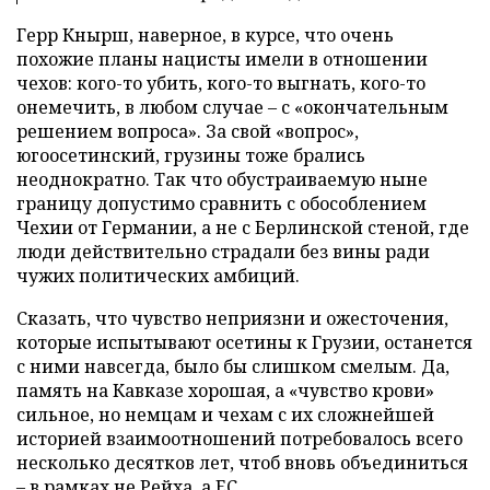
Герр Кнырш, наверное, в курсе, что очень
похожие планы нацисты имели в отношении
чехов: кого-то убить, кого-то выгнать, кого-то
онемечить, в любом случае – с «окончательным
решением вопроса». За свой «вопрос»,
югоосетинский, грузины тоже брались
неоднократно. Так что обустраиваемую ныне
границу допустимо сравнить с обособлением
Чехии от Германии, а не с Берлинской стеной, где
люди действительно страдали без вины ради
чужих политических амбиций.
Сказать, что чувство неприязни и ожесточения,
которые испытывают осетины к Грузии, останется
с ними навсегда, было бы слишком смелым. Да,
память на Кавказе хорошая, а «чувство крови»
сильное, но немцам и чехам с их сложнейшей
историей взаимоотношений потребовалось всего
несколько десятков лет, чтоб вновь объединиться
– в рамках не Рейха, а ЕС.