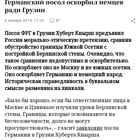
Германский посол оскорбил немцев
ради Грузии
6 ноября 2019, 11:16
47
Посол ФРГ в Грузии Хуберт Кнырш предъявил
России морально-этическую претензию, сравнив
обустройство границы Южной Осетии с
постройкой Берлинской стены. Очевидно, что
такое сравнение недопустимо и оскорбительно.
Но оскорбляет оно не Москву и не южных осетин.
Оно оскорбляет Германию и немецкий народ.
Историческая справедливость в буквальном
смысле разменяна на хинкали.
«Было бы хорошо, если бы ответственные лица в
Москве и Цхинвале изучили уроки Берлинской
стены. Границы, которые основываются на
бесчеловечности, долго не могут
просуществовать», – гласит
заявление
посла
Германии в Грузии Хуберта Кнырша.