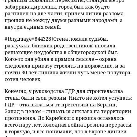
Границы оказались перекрыты, станции метро
забаррикадированы, город был как будто
распилен на две части, причем линия разлома
прошла не между двумя разными народами, а
внутри единых семей.
#{bigimage=844328}Стена ломала судьбы,
разлучала близких родственников, вносила
решающие неудобства в общегородской быт.
Кого-то она убила в прямом смысле – охрана
следовала приказу стрелять на поражение, и за
почти 30 лет лишила жизни чуть менее полутора
сотен человек.
Конечно, у руководства ГДР для строительства
стены были свои резоны. Никто не хотел уступать:
ГДР – отказываться от претензий на Берлин,
Запад в целом – лишаться анклава на территории
противника. До Карибского кризиса оставалось
всего пару лет, холодная война грозила перерасти
в горячую, и все понимали, что в Европе линией