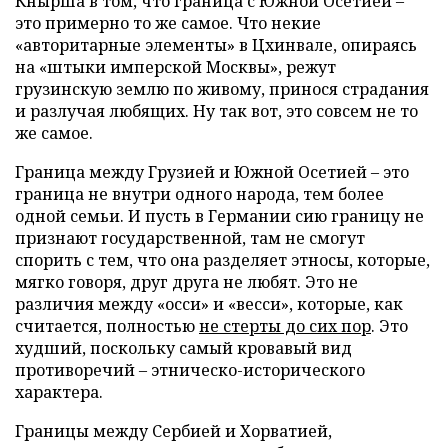
Кнырша в том, что граница с Южной Осетией –
это примерно то же самое. Что некие
«авторитарные элементы» в Цхинвале, опираясь
на «штыки имперской Москвы», режут
грузинскую землю по живому, принося страдания
и разлучая любящих. Ну так вот, это совсем не то
же самое.
Граница между Грузией и Южной Осетией – это
граница не внутри одного народа, тем более
одной семьи. И пусть в Германии сию границу не
признают государственной, там не смогут
спорить с тем, что она разделяет этносы, которые,
мягко говоря, друг друга не любят. Это не
различия между «осси» и «весси», которые, как
считается, полностью
не стерты до сих пор
. Это
худший, поскольку самый кровавый вид
противоречий – этническо-исторического
характера.
Границы между Сербией и Хорватией,