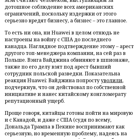
Мэй считают человеком, выступающим за
дотошное соблюдение всех американских
ограничений, поскольку издержки от этого
серьезно вредят бизнесу, а бизнес – это главное.
То есть ни она, ни Huawei в целом отнюдь не
настроены на войну с США до последнего
канадца. Наглядное подтверждение этому – арест
другого топ-менеджера компании, на сей раз в
Польше. Вэнга Вайджина обвиняют в шпионаже,
также по его делу взят под арест бывший
сотрудник польской разведки. Показательна
реакция Huawei: Вайджина попросту
уволили
,
подчеркнув, что он действовал по собственной
инициативе и нанес китайскому конгломерату
репутационный ущерб.
Проще говоря, китайцы готовы пойти на мировую
и с Канадой, и даже с США (судя по всему,
Дональда Трампа в Пекине воспринимают как
серьезную, но временную проблему, надеясь на