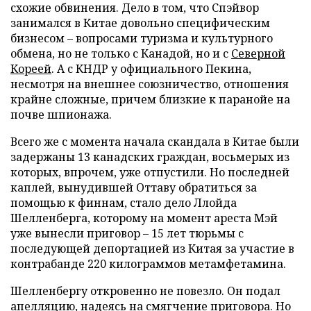
схожие обвинения. Дело в том, что Спэйвор
занимался в Китае довольно специфическим
бизнесом – вопросами туризма и культурного
обмена, но не только с Канадой, но и с
Северной
Кореей
. А с КНДР у официального Пекина,
несмотря на внешнее союзничество, отношения
крайне сложные, причем близкие к паранойе на
почве шпионажа.
Всего же с момента начала скандала в Китае были
задержаны 13 канадских граждан, восьмерых из
которых, впрочем, уже отпустили. Но последней
каплей, вынудившей Оттаву обратиться за
помощью к финнам, стало дело Ллойда
Шелленберга, которому на момент ареста Мэй
уже вынесли приговор – 15 лет тюрьмы с
последующей депортацией из Китая за участие в
контрабанде 220 килограммов метамфетамина.
Шелленбергу откровенно не повезло. Он подал
апелляцию, надеясь на смягчение приговора. Но