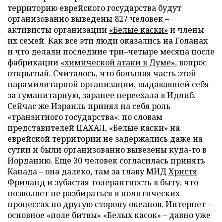
территорию еврейского государства будут
организованно выведены 827 человек –
активисты организации
«Белые каски»
и члены
их семей. Как все эти люди оказались на Голанах
и что делали последние три–четыре месяца после
фабрикации
«химической атаки в Думе»
, вопрос
открытый. Считалось, что большая часть этой
парамилитарной организации, выдававшей себя
за гуманитарную, заранее переехала в Идлиб.
Сейчас же Израиль принял на себя роль
«транзитного государства»: по словам
представителей ЦАХАЛ, «Белые каски» на
еврейской территории не задержались даже на
сутки и были организованно вывезены куда-то в
Иорданию. Еще 30 человек согласилась принять
Канада – она далеко, там за главу МИД
Христя
Фриланд
и зубастая толерантность в быту, что
позволяет не разбираться в политических
процессах по другую сторону океанов. Интернет –
основное «поле битвы» «Белых касок» – давно уже