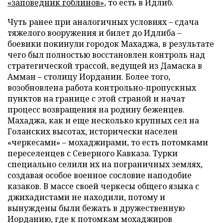
«заповедник гоблинов»
, то есть в Идлиб.
Чуть ранее при аналогичных условиях – сдача
тяжелого вооружения и билет до Идлиба –
боевики покинули городок Махаджа, в результате
чего был полностью восстановлен контроль над
стратегической трассой, ведущей из Дамаска в
Амман – столицу Иордании. Более того,
возобновлена работа контрольно-пропускных
пунктов на границе с этой страной и начат
процесс возвращения на родину беженцев.
Махаджа, как и еще несколько крупных сел на
Голанских высотах, исторически населен
«черкесами» – мохаджирами, то есть потомками
переселенцев с Северного Кавказа. Турки
специально селили их на пограничных землях,
создавая особое военное сословие наподобие
казаков. В массе своей черкесы общего языка с
джихадистами не находили, потому и
вынуждены были бежать в дружественную
Иорданию, где к потомкам мохаджиров