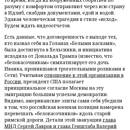
то время, когда их вооруженных собратьев по
разуму с комфортом отправляют через всю страну
в Идлиб, снабдив документами, едой и водой.
Эдакая человеческая трагедия в стиле «исход».
Будем ждать видеоотчетов.
Есть данные, что договоренность о выходе тех,
кто назвал себя на Голанах «Белыми касками»,
была достигнута в Хельсинки, и инициатива
исходила от Дональда Трампа (известно, что
«белокасочникам» симпатизирует его дочь
Иванка, проникшаяся трогательными роликами в
Сети). Учитывая
отношение к этой организации в
России
, президент США полагает
принципиальное согласие Москвы на эту
эмиграцию большим успехом демократии.
Видимо, американские элиты сами себя убедили
в том, что российская военная полиция намерена
перевешать «белокасочников» вдоль старой
римской дороги. Детали этой эвакуации
глава
МИД Сергей Лавров и глава Генштаба Валерий