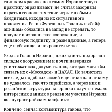
слишком красиво, но в самом Израиле такую
практику оправдывают, не считая зазорным
играть в геополитические игры с любыми
бандитами, исходя из их ситуативного
положения. Если «Фурсан аль-Голани» и «Сейф
аш-Шам» обязались на запад не стрелять, то
получат и израильское вооружение, и
финансовую подпитку, и разведданные, а теперь
еще и убежище, и покровительство.
Уходя с Голан в Израиль, джихадисты подорвали
склады с вооружением и почти наверняка
уничтожат всю документацию, которая могла бы
связать их с «Моссадом» и ЦАХАЛ. Но зачистить
все следы подобных связей еще никогда и никому
не удавалось, так что сирийские, а через них и
российские структуры наверняка получат немало
интересных данных о реальном участии Израиля
во внутрисирийском конфликте.
Кончено, сейчас
конъюнктура такова
, что