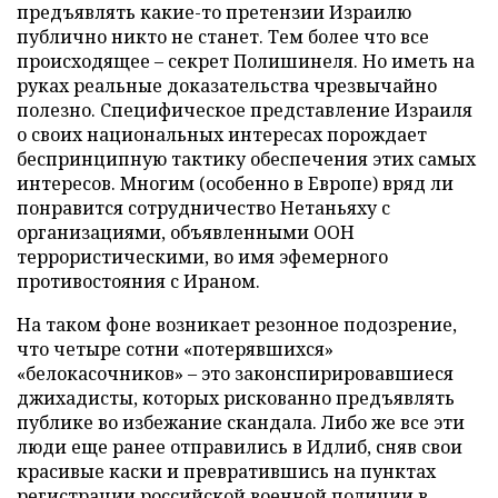
предъявлять какие-то претензии Израилю
публично никто не станет. Тем более что все
происходящее – секрет Полишинеля. Но иметь на
руках реальные доказательства чрезвычайно
полезно. Специфическое представление Израиля
о своих национальных интересах порождает
беспринципную тактику обеспечения этих самых
интересов. Многим (особенно в Европе) вряд ли
понравится сотрудничество Нетаньяху с
организациями, объявленными ООН
террористическими, во имя эфемерного
противостояния с Ираном.
На таком фоне возникает резонное подозрение,
что четыре сотни «потерявшихся»
«белокасочников» – это законспирировавшиеся
джихадисты, которых рискованно предъявлять
публике во избежание скандала. Либо же все эти
люди еще ранее отправились в Идлиб, сняв свои
красивые каски и превратившись на пунктах
регистрации российской военной полиции в