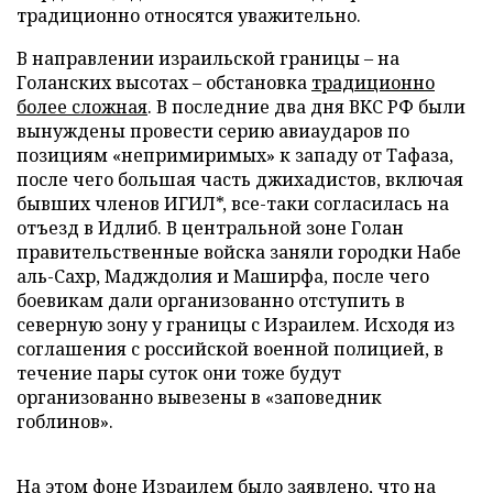
традиционно относятся уважительно.
В направлении израильской границы – на
Голанских высотах – обстановка
традиционно
более сложная
. В последние два дня ВКС РФ были
вынуждены провести серию авиаударов по
позициям «непримиримых» к западу от Тафаза,
после чего большая часть джихадистов, включая
бывших членов ИГИЛ*, все-таки согласилась на
отъезд в Идлиб. В центральной зоне Голан
правительственные войска заняли городки Набе
аль-Сахр, Мадждолия и Маширфа, после чего
боевикам дали организованно отступить в
северную зону у границы с Израилем. Исходя из
соглашения с российской военной полицией, в
течение пары суток они тоже будут
организованно вывезены в «заповедник
гоблинов».
На этом фоне Израилем было заявлено, что на