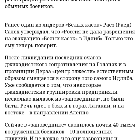
обычных боевиков.
Ранее один из лидеров «Белых касок» Раез (Раед)
Салех утверждал, что «Россия не дала разрешения
на эвакуацию «Белых касок» в Идлиб». Только кто
ему теперь поверит.
После ликвидации последних очагов
джихадистского сопротивления на Голанах и в
провинции Дераа «центр тяжести» естественным
образом смещается в сторону того самого Идлиба.
Уже сообщается о том, что некоторые
джихадистские группировки предприняли
несколько вылазок из «заповедника», но были
биты. Речь идет о боях и в горах Латакии, и на
востоке – в направлении Алеппо.
Сейчас в «заповеднике» скопилось почти 40 тысяч
вооруженных боевиков – 10 полноценных
дивизий. И не важно, что они разрознены и