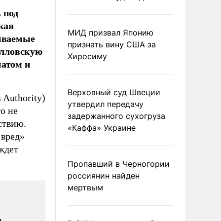
 под
кая
МИД призвал Японию
зываемые
признать вину США за
элловскую
Хиросиму
иатом и
Верховный суд Швеции
 Authority)
утвердил передачу
о не
задержанного сухогруза
ствию.
«Каффа» Украине
 вред»
ждет
Пропавший в Черногории
россиянин найден
мертвым
,