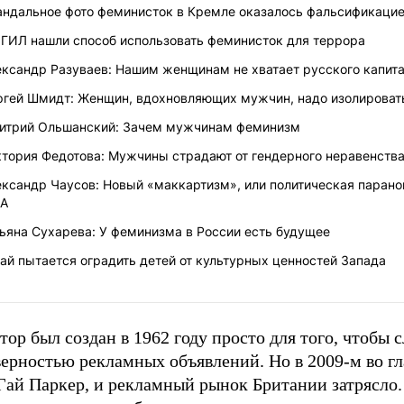
андальное фото феминисток в Кремле оказалось фальсификаци
ИГИЛ нашли способ использовать феминисток для террора
ександр Разуваев: Нашим женщинам не хватает русского капит
ргей Шмидт: Женщин, вдохновляющих мужчин, надо изолироват
итрий Ольшанский: Зачем мужчинам феминизм
ктория Федотова: Мужчины страдают от гендерного неравенств
ксандр Чаусов: Новый «маккартизм», или политическая парано
А
ьяна Сухарева: У феминизма в России есть будущее
ай пытается оградить детей от культурных ценностей Запада
тор был создан в 1962 году просто для того, чтобы с
верностью рекламных объявлений. Но в 2009-м во г
Гай Паркер, и рекламный рынок Британии затрясло.