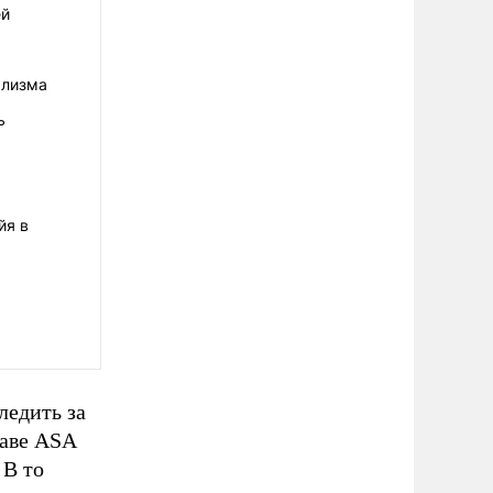
ей
ализма
ь
а
йя в
ледить за
лаве ASA
 В то