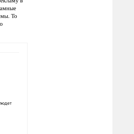
екламу в
ламные
амы. То
ю
блюдет