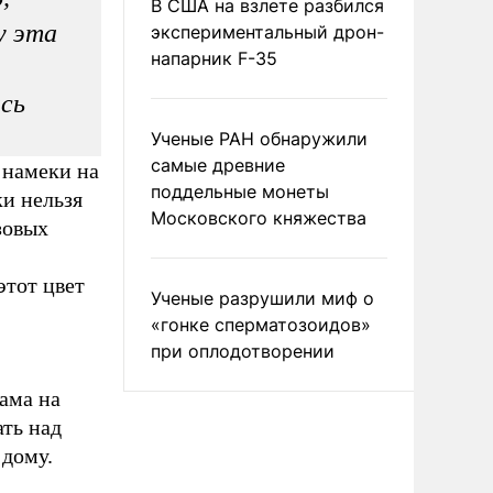
В США на взлете разбился
у эта
экспериментальный дрон-
напарник F-35
ась
Ученые РАН обнаружили
самые древние
 намеки на
поддельные монеты
и нельзя
Московского княжества
зовых
этот цвет
Ученые разрушили миф о
«гонке сперматозоидов»
при оплодотворении
мама на
ать над
 дому.