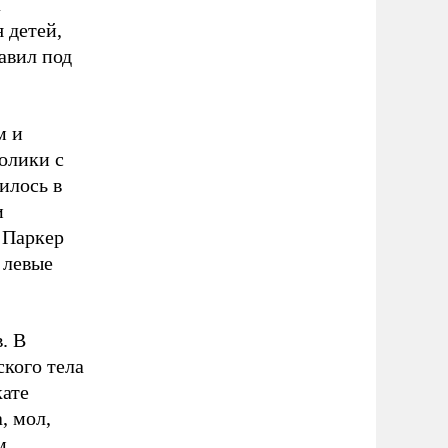
а
 детей,
авил под
м и
олики с
илось в
и
й Паркер
 левые
. В
кого тела
кате
, мол,
м