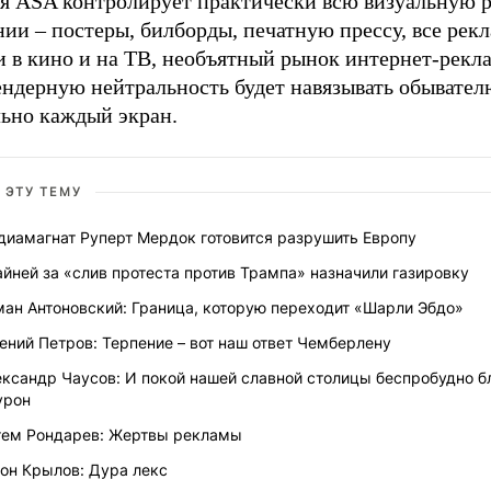
ня ASA контролирует практически всю визуальную р
ии – постеры, билборды, печатную прессу, все рек
и в кино и на ТВ, необъятный рынок интернет-рекл
ендерную нейтральность будет навязывать обывател
льно каждый экран.
 ЭТУ ТЕМУ
диамагнат Руперт Мердок готовится разрушить Европу
йней за «слив протеста против Трампа» назначили газировку
ман Антоновский: Граница, которую переходит «Шарли Эбдо»
ений Петров: Терпение – вот наш ответ Чемберлену
ександр Чаусов: И покой нашей славной столицы беспробудно 
урон
тем Рондарев: Жертвы рекламы
он Крылов: Дура лекс