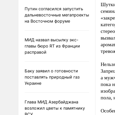
Шутки
Путин согласился запустить
семин
дальневосточные мегапроекты
«закр
на Восточном форуме
катег
стерео
вызвал
МИД назвал высылку экс-
аромат
главы бюро RT из Франции
трево
расправой
Нельз
Запре
Баку заявил о готовности
поставлять природный газ
а муж
Украине
пока н
изобр
пола, 
Глава МИД Азербайджана
возложил цветы к памятнику
Особе
ВСУ