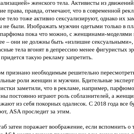
уализацией» женского тела. Активисты из движений
е права, правда, отмечают, что в современной рек
е тело тоже активно сексуализируют, однако их за
ы не были. Изображать мужчин одетыми только в пл
 парфюма пока что можно, с женщинами-моделями 
ее – они не должны быть «излишне сексуальными»,
асные тела вгонят в депрессию менее фигуристых з
 придется такую рекламу запретить.
ом признано необходимым решительно пересмотрет
альные роли женщин и мужчин. Бдительные экспер
истки заметили, что в рекламе, например, парфюм
ны постоянно играют роль соблазнителей, а женщ
жают из себя покорных одалисок. С 2018 года все б
от, ASA проследит за этим.
б затеи поражает воображение, если вспомнить о т