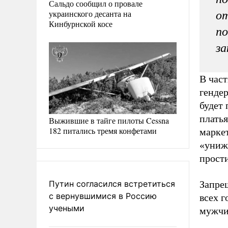
Сальдо сообщил о провале
украинского десанта на
от
Кинбурнской косе
по
за
В част
генде
будет 
платья
Выжившие в тайге пилоты Cessna
182 питались тремя конфетами
марке
«унижа
прост
Путин согласился встретиться
Запрещ
с вернувшимися в Россию
всех г
учеными
мужчи