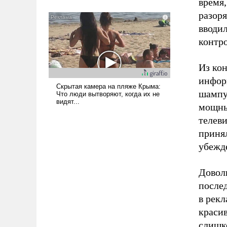
время
всерьез обсуждаемой идеей.
разоря
вводил
контро
Из кон
инфор
шампу
мощны
телеви
принял
убежд
Довол
после
в рек
красив
слишк