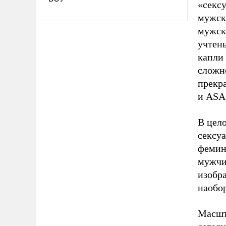
«секс
мужски
мужско
учтен
капли
сложн
прекр
и ASA
В цел
сексу
фемин
мужчи
изобра
наобор
Масшта