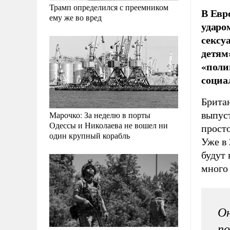
Трамп определился с преемником
В Евр
ему же во вред
ударо
сексу
детям
«поли
социа
Британ
выпуст
Марочко: За неделю в порты
Одессы и Николаева не вошел ни
просто
один крупный корабль
Уже в 
будут
много
Он
по