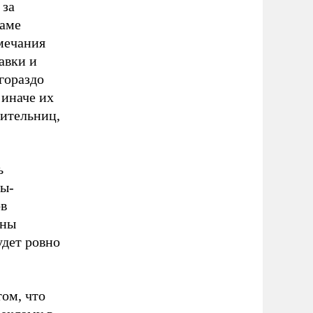
 за
ламе
мечания
авки и
гораздо
 иначе их
рительниц,
ь
ты-
ов
ины
удет ровно
ом, что