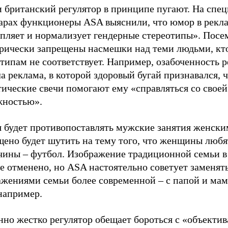
 британский регулятор в принципе пугают. На спе
арах функционеры ASA выяснили, что юмор в рекл
епляет и нормализует гендерные стереотипы». Посе
орически запрещены насмешки над теми людьми, кт
типам не соответствует. Например, озабоченность р
а реклама, в которой здоровый бугай признавался, 
ические свечи помогают ему «справляться со своей
жностью».
я будет противопоставлять мужские занятия женски
щено будет шутить на тему того, что женщины любя
чины – футбол. Изображение традиционной семьи в
е отменено, но ASA настоятельно советует заменять
ажениями семьи более современной – с папой и мам
например.
нно жестко регулятор обещает бороться с «объекти