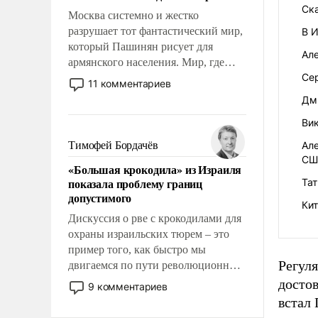
Ск
Москва системно и жестко
разрушает тот фантастический мир,
В 
который Пашинян рисует для
Ал
армянского населения. Мир, где
Се
этому населению все должны
11 комментариев
просто по определению, где его
Дм
политические прожекты будут
Ви
беспрекословно оплачиваться за
счет российских
Тимофей Бордачёв
Але
налогоплательщиков и где за свои
СШ
«Большая крокодила» из Израиля
поступки не нужно отвечать.
показала проблему границ
Тат
допустимого
Кит
Дискуссия о рве с крокодилами для
охраны израильских тюрем – это
пример того, как быстро мы
Регуля
двигаемся по пути революционных
изменений. То, что несколько лет
досто
9 комментариев
назад было образом для
встал 
псевдонаучной фантастики, стало