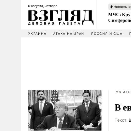
6 августа, четверг
Новость ч
МЧС: Кру
Симфероп
УКРАИНА
АТАКА НА ИРАН
РОССИЯ И США
26 ИЮЛ
В е
Tекст:
В