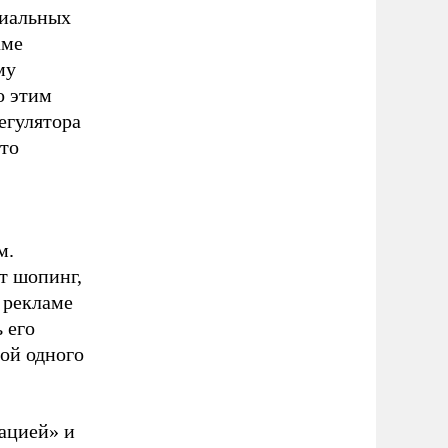
циальных
аме
му
о этим
егулятора
что
м.
т шопинг,
 рекламе
 его
ой одного
вацией» и