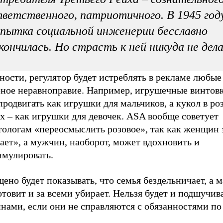
ветственного, патриотичного. В 1945 год
пытка социальной инженерии бесславно
кончилась. Но страсть к ней никуда не дел
ности, регулятор будет истреблять в рекламе любые
рное неравноправие. Например, игрушечные винтовк
продвигать как игрушки для мальчиков, а кукол в ро
х – как игрушки для девочек. ASA вообще советует
тологам «переосмыслить розовое», так как женщин 
ет», а мужчин, наоборот, может вдохновить и
имулировать.
ено будет показывать, что семья бездельничает, а 
отовит и за всеми убирает. Нельзя будет и подшучив
нами, если они не справляются с обязанностями по