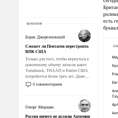
сегод
Британ
ролик
есть г
МНЕНИЯ
буква
Борис Джерелиевский
Сможет ли Пентагон перестроить
НА
ВПК США
Ме
Только для того, чтобы вернуться к
довоенному объему запасов ракет
Кра
Tomahawk, THAAD и Patriot США
Ро
потребуется более трех лет. Даже
небольшая война с Ираном
Евг
0 комментариев
опустошила американские
Ал
арсеналы. Сложившаяся ситуация
Са
означает многолетний период
Ар
уязвимости США, например, перед
Геворг Мирзаян
Китаем.
Ант
Россия ничего не должна Армении