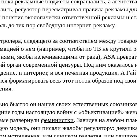
, пока рекламные бюджеты сокращались, а агентств
лись, регулятор пересматривал правила рекламы для
 понятие экологически ответственной рекламы и ст
ль до тех пор свободную интернет-рекламу.
тролера, следящего за соответствием между товаро
мацией о нем (например, чтобы по ТВ не крутили р
нями, якобы излечивающими от рака), ASA преврат
й орган современной цензуры. Под ним оказалось 
дение, и интернет, и вся печатная продукция. А Га
ся форматировать весь этот поток образов под свои
ения.
ьно быстро он нашел своих естественных союзников
дние годы настоящую войну с «объективацией» женс
ламе развернули
феминистки
. Завидев на любом пла
ую модель, они писали жалобы регулятору: девушка
ом истощенная, или слишком раздетая, или слишко