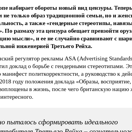
опе набирает обороты новый вид цензуры. Теперь
м не только образ традиционной семьи, но и женс
альность, а также «гендерные стереотипы, навя
». По размаху эта цензура обещает превзойти ору
цию мысли», и ее не случайно сравнивают с шар
льной инженерией Третьего Рейха.
ский регулятор рекламы ASA (Advertising Standards
ил доклад о борьбе с гендерными стереотипами. Эт
 манифест политкорректности, а руководство к дей
2018 году положения доклада «Образы, восприятие,
 воплощены в жизнь, после чего британскую нацию 
 интересного.
о пыталось сформировать идеального
требителя Третьего Рейха – сознательного