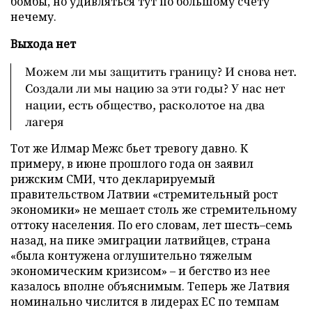
бомбы, но удивляться тут по большому счету
нечему.
Выхода нет
Можем ли мы защитить границу? И снова нет.
Создали ли мы нацию за эти годы? У нас нет
нации, есть общество, расколотое на два
лагеря
Тот же Илмар Межс бьет тревогу давно. К
примеру, в июне прошлого года он заявил
рижским СМИ, что декларируемый
правительством Латвии «стремительный рост
экономики» не мешает столь же стремительному
оттоку населения. По его словам, лет шесть–семь
назад, на пике эмиграции латвийцев, страна
«была контужена оглушительно тяжелым
экономическим кризисом» – и бегство из нее
казалось вполне объяснимым. Теперь же Латвия
номинально числится в лидерах ЕС по темпам