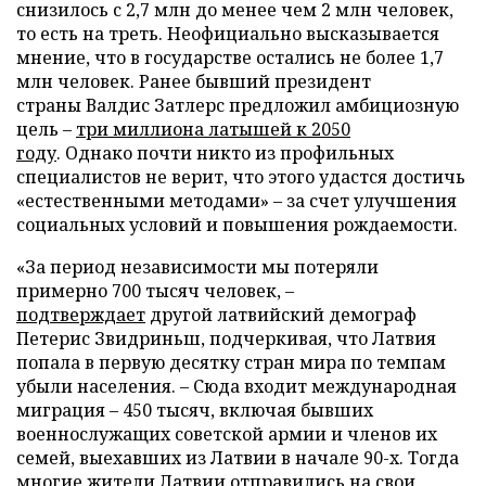
снизилось с 2,7 млн до менее чем 2 млн человек,
то есть на треть. Неофициально высказывается
мнение, что в государстве остались не более 1,7
млн человек. Ранее бывший президент
страны Валдис Затлерс предложил амбициозную
цель –
три миллиона латышей к 2050
году
. Однако почти никто из профильных
специалистов не верит, что этого удастся достичь
«естественными методами» – за счет улучшения
социальных условий и повышения рождаемости.
«За период независимости мы потеряли
примерно 700 тысяч человек, –
подтверждает
другой латвийский демограф
Петерис Звидриньш, подчеркивая, что Латвия
попала в первую десятку стран мира по темпам
убыли населения. – Сюда входит международная
миграция – 450 тысяч, включая бывших
военнослужащих советской армии и членов их
семей, выехавших из Латвии в начале 90-х. Тогда
многие жители Латвии отправились на свои