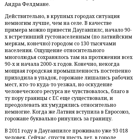
Андра Фелдмане.
Действительно, в крупных городах ситуация
немногим лучше, чем на селе. В качестве
примера можно привести Даугавпилс, начало 90-
х встретивший густонаселенным (по латвийским
меркам, конечно) городом со 130 тысячами
населения. Ощущение относительного
многолюдья сохранялось там на протяжении всех
90-х и начала 2000-х годов. Конечно, некогда
мощная городская промышленность постепенно
приходила в упадок, горожане лишались рабочих
мест, кто-то куда-то уезжал, но оскудение
человеческого ресурса не чувствовалось, благо в
ту пору границы с ЕС еще существовали, и
преодолевать их умудрялись относительно
немногие. Когда же Латвия вступила в Евросоюз,
горожане буквально ринулись за границу.
В 2011 году в Даугавпилсе проживало уже 93 018
человек. Сейчас, спустя шесть лет, в городе