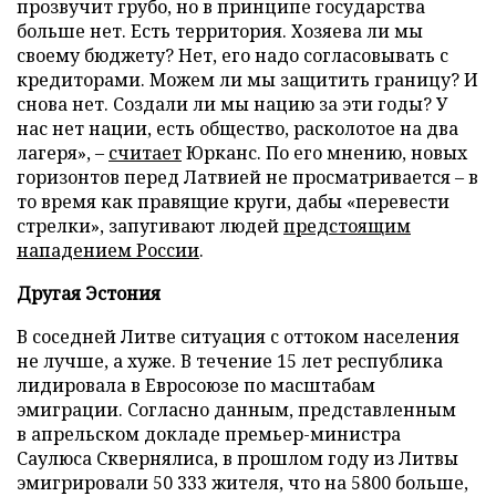
прозвучит грубо, но в принципе государства
больше нет. Есть территория. Хозяева ли мы
своему бюджету? Нет, его надо согласовывать с
кредиторами. Можем ли мы защитить границу? И
снова нет. Создали ли мы нацию за эти годы? У
нас нет нации, есть общество, расколотое на два
лагеря», –
считает
Юрканс. По его мнению, новых
горизонтов перед Латвией не просматриваетcя – в
то время как правящие круги, дабы «перевести
стрелки», запугивают людей
предстоящим
нападением России
.
Другая Эстония
В соседней Литве ситуация с оттоком населения
не лучше, а хуже. В течение 15 лет республика
лидировала в Евросоюзе по масштабам
эмиграции. Согласно данным, представленным
в апрельском докладе премьер-министра
Саулюса Сквернялиса, в прошлом году из Литвы
эмигрировали 50 333 жителя, что на 5800 больше,