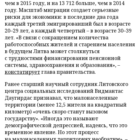
чем в 2015 году, и на 13 712 больше, чем в 2014
году. Масштаб миграции создает серьезные
риски для экономики: в последние два года
каждый третий эмигрировавший был в возрасте
20–29 лет, а каждый четвертый – в возрасте 30–39
лет. «В связи с сокращением количества
работоспособных жителей и старением населения
в будущем Литва может столкнуться
с трудностями финансирования пенсионной
системы, здравоохранения и образования», –
констатирует
глава правительства.
Ранее старший научный сотрудник Литовского
центра социальных исследований Видмантас
Даугирдас признавал, что малонаселенные
территории (менее 12,5 жителя на квадратный
километр) «очень скоро станут вызовом
государству». «Иногда это называют
демографической депрессией, надеясь, что это
временное явление. Но этот процесс
на малонаселенных территориях необратим», –