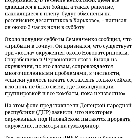
подорвана. 2) В течение нескольких дней все
сдавшиеся в плен бойцы, а также раненые,
находящиеся в плену, будут обменены на
российских десантников в Харькове», – написал
он около 2 часов ночи в субботу.
Около полудня субботы Семенченко сообщил, что
«прибыли в точку». Он признался, что существует
три «котла» окружения: около Новокатериновки,
Старобешево и Червонопильского. Выход из
окружения, по его словам, сопровождается
многочисленными проблемами, в частности,
«списки удалось начать составлять только сейчас,
всю ночь не было связи, где командующий
группировкой и все комбаты, пока неизвестно».
На этом фоне представители Донецкой народной
республики (ДНР) заявили, что некоторые
окруженные под Иловайском пытаются
прорвать
окружение
, несмотря на гумкоридор.
Так, министр обороны ДНР Владимир Кононов